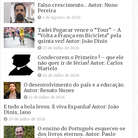
Falso crescimento… Autor: Nuno
Pereira
1 de Agosto de 2026
Tadei Pogacar vence o “Tour” – A
“Volta a França em Bicicleta” pela
quinta vez! Autor: João Dinis
27 de Julho de 2026
Condecorem o Primeiro ! – que ele
não quer ir de férias! Autor: Carlos
Martelo
24 de Julho de 2026
O desenvolvimento do país e a educação.
Autor: Renato Nunes
21 de Julho de 2026
E tudo a bola levou. E viva Espanha! Autor: João
Dinis, Jano
20 de Julho de 2026
O ensino do Português esqueceu-se
dos livros eternos. Autor: Paulo