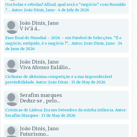
Ora bolas e rebolas! Afinal, qual será o “negócio” com Ronaldo
?… Autor: João Dinis, Jano
·
4 de July de 2026
João Dinis, Jano
V iv'á á...
Fase final do Mundial – 2026 – em Futebol de Selecções. “É o
negócio, estúpido, é o negócio !”… Autor: João Dinis, Jano
·
24
de June de 2026
João Dinis, Jano
Viva Afonso Eulálio...
Ciclismo de altíssima competição e a sua imponderável
previsibilidade. Autor: João Dinis
·
15 de May de 2026
Serafim marques
Deduz-se , pelo...
Crónicas de Lisboa: Era um Setembro da minha infância. Autor:
Serafim Marques
·
13 de May de 2026
João Dinis, Jano
Futurismo...