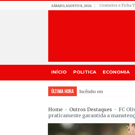
Contactos e Ficha 
SÁBADO, AGOSTO 8, 2026
INÍCIO
POLITICA
ECONOMIA
Última Hora
Incêndio em Fornos de Algo
Home
-
Outros Destaques
-
FC Oli
praticamente garantida a manutenç