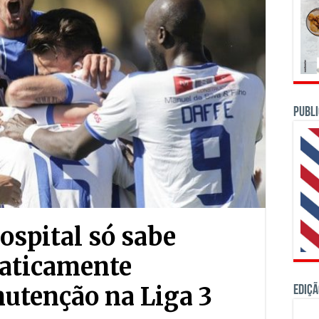
PUBLI
ospital só sabe
raticamente
utenção na Liga 3
Ediçã