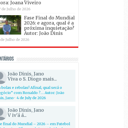
ora: Joana Viveiro
7 de Julho de 2026
Fase Final do Mundial
2026: e agora, qual é a
próxima inquietação?
Autor: João Dinis
 de Julho de 2026
ntários
João Dinis, Jano
Viva o S. Diogo mais...
 bolas e rebolas! Afinal, qual será o
gócio” com Ronaldo ?… Autor: João
is, Jano
·
4 de July de 2026
João Dinis, Jano
V iv'á á...
e final do Mundial – 2026 – em Futebol