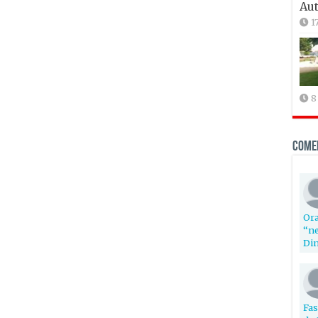
Aut
1
8
Come
Ora
“ne
Din
Fas