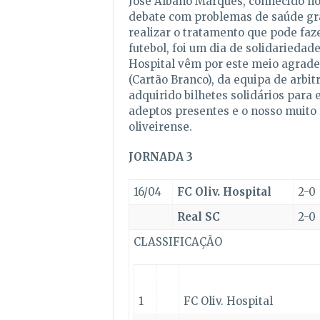
José Albano Marques, conhecido no
debate com problemas de saúde gra
realizar o tratamento que pode faz
futebol, foi um dia de solidariedad
Hospital vêm por este meio agradec
(Cartão Branco), da equipa de arbi
adquirido bilhetes solidários para
adeptos presentes e o nosso muito 
oliveirense.
JORNADA 3
16/04
FC Oliv. Hospital
2-0
Real SC
2-0
CLASSIFICAÇÃO
1
FC Oliv. Hospital