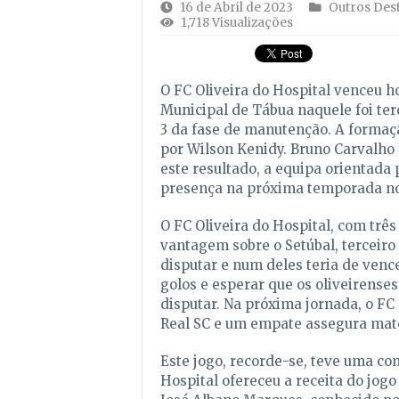
16 de Abril de 2023
Outros Des
1,718 Visualizações
O FC Oliveira do Hospital venceu hoj
Municipal de Tábua naquele foi terce
3 da fase de manutenção. A formação
por Wilson Kenidy. Bruno Carvalho f
este resultado, a equipa orientada
presença na próxima temporada no 
O FC Oliveira do Hospital, com três
vantagem sobre o Setúbal, terceiro 
disputar e num deles teria de vence
golos e esperar que os oliveirense
disputar. Na próxima jornada, o FC 
Real SC e um empate assegura ma
Este jogo, recorde-se, teve uma com
Hospital ofereceu a receita do jogo