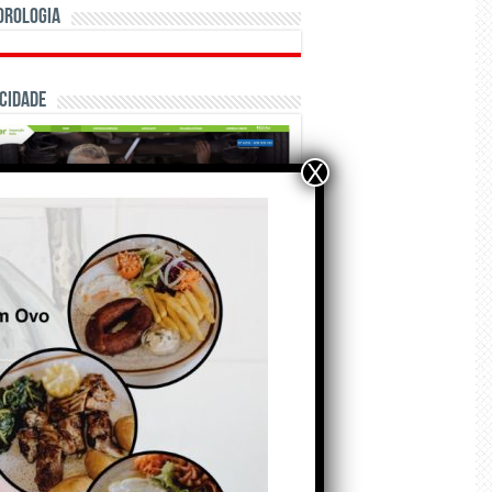
orologia
cidade
X
ÃO E CRÓNICAS
Matraquilhos… Autor:
Fernando Roldão
6 de Agosto de 2026
A marca Sporting em