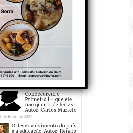
todo o mundo está a
crescer atrás de
Ronaldo. Autor: Paulo
itas do Amaral
 de Agosto de 2026
Falso crescimento…
Autor: Nuno Pereira
1 de Agosto de 2026
Tadei Pogacar vence o
“Tour” – A “Volta a
França em Bicicleta”
pela quinta vez! Autor:
o Dinis
7 de Julho de 2026
Condecorem o
Primeiro ! – que ele
não quer ir de férias!
Autor: Carlos Martelo
4 de Julho de 2026
O desenvolvimento do país
e a educação. Autor: Renato