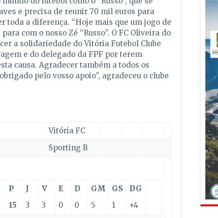
 mundo do futebol como o “Russo”, que se
ves e precisa de reunir 70 mil euros para
er toda a diferença. “Hoje mais que um jogo de
e para com o nosso Zé “Russo”. O FC Oliveira do
er a solidariedade do Vitória Futebol Club
e
tragem e do delegado da FPF por terem
 esta causa. Agradecer também a todos os
obrigado pelo vosso apoio”, agradeceu o clube
Vitória FC
Sporting B
P
J
V
E
D
GM
GS
DG
15
3
3
0
0
5
1
+4