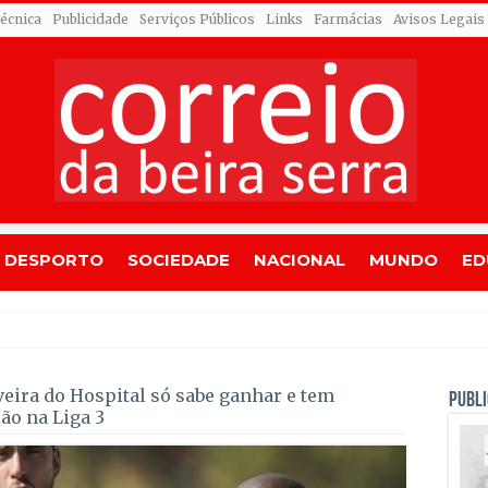
Técnica
Publicidade
Serviços Públicos
Links
Farmácias
Avisos Legais
DESPORTO
SOCIEDADE
NACIONAL
MUNDO
ED
dres dominado após comba
veira do Hospital só sabe ganhar e tem
PUBLI
ão na Liga 3