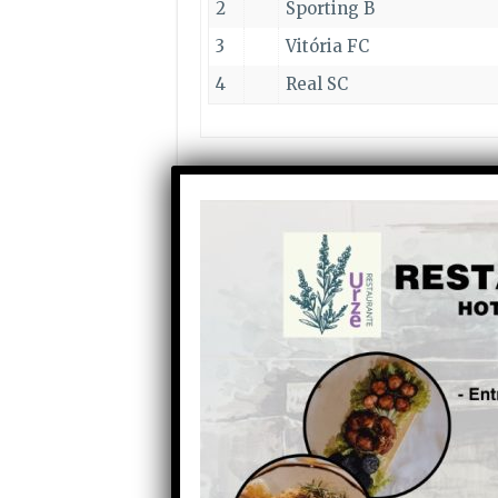
2
Sporting B
3
Vitória FC
4
Real SC
JORNADA 4
12/04
Sporting
B
1-1
22/04
Real SC
15h
Partilhe com os seus amigos nas redes socia
Anterior
Jack Teixeira acusado de
espionagem nos Estados
Unidos pode ter raízes em
Celorico da Beira.