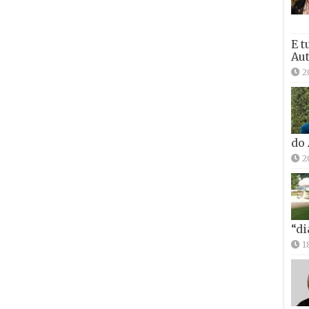
E t
Aut
2
do
2
“di
1