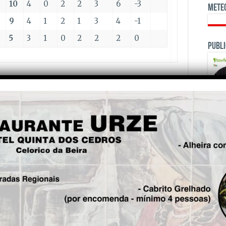
10
4
0
2
2
3
6
-3
Mete
9
4
1
2
1
3
4
-1
5
3
1
0
2
2
2
0
Publi
Vitória FC
00
FC Oliv. Hospital
is!
OPINI
Seg.
Gouveia sagra-se campeão
distrital da Guarda ao vencer
a Liga CIMA-Tavfer