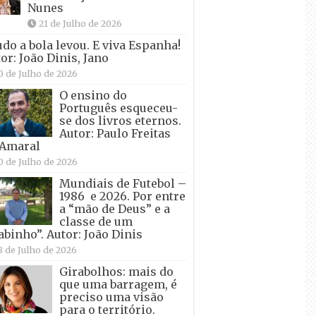
Nunes
21 de Julho de 2026
udo a bola levou. E viva Espanha!
or: João Dinis, Jano
0 de Julho de 2026
O ensino do
Português esqueceu-
se dos livros eternos.
Autor: Paulo Freitas
 Amaral
0 de Julho de 2026
Mundiais de Futebol –
1986 e 2026. Por entre
a “mão de Deus” e a
classe de um
abinho”. Autor: João Dinis
8 de Julho de 2026
Girabolhos: mais do
que uma barragem, é
preciso uma visão
para o território.