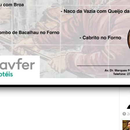
Fre
5
Joã
2
2