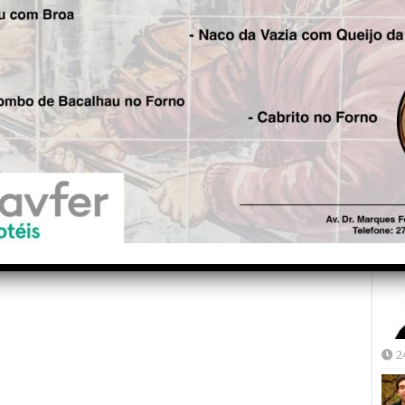
is!
Fre
5
Seg.
CP vai distribuir 10 mil
vouchers na Guarda, em
Santa Comba Dão e em
Mortágua
Joã
2
2