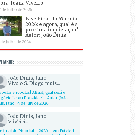
ora: Joana Viveiro
7 de Julho de 2026
Fase Final do Mundial
2026: e agora, qual é a
próxima inquietação?
Autor: João Dinis
 de Julho de 2026
ntários
João Dinis, Jano
Viva o S. Diogo mais...
 bolas e rebolas! Afinal, qual será o
gócio” com Ronaldo ?… Autor: João
is, Jano
·
4 de July de 2026
João Dinis, Jano
V iv'á á...
e final do Mundial – 2026 – em Futebol