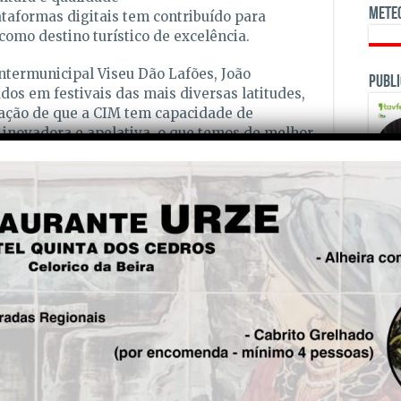
Mete
taformas digitais tem contribuído para
 como destino turístico de excelência.
ntermunicipal Viseu Dão Lafões, João
Publi
dos em festivais das mais diversas latitudes,
ação de que a CIM tem capacidade de
 inovadora e apelativa, o que temos de melhor
idade vincada onde todos os visitantes podem
adas e de qualidade muito elevada”.
ade intermunicipal Viseu Dão Lafões, Nuno
ões, alcançadas em festivais internacionais,
elência do trabalho da CIM e demonstram que
 a atingir, com sucesso, públicos cada vez
OPINI
 de que Viseu Dão Lafões se está a afirmar,
um destino de eleição dentro e fora de