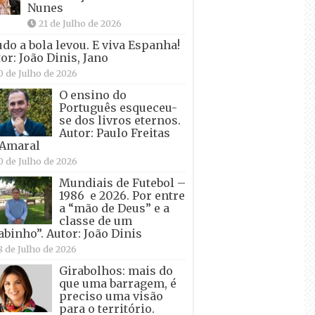
Nunes
21 de Julho de 2026
udo a bola levou. E viva Espanha!
or: João Dinis, Jano
0 de Julho de 2026
O ensino do
Português esqueceu-
se dos livros eternos.
Autor: Paulo Freitas
 Amaral
0 de Julho de 2026
Mundiais de Futebol –
1986 e 2026. Por entre
a “mão de Deus” e a
classe de um
abinho”. Autor: João Dinis
8 de Julho de 2026
Girabolhos: mais do
que uma barragem, é
preciso uma visão
para o território.