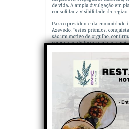
de vida. A ampla divulgação em pla
consolidar a visibilidade da região
Para o presidente da comunidade i
Azevedo, “estes prémios, conquista
são um motivo de orgulho, confirm
comunicar, de forma cada vez mais
na região, um território com ident
usufruir de experiências diversific
O secretário executivo da comunid
Martinho, afirma que “estas distinç
reforçam o reconhecimento da exc
a nossa estratégia de promoção está
mais amplos e exigentes, evidência
com passos firmes e seguros, como 
Portugal”.
Filme:
É Onde Apetece Estar