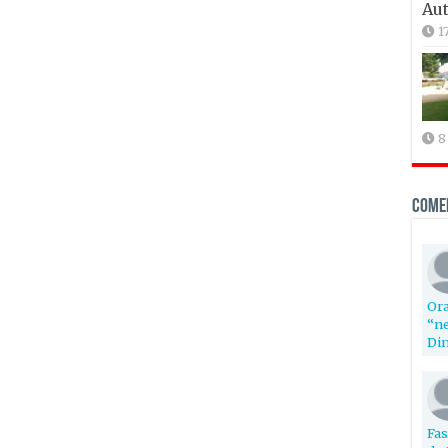
Aut
1
8
Come
Ora
“ne
Din
Fas