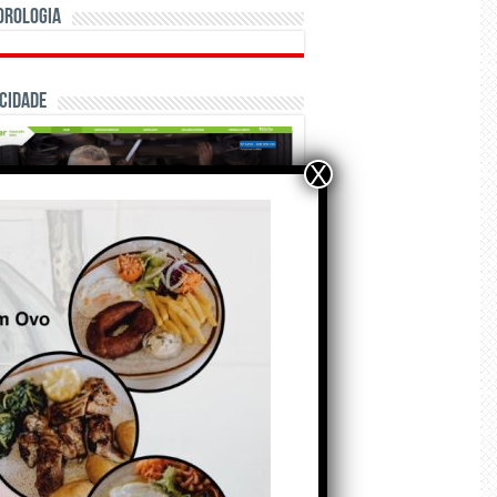
orologia
cidade
X
ÃO E CRÓNICAS
Matraquilhos… Autor:
Fernando Roldão
6 de Agosto de 2026
A marca Sporting em