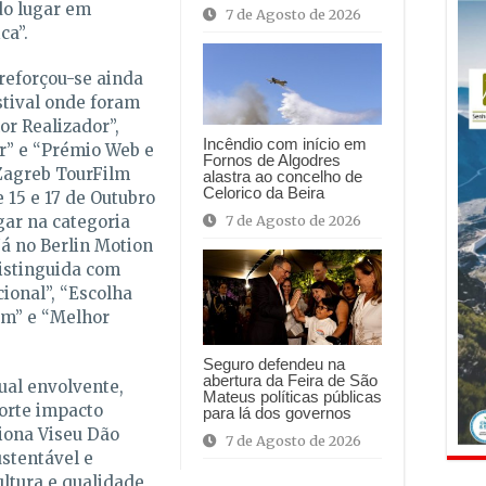
do lugar em
7 de Agosto de 2026
ca”.
 reforçou-se ainda
stival onde foram
or Realizador”,
Incêndio com início em
r” e “Prémio Web e
Fornos de Algodres
Zagreb TourFilm
alastra ao concelho de
Celorico da Beira
e 15 e 17 de Outubro
ugar na categoria
7 de Agosto de 2026
Já no Berlin Motion
istinguida com
ional”, “Escolha
om” e “Melhor
Seguro defendeu na
abertura da Feira de São
ual envolvente,
Mateus políticas públicas
orte impacto
para lá dos governos
iona Viseu Dão
7 de Agosto de 2026
ustentável e
ultura e qualidade