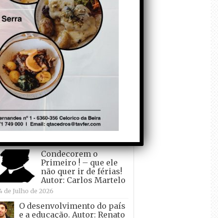
todo o mundo está a
crescer atrás de
Ronaldo. Autor: Paulo
itas do Amaral
 de Agosto de 2026
Falso crescimento…
Autor: Nuno Pereira
1 de Agosto de 2026
Tadei Pogacar vence o
“Tour” – A “Volta a
França em Bicicleta”
pela quinta vez! Autor:
o Dinis
7 de Julho de 2026
Condecorem o
Primeiro ! – que ele
não quer ir de férias!
Autor: Carlos Martelo
4 de Julho de 2026
O desenvolvimento do país
e a educação. Autor: Renato