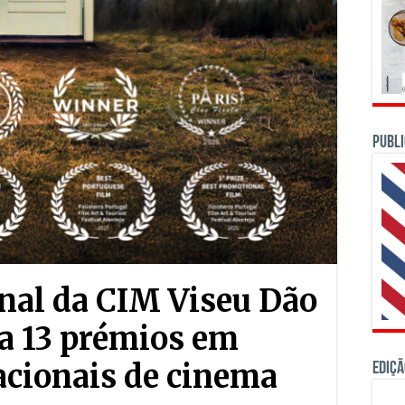
PUBLI
nal da CIM Viseu Dão
a 13 prémios em
nacionais de cinema
Ediçã