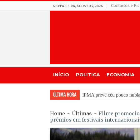
Contactos e Fi
SEXTA-FEIRA, AGOSTO 7, 2026
INÍCIO
POLITICA
ECONOMIA
Última Hora
Incêndios em Fornos de Alg
Home
-
Últimas
-
Filme promocion
prémios em festivais internaciona