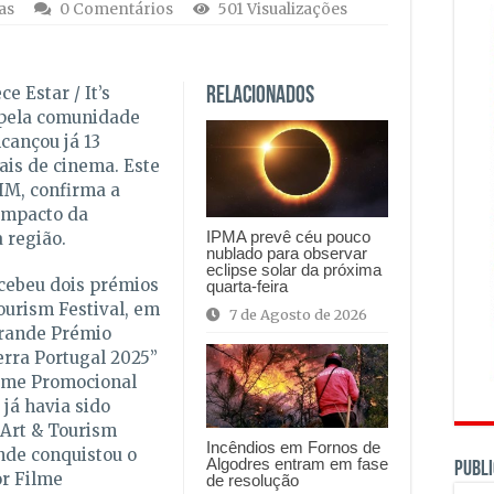
as
0 Comentários
501 Visualizações
 Estar / It’s
Relacionados
 pela comunidade
cançou já 13
ais de cinema. Este
IM, confirma a
 impacto da
IPMA prevê céu pouco
 região.
nublado para observar
eclipse solar da próxima
cebeu dois prémios
quarta-feira
ourism Festival, em
7 de Agosto de 2026
Grande Prémio
erra Portugal 2025”
ilme Promocional
 já havia sido
 Art & Tourism
Incêndios em Fornos de
onde conquistou o
Algodres entram em fase
PUBLI
or Filme
de resolução