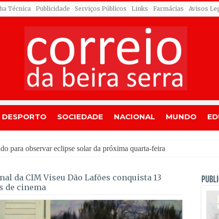
cha Técnica
Publicidade
Serviços Públicos
Links
Farmácias
Avisos Le
DESPORTO
SOCIEDADE
NACIONAL
MUNDO
ED
al da CIM Viseu Dão Lafões conquista 13
PUBLI
is de cinema