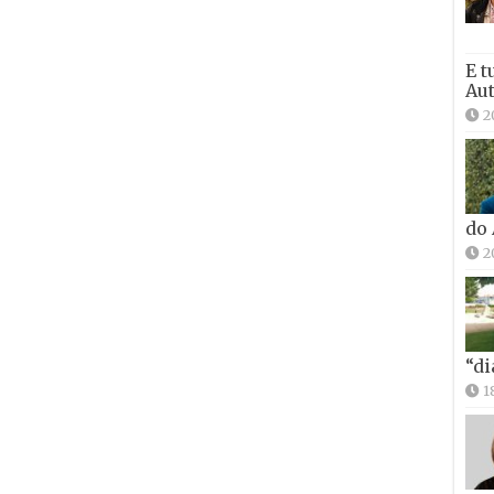
E t
Aut
2
do
2
“di
1