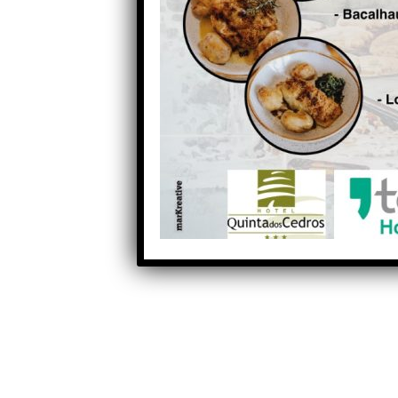
Partilhe com os seus amigos nas redes socia
Anterior
O Instituto Português do Mar
e da Atmosfera regista rajada
máxima de 127,1 km/hora na
Serra da Estrela