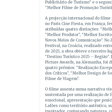
Publicitário de Turismo” e o segun
“Melhor Filme de Promoção Turísti
A projecção internacional do filme
no Paris Cine Fiesta, em França, fe
atribuídas quatro distinções: “Melh
“Melhor Produtor”, “Melhor Escrito
Novos Meios de Comunicação”. No 
Festival, na Croácia, realizado entr
de 2025, a obra obteve o terceiro l
“Destino Turístico 2025 – Região”. 
Picture Awards, na Alemanha, foi d
quatro prémios: “Realização Excepc
dos Críticos”, “Melhor Design de S
Filme de Viagem”.
O filme assenta numa narrativa vis
sustentada por uma realização de f
emocional, apresentação que posic
Lafões como território autêntico, s
inspirador, conjugando natureza, c