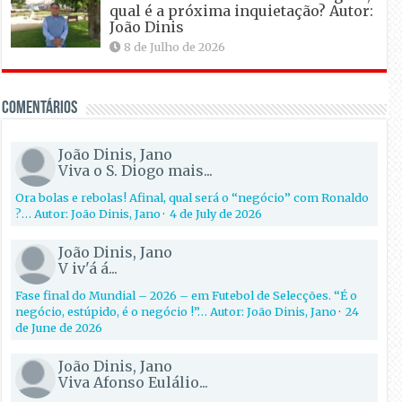
qual é a próxima inquietação? Autor:
João Dinis
8 de Julho de 2026
Comentários
João Dinis, Jano
Viva o S. Diogo mais...
Ora bolas e rebolas! Afinal, qual será o “negócio” com Ronaldo
?… Autor: João Dinis, Jano
·
4 de July de 2026
João Dinis, Jano
V iv'á á...
Fase final do Mundial – 2026 – em Futebol de Selecções. “É o
negócio, estúpido, é o negócio !”… Autor: João Dinis, Jano
·
24
de June de 2026
João Dinis, Jano
Viva Afonso Eulálio...