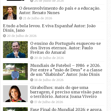
24 de Julho de 2026
O desenvolvimento do país e a educação.
Autor: Renato Nunes
21 de Julho de 2026
E tudo a bola levou. E viva Espanha! Autor: João
Dinis, Jano
20 de Julho de 2026
O ensino do Português esqueceu-se
dos livros eternos. Autor: Paulo
Freitas do Amaral
20 de Julho de 2026
Mundiais de Futebol – 1986 e 2026.
Por entre a “mão de Deus” e a classe
de um “diabinho”. Autor: João Dinis
18 de Julho de 2026
Girabolhos: mais do que uma
barragem, é preciso uma visão para
o território. Autora: Joana Viveiro
17 de Julho de 2026
Fase Final do Mundial 2026: e agora,