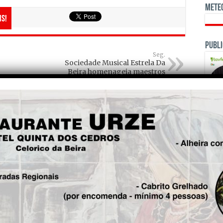
Mete
is!
Publi
Seg.
Sociedade Musical Estrela Da
Beira homenageia maestros
no FILARMONIAS 2024
OPINI