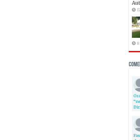
Aut
1
8
Come
Ora
“ne
Din
Fas