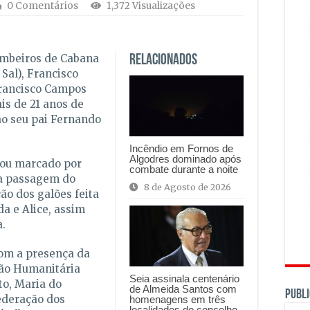
0 Comentários
1,372 Visualizações
mbeiros de Cabana
Relacionados
 Sal), Francisco
rancisco Campos
is de 21 anos de
ao seu pai Fernando
Incêndio em Fornos de
Algodres dominado após
cou marcado por
combate durante a noite
a passagem do
8 de Agosto de 2026
ão dos galões feita
a e Alice, assim
.
com a presença da
ção Humanitária
Seia assinala centenário
to, Maria do
de Almeida Santos com
PUBLI
Federação dos
homenagens em três
localidades do concelho