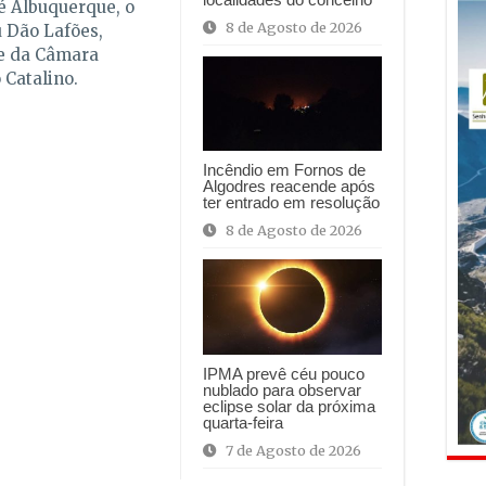
sé Albuquerque, o
8 de Agosto de 2026
 Dão Lafões,
te da Câmara
 Catalino.
Incêndio em Fornos de
Algodres reacende após
ter entrado em resolução
8 de Agosto de 2026
IPMA prevê céu pouco
nublado para observar
eclipse solar da próxima
quarta-feira
7 de Agosto de 2026