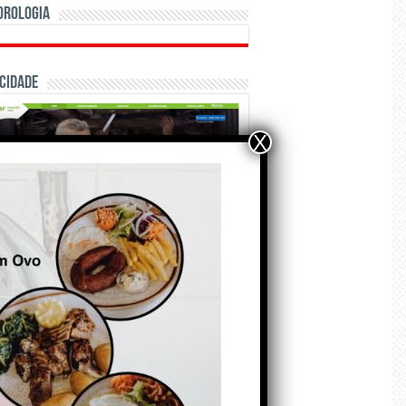
orologia
cidade
X
ÃO E CRÓNICAS
Matraquilhos… Autor:
Fernando Roldão
6 de Agosto de 2026
A marca Sporting em