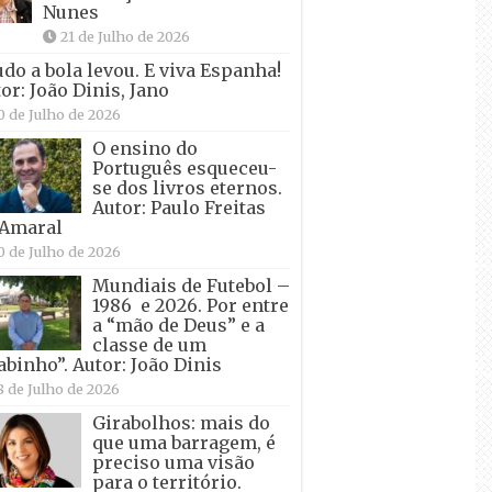
Nunes
21 de Julho de 2026
udo a bola levou. E viva Espanha!
or: João Dinis, Jano
0 de Julho de 2026
O ensino do
Português esqueceu-
se dos livros eternos.
Autor: Paulo Freitas
 Amaral
0 de Julho de 2026
Mundiais de Futebol –
1986 e 2026. Por entre
a “mão de Deus” e a
classe de um
abinho”. Autor: João Dinis
8 de Julho de 2026
Girabolhos: mais do
que uma barragem, é
preciso uma visão
para o território.