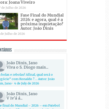
ora: Joana Viveiro
7 de Julho de 2026
Fase Final do Mundial
2026: e agora, qual é a
próxima inquietação?
Autor: João Dinis
 de Julho de 2026
ntários
João Dinis, Jano
Viva o S. Diogo mais...
 bolas e rebolas! Afinal, qual será o
gócio” com Ronaldo ?… Autor: João
is, Jano
·
4 de July de 2026
João Dinis, Jano
V iv'á á...
e final do Mundial – 2026 – em Futebol