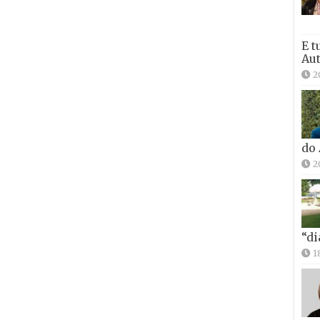
E t
Aut
2
do
2
“di
1