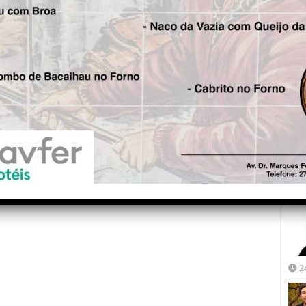
Fre
5
Joã
2
2