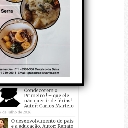
todo o mundo está a
crescer atrás de
Ronaldo. Autor: Paulo
itas do Amaral
 de Agosto de 2026
Falso crescimento…
Autor: Nuno Pereira
1 de Agosto de 2026
Tadei Pogacar vence o
“Tour” – A “Volta a
França em Bicicleta”
pela quinta vez! Autor:
o Dinis
7 de Julho de 2026
Condecorem o
Primeiro ! – que ele
não quer ir de férias!
Autor: Carlos Martelo
4 de Julho de 2026
O desenvolvimento do país
e a educação. Autor: Renato