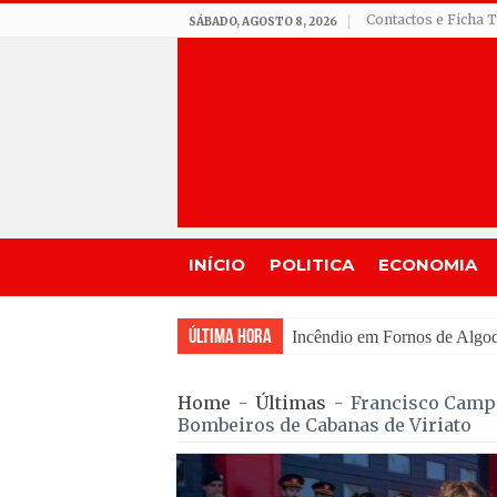
Contactos e Ficha 
SÁBADO, AGOSTO 8, 2026
INÍCIO
POLITICA
ECONOMIA
Última Hora
Seia assinala centenário de A
Home
-
Últimas
-
Francisco Camp
Bombeiros de Cabanas de Viriato