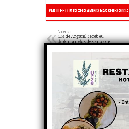
Partilhe com os seus amigos nas redes socia
Anterior
CM de Arganil recebeu
diploma pelos dez anos de
“Compromisso Pagamento
Pontual”