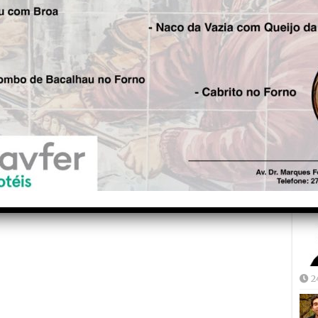
Fre
5
Joã
2
2