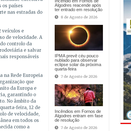
Incêndio em Fornos de
Algodres reacende após
 os países
ter entrado em resolução
rte nas estradas do
8 de Agosto de 2026
 veículos e
so de velocidade. A
 do controlo da
odoviária e salvar
IPMA prevê céu pouco
mais responsáveis
nublado para observar
eclipse solar da próxima
quarta-feira
da na Rede Europeia
7 de Agosto de 2026
 organização que
nsito da Europa e
ia, garantindo o
to. No âmbito da
quarta-feira, 12 de
Incêndios em Fornos de
olo de velocidade,
Algodres entram em fase
tânea em todos os
de resolução
ecida como a
7 de Agosto de 2026