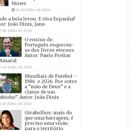
Nunes
21 de Julho de 2026
udo a bola levou. E viva Espanha!
or: João Dinis, Jano
0 de Julho de 2026
O ensino do
Português esqueceu-
se dos livros eternos.
Autor: Paulo Freitas
 Amaral
0 de Julho de 2026
Mundiais de Futebol –
1986 e 2026. Por entre
a “mão de Deus” e a
classe de um
abinho”. Autor: João Dinis
8 de Julho de 2026
Girabolhos: mais do
que uma barragem, é
preciso uma visão
para o território.