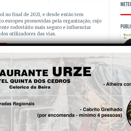
Mete
 no final de 2021, e desde então tem
to europeu promovidas pela organização, cujo
Publi
ente rodoviário mais seguro e influenciar
os utilizadores das vias.
is!
Seg.
CIM Região de Coimbra
realiza primeira acção de
translocação de lampreias
para o Rio Mondego
OPINI