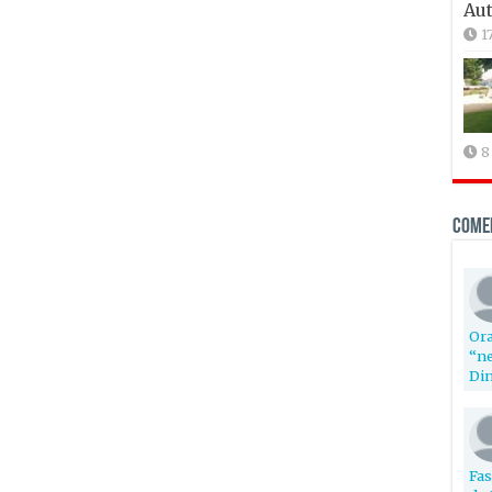
Aut
1
8
Come
Ora
“ne
Din
Fas