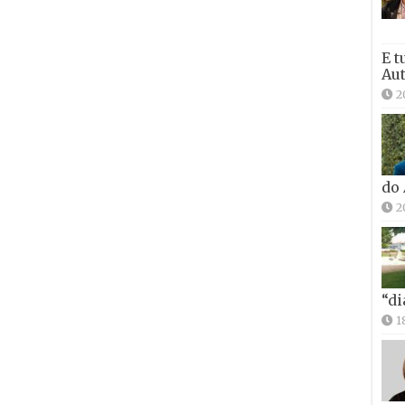
E t
Aut
2
do
2
“di
1