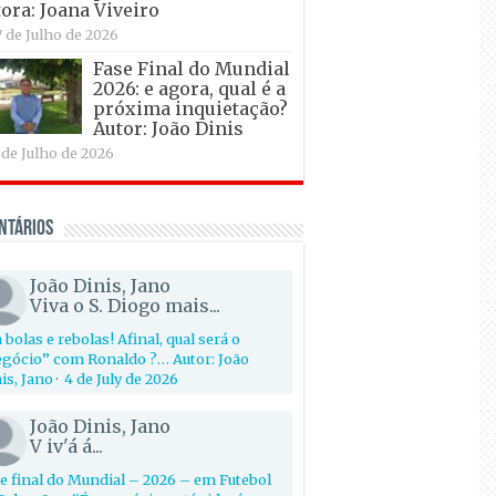
ora: Joana Viveiro
7 de Julho de 2026
Fase Final do Mundial
2026: e agora, qual é a
próxima inquietação?
Autor: João Dinis
 de Julho de 2026
ntários
João Dinis, Jano
Viva o S. Diogo mais...
 bolas e rebolas! Afinal, qual será o
gócio” com Ronaldo ?… Autor: João
is, Jano
·
4 de July de 2026
João Dinis, Jano
V iv'á á...
e final do Mundial – 2026 – em Futebol