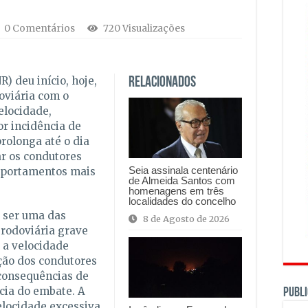
0 Comentários
720 Visualizações
) deu início, hoje,
Relacionados
oviária com o
elocidade,
r incidência de
prolonga até o dia
ar os condutores
Seia assinala centenário
mportamentos mais
de Almeida Santos com
homenagens em três
localidades do concelho
a ser uma das
8 de Agosto de 2026
 rodoviária grave
 a velocidade
ção dos condutores
 consequências de
cia do embate. A
PUBLI
elocidade excessiva