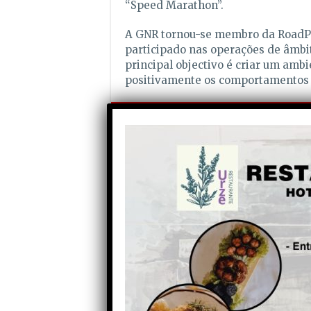
“Speed Marathon”.
A GNR tornou-se membro da RoadPol
participado nas operações de âmbi
principal objectivo é criar um ambi
positivamente os comportamentos d
Partilhe com os seus amigos nas redes socia
Anterior
Fornotelheiro eleva requeijão
a protagonista de Festival e
chama atenção para escassez
da produção