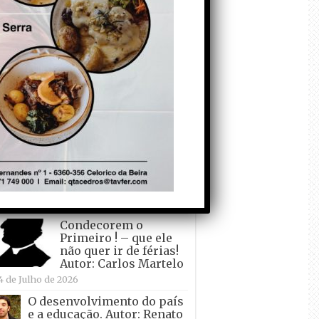
todo o mundo está a
crescer atrás de
Ronaldo. Autor: Paulo
itas do Amaral
 de Agosto de 2026
Falso crescimento…
Autor: Nuno Pereira
1 de Agosto de 2026
Tadei Pogacar vence o
“Tour” – A “Volta a
França em Bicicleta”
pela quinta vez! Autor:
o Dinis
7 de Julho de 2026
Condecorem o
Primeiro ! – que ele
não quer ir de férias!
Autor: Carlos Martelo
4 de Julho de 2026
O desenvolvimento do país
e a educação. Autor: Renato