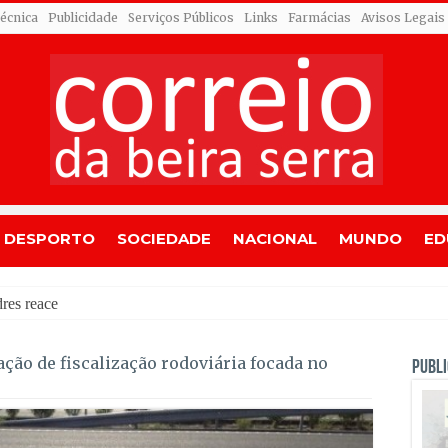
Técnica
Publicidade
Serviços Públicos
Links
Farmácias
Avisos Legais
DESPORTO
SOCIEDADE
NACIONAL
MUNDO
ED
es reacende após ter entrado em resolução
ção de fiscalização rodoviária focada no
PUBLI