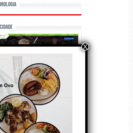
orologia
cidade
X
ÃO E CRÓNICAS
Matraquilhos… Autor:
Fernando Roldão
6 de Agosto de 2026
A marca Sporting em