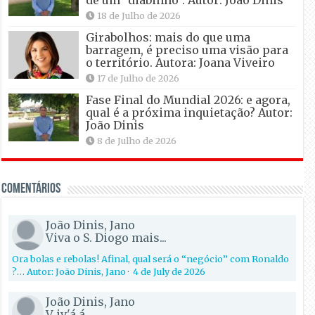
de um “diabinho”. Autor: João Dinis
18 de Julho de 2026
Girabolhos: mais do que uma
barragem, é preciso uma visão para
o território. Autora: Joana Viveiro
17 de Julho de 2026
Fase Final do Mundial 2026: e agora,
qual é a próxima inquietação? Autor:
João Dinis
8 de Julho de 2026
Comentários
João Dinis, Jano
Viva o S. Diogo mais...
Ora bolas e rebolas! Afinal, qual será o “negócio” com Ronaldo
?… Autor: João Dinis, Jano
·
4 de July de 2026
João Dinis, Jano
V iv'á á...