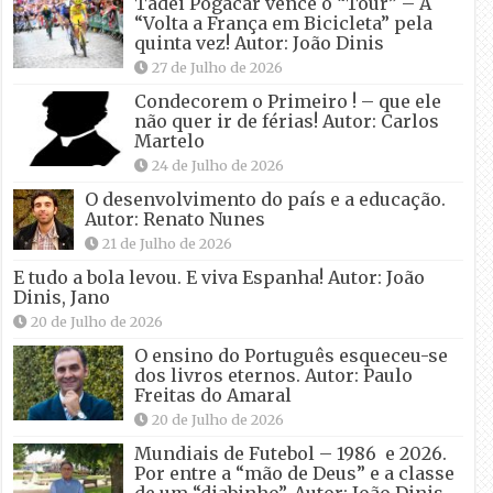
Tadei Pogacar vence o “Tour” – A
“Volta a França em Bicicleta” pela
quinta vez! Autor: João Dinis
27 de Julho de 2026
Condecorem o Primeiro ! – que ele
não quer ir de férias! Autor: Carlos
Martelo
24 de Julho de 2026
O desenvolvimento do país e a educação.
Autor: Renato Nunes
21 de Julho de 2026
E tudo a bola levou. E viva Espanha! Autor: João
Dinis, Jano
20 de Julho de 2026
O ensino do Português esqueceu-se
dos livros eternos. Autor: Paulo
Freitas do Amaral
20 de Julho de 2026
Mundiais de Futebol – 1986 e 2026.
Por entre a “mão de Deus” e a classe