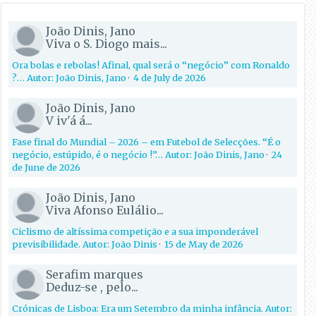
João Dinis, Jano
Viva o S. Diogo mais...
Ora bolas e rebolas! Afinal, qual será o “negócio” com Ronaldo
?… Autor: João Dinis, Jano
·
4 de July de 2026
João Dinis, Jano
V iv'á á...
Fase final do Mundial – 2026 – em Futebol de Selecções. “É o
negócio, estúpido, é o negócio !”… Autor: João Dinis, Jano
·
24
de June de 2026
João Dinis, Jano
Viva Afonso Eulálio...
Ciclismo de altíssima competição e a sua imponderável
previsibilidade. Autor: João Dinis
·
15 de May de 2026
Serafim marques
Deduz-se , pelo...
Crónicas de Lisboa: Era um Setembro da minha infância. Autor: