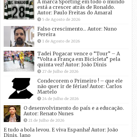
A marca Sporting em todo o mundo
está a crescer atrás de Ronaldo.
Autor: Paulo Freitas do Amaral
5 de Agosto de 2026
Falso crescimento… Autor: Nuno
Pereira
1 de Agosto de 2026
Tadei Pogacar vence o “Tour” – A
“Volta a França em Bicicleta” pela
quinta vez! Autor: João Dinis
27 de Julho de 2026
Condecorem o Primeiro ! – que ele
não quer ir de férias! Autor: Carlos
Martelo
24 de Julho de 2026
O desenvolvimento do país e a educação.
Autor: Renato Nunes
21 de Julho de 2026
E tudo a bola levou. E viva Espanha! Autor: João
Dinis, Jano