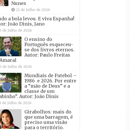
Nunes
21 de Julho de 2026
udo a bola levou. E viva Espanha!
or: João Dinis, Jano
0 de Julho de 2026
O ensino do
Português esqueceu-
se dos livros eternos.
Autor: Paulo Freitas
 Amaral
0 de Julho de 2026
Mundiais de Futebol –
1986 e 2026. Por entre
a “mão de Deus” e a
classe de um
abinho”. Autor: João Dinis
8 de Julho de 2026
Girabolhos: mais do
que uma barragem, é
preciso uma visão
para o território.