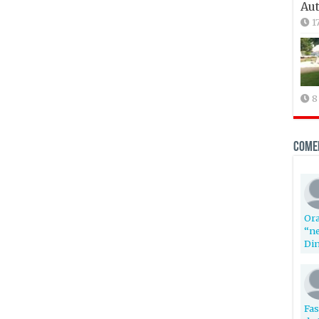
Aut
1
8
Come
Ora
“ne
Din
Fas