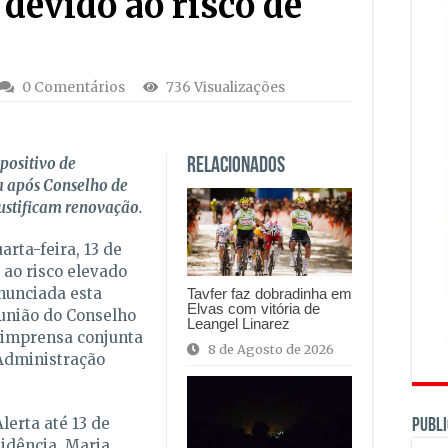
 devido ao risco de
0 Comentários
736 Visualizações
positivo de
Relacionados
a após Conselho de
ustificam renovação.
rta-feira, 13 de
 ao risco elevado
anunciada esta
Tavfer faz dobradinha em
Elvas com vitória de
eunião do Conselho
Leangel Linarez
 imprensa conjunta
8 de Agosto de 2026
 Administração
lerta até 13 de
PUBLI
sidência, Maria