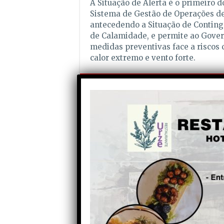
A Situação de Alerta é o primeiro d
Sistema de Gestão de Operações de 
antecedendo a Situação de Contingê
de Calamidade, e permite ao Gove
medidas preventivas face a riscos 
calor extremo e vento forte.
Partilhe com os seus amigos nas redes socia
Anterior
Festas do Concelho de Seia:
Mizzy Miles substitui Marisa
Liz no dia 15 de Agosto