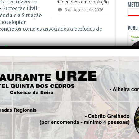
os três níveis do
ter entrado em resolução
Mete
Protecção Civil,
8 de Agosto de 2026
ncia e a Situação
rno adoptar
Publi
concretos como os associados a períodos de
is!
Seg.
Homem morre e outro fica
ferido com gravidade em
acidente na EN329, em em
Vila Nova de Paiva
OPINI