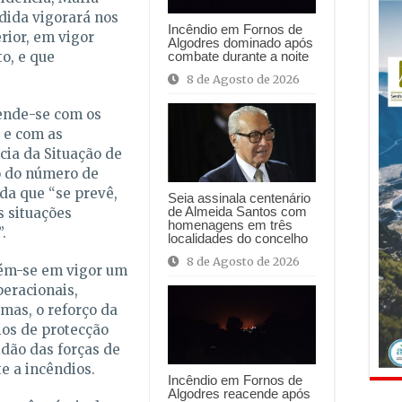
dida vigorará nos
Incêndio em Fornos de
ior, em vigor
Algodres dominado após
o, e que
combate durante a noite
8 de Agosto de 2026
rende-se com os
s e com as
cia da Situação de
o do número de
nda que “se prevê,
Seia assinala centenário
de Almeida Santos com
 situações
homenagens em três
.
localidades do concelho
8 de Agosto de 2026
ém-se em vigor um
peracionais,
mas, o reforço da
ios de protecção
idão das forças de
e a incêndios.
Incêndio em Fornos de
Algodres reacende após