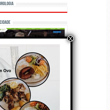
orologia
cidade
X
ÃO E CRÓNICAS
Matraquilhos… Autor:
Fernando Roldão
6 de Agosto de 2026
A marca Sporting em