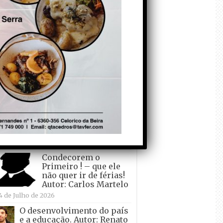
todo o mundo está a
crescer atrás de
Ronaldo. Autor: Paulo
itas do Amaral
 de Agosto de 2026
Falso crescimento…
Autor: Nuno Pereira
1 de Agosto de 2026
Tadei Pogacar vence o
“Tour” – A “Volta a
França em Bicicleta”
pela quinta vez! Autor:
o Dinis
7 de Julho de 2026
Condecorem o
Primeiro ! – que ele
não quer ir de férias!
Autor: Carlos Martelo
4 de Julho de 2026
O desenvolvimento do país
e a educação. Autor: Renato