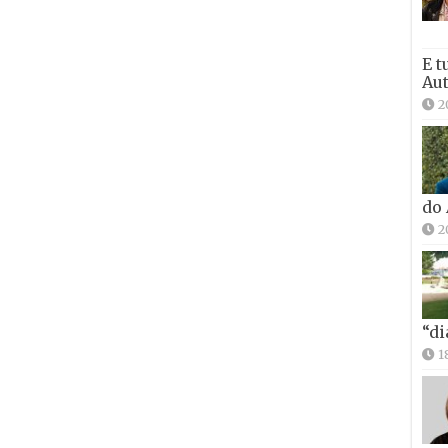
E t
Aut
2
do
2
“di
1