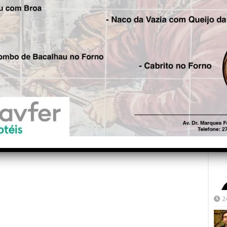
Fre
5
Joã
2
2