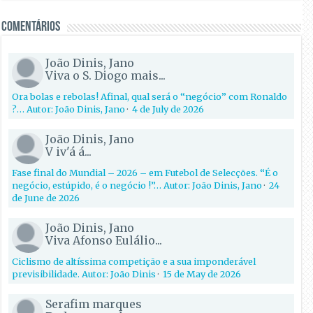
Comentários
João Dinis, Jano
Viva o S. Diogo mais...
Ora bolas e rebolas! Afinal, qual será o “negócio” com Ronaldo
?… Autor: João Dinis, Jano
·
4 de July de 2026
João Dinis, Jano
V iv'á á...
Fase final do Mundial – 2026 – em Futebol de Selecções. “É o
negócio, estúpido, é o negócio !”… Autor: João Dinis, Jano
·
24
de June de 2026
João Dinis, Jano
Viva Afonso Eulálio...
Ciclismo de altíssima competição e a sua imponderável
previsibilidade. Autor: João Dinis
·
15 de May de 2026
Serafim marques