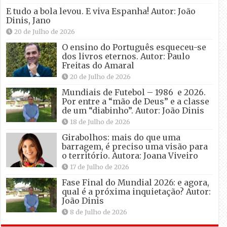
E tudo a bola levou. E viva Espanha! Autor: João
Dinis, Jano
20 de Julho de 2026
O ensino do Português esqueceu-se
dos livros eternos. Autor: Paulo
Freitas do Amaral
20 de Julho de 2026
Mundiais de Futebol – 1986 e 2026.
Por entre a “mão de Deus” e a classe
de um “diabinho”. Autor: João Dinis
18 de Julho de 2026
Girabolhos: mais do que uma
barragem, é preciso uma visão para
o território. Autora: Joana Viveiro
17 de Julho de 2026
Fase Final do Mundial 2026: e agora,
qual é a próxima inquietação? Autor:
João Dinis
8 de Julho de 2026