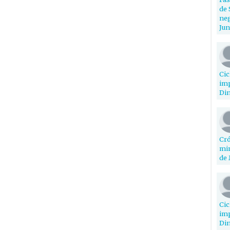
de 
neg
Jun
Cic
imp
Din
Cró
min
de 
Cic
imp
Din