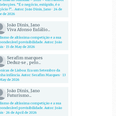
Selecções. “É o negócio, estúpido, é o
ócio !”… Autor: João Dinis, Jano
·
24 de
e de 2026
João Dinis, Jano
Viva Afonso Eulálio...
lismo de altíssima competição e a sua
onderável previsibilidade. Autor: João
is
·
15 de May de 2026
Serafim marques
Deduz-se , pelo...
nicas de Lisboa: Era um Setembro da
ha infância. Autor: Serafim Marques
·
13
May de 2026
João Dinis, Jano
Futurismo...
lismo de altíssima competição e a sua
onderável previsibilidade. Autor: João
is
·
26 de April de 2026