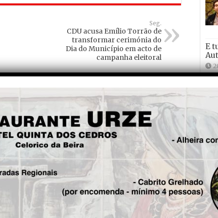
Seg.
CDU acusa Emílio Torrão de
transformar cerimónia do
E t
Dia do Município em acto de
Aut
campanha eleitoral
2
do
2
Mun
Por
cla
Din
1