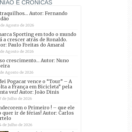
NIÃO E CRÓNICAS
raquilhos… Autor: Fernando
ldão
 de Agosto de 2026
marca Sporting em todo o mundo
á a crescer atrás de Ronaldo.
or: Paulo Freitas do Amaral
 de Agosto de 2026
so crescimento… Autor: Nuno
eira
 de Agosto de 2026
ei Pogacar vence o “Tour” – A
lta a França em Bicicleta” pela
nta vez! Autor: João Dinis
7 de Julho de 2026
decorem o Primeiro ! – que ele
 quer ir de férias! Autor: Carlos
rtelo
4 de Julho de 2026