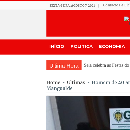
Contactos e Fi
SEXTA-FEIRA, AGOSTO 7, 2026
INÍCIO
POLITICA
ECONOMIA
Última Hora
GNR de Gouveia desman
Home
-
Últimas
-
Homem de 40 ano
Mangualde