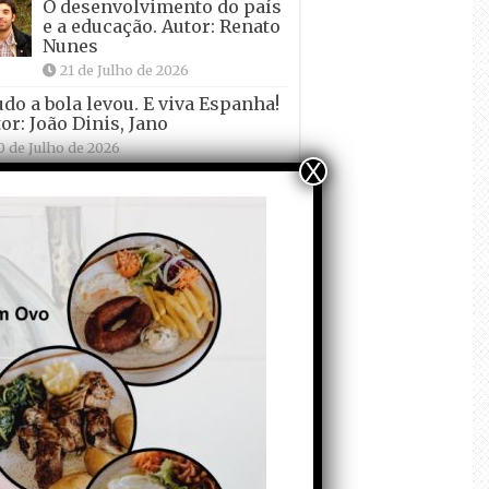
O desenvolvimento do país
e a educação. Autor: Renato
Nunes
21 de Julho de 2026
udo a bola levou. E viva Espanha!
or: João Dinis, Jano
0 de Julho de 2026
X
O ensino do
Português esqueceu-
se dos livros eternos.
Autor: Paulo Freitas
 Amaral
0 de Julho de 2026
diais de Futebol – 1986 e 2026.
 entre a “mão de Deus” e a
sse de um “diabinho”. Autor: João
is
8 de Julho de 2026
Girabolhos: mais do
que uma barragem, é
preciso uma visão