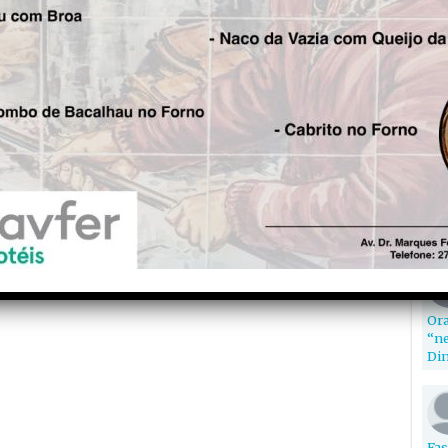
Aut
1
8
Com
Ora
“ne
Din
Fas