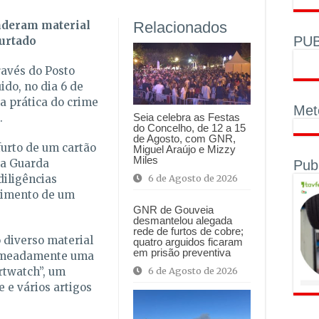
nderam material
Relacionados
PUB
furtado
ravés do Posto
uido, no dia 6 de
 prática do crime
Met
.
Seia celebra as Festas
do Concelho, de 12 a 15
de Agosto, com GNR,
furto de um cartão
Miguel Araújo e Mizzy
Miles
da Guarda
Pub
diligências
6 de Agosto de 2026
rimento de um
GNR de Gouveia
desmantelou alegada
rede de furtos de cobre;
 diverso material
quatro arguidos ficaram
em prisão preventiva
nomeadamente uma
rtwatch”, um
6 de Agosto de 2026
 e vários artigos