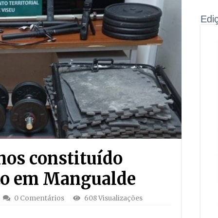
Edi
os constituído
rto em Mangualde
0 Comentários
608 Visualizações