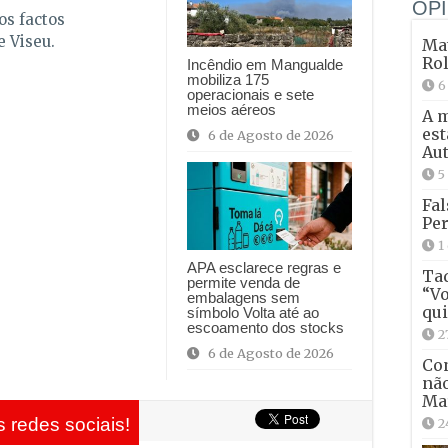
OPI
os factos
e Viseu.
Mat
Ro
Incêndio em Mangualde
mobiliza 175
6
operacionais e sete
meios aéreos
A 
est
6 de Agosto de 2026
Aut
5
Fal
Per
1
APA esclarece regras e
Tad
permite venda de
“Vo
embalagens sem
qui
símbolo Volta até ao
escoamento dos stocks
2
6 de Agosto de 2026
Con
não
Ma
 redes sociais!
2