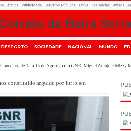
cha Técnica
Publicidade
Serviços Públicos
Links
Farmácias
Avisos Le
DESPORTO
SOCIEDADE
NACIONAL
MUNDO
ED
telou
s constituído arguido por furto em
PUB
PUB