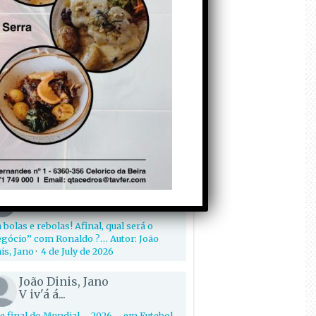
para o território.
ora: Joana Viveiro
7 de Julho de 2026
Fase Final do Mundial
2026: e agora, qual é a
próxima inquietação?
Autor: João Dinis
 de Julho de 2026
entários
João Dinis, Jano
Viva o S. Diogo mais...
 bolas e rebolas! Afinal, qual será o
gócio” com Ronaldo ?… Autor: João
is, Jano
·
4 de July de 2026
João Dinis, Jano
V iv'á á...
e final do Mundial – 2026 – em Futebol