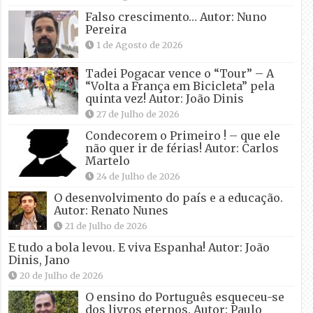
Falso crescimento… Autor: Nuno
Pereira
1 de Agosto de 2026
Tadei Pogacar vence o “Tour” – A
“Volta a França em Bicicleta” pela
quinta vez! Autor: João Dinis
27 de Julho de 2026
Condecorem o Primeiro ! – que ele
não quer ir de férias! Autor: Carlos
Martelo
24 de Julho de 2026
O desenvolvimento do país e a educação.
Autor: Renato Nunes
21 de Julho de 2026
E tudo a bola levou. E viva Espanha! Autor: João
Dinis, Jano
20 de Julho de 2026
O ensino do Português esqueceu-se
dos livros eternos. Autor: Paulo