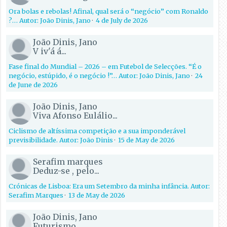
Ora bolas e rebolas! Afinal, qual será o “negócio” com Ronaldo
?… Autor: João Dinis, Jano
·
4 de July de 2026
João Dinis, Jano
V iv'á á...
Fase final do Mundial – 2026 – em Futebol de Selecções. “É o
negócio, estúpido, é o negócio !”… Autor: João Dinis, Jano
·
24
de June de 2026
João Dinis, Jano
Viva Afonso Eulálio...
Ciclismo de altíssima competição e a sua imponderável
previsibilidade. Autor: João Dinis
·
15 de May de 2026
Serafim marques
Deduz-se , pelo...
Crónicas de Lisboa: Era um Setembro da minha infância. Autor:
Serafim Marques
·
13 de May de 2026
João Dinis, Jano
Futurismo...