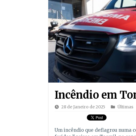
Incêndio em Ton
28 de Janeiro de 2025
Últimas
Um incêndio que deflagrou numa co