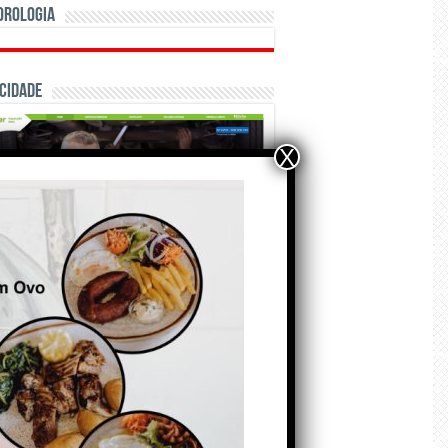
orologia
cidade
X
ÃO E CRÓNICAS
Matraquilhos… Autor:
Fernando Roldão
6 de Agosto de 2026
A marca Sporting em