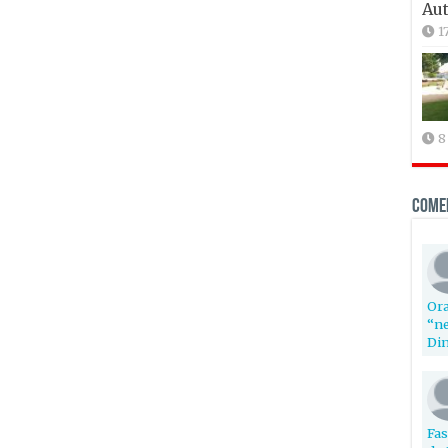
Aut
1
8
Come
Ora
“ne
Din
Fas