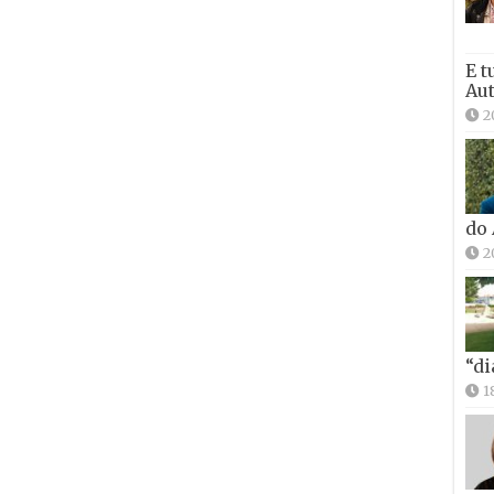
E t
Aut
2
do
2
“di
1