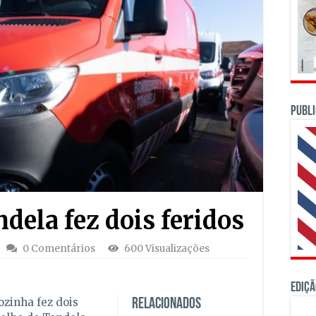
PUBLI
dela fez dois feridos
0 Comentários
600 Visualizações
Ediçã
zinha fez dois
Relacionados