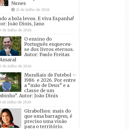
Nunes
21 de Julho de 2026
udo a bola levou. E viva Espanha!
or: João Dinis, Jano
0 de Julho de 2026
O ensino do
Português esqueceu-
se dos livros eternos.
Autor: Paulo Freitas
 Amaral
0 de Julho de 2026
Mundiais de Futebol –
1986 e 2026. Por entre
a “mão de Deus” e a
classe de um
abinho”. Autor: João Dinis
8 de Julho de 2026
Girabolhos: mais do
que uma barragem, é
preciso uma visão
para o território.