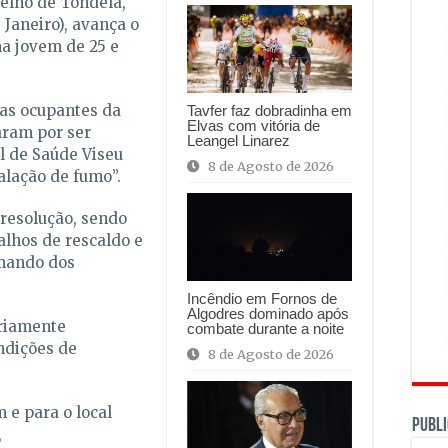
celho de Tondela,
 Janeiro), avança o
ma jovem de 25 e
 as ocupantes da
Tavfer faz dobradinha em
Elvas com vitória de
aram por ser
Leangel Linarez
l de Saúde Viseu
8 de Agosto de 2026
alação de fumo”.
 resolução, sendo
lhos de rescaldo e
mando dos
Incêndio em Fornos de
Algodres dominado após
ariamente
combate durante a noite
ndições de
8 de Agosto de 2026
 e para o local
PUBLI
,