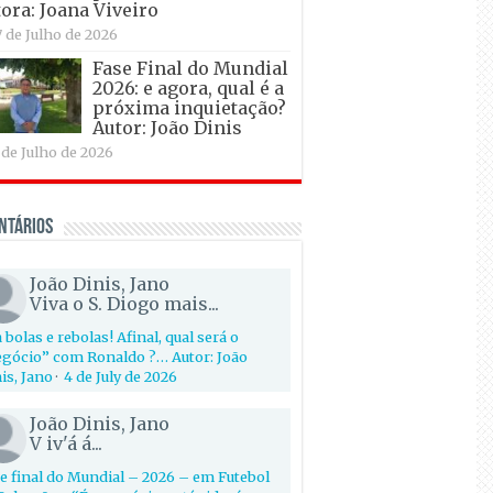
ora: Joana Viveiro
7 de Julho de 2026
Fase Final do Mundial
2026: e agora, qual é a
próxima inquietação?
Autor: João Dinis
 de Julho de 2026
ntários
João Dinis, Jano
Viva o S. Diogo mais...
 bolas e rebolas! Afinal, qual será o
gócio” com Ronaldo ?… Autor: João
is, Jano
·
4 de July de 2026
João Dinis, Jano
V iv'á á...
e final do Mundial – 2026 – em Futebol