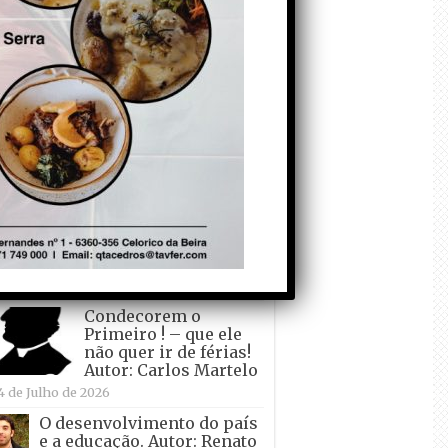
todo o mundo está a
crescer atrás de
Ronaldo. Autor: Paulo
itas do Amaral
 de Agosto de 2026
Falso crescimento…
Autor: Nuno Pereira
1 de Agosto de 2026
Tadei Pogacar vence o
“Tour” – A “Volta a
França em Bicicleta”
pela quinta vez! Autor:
o Dinis
7 de Julho de 2026
Condecorem o
Primeiro ! – que ele
não quer ir de férias!
Autor: Carlos Martelo
4 de Julho de 2026
O desenvolvimento do país
e a educação. Autor: Renato