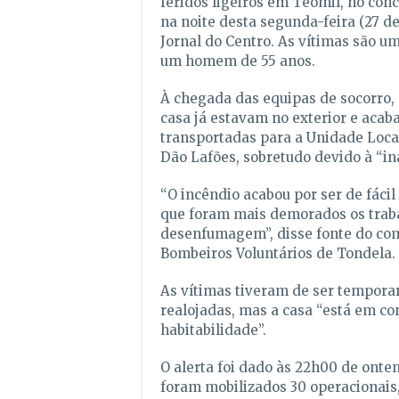
feridos ligeiros em Teomil, no con
na noite desta segunda-feira (27 de
Jornal do Centro. As vítimas são u
um homem de 55 anos.
À chegada das equipas de socorro,
casa já estavam no exterior e acab
transportadas para a Unidade Loca
Dão Lafões, sobretudo devido à “in
“O incêndio acabou por ser de fácil
que foram mais demorados os traba
desenfumagem”, disse fonte do co
Bombeiros Voluntários de Tondela.
As vítimas tiveram de ser tempor
realojadas, mas a casa “está em co
habitabilidade”.
O alerta foi dado às 22h00 de ontem
foram mobilizados 30 operacionais