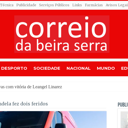
 Técnica
Publicidade
Serviços Públicos
Links
Farmácias
Avisos Legai
DESPORTO
SOCIEDADE
NACIONAL
MUNDO
ED
dela fez dois feridos
PUBLI