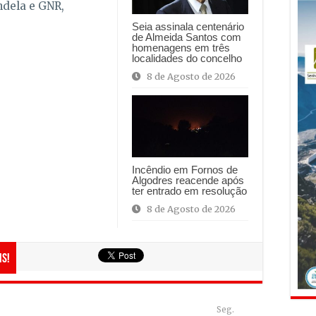
ndela e GNR,
Seia assinala centenário
de Almeida Santos com
homenagens em três
localidades do concelho
8 de Agosto de 2026
Incêndio em Fornos de
Algodres reacende após
ter entrado em resolução
8 de Agosto de 2026
is!
Seg.