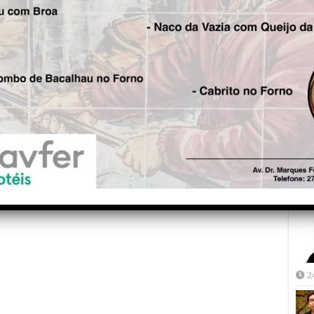
Fre
5
Joã
2
2