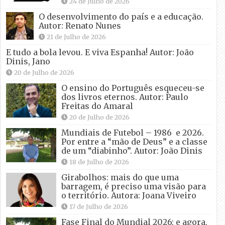
24 de Julho de 2026
O desenvolvimento do país e a educação.
Autor: Renato Nunes
21 de Julho de 2026
E tudo a bola levou. E viva Espanha! Autor: João
Dinis, Jano
20 de Julho de 2026
O ensino do Português esqueceu-se
dos livros eternos. Autor: Paulo
Freitas do Amaral
20 de Julho de 2026
Mundiais de Futebol – 1986 e 2026.
Por entre a “mão de Deus” e a classe
de um “diabinho”. Autor: João Dinis
18 de Julho de 2026
Girabolhos: mais do que uma
barragem, é preciso uma visão para
o território. Autora: Joana Viveiro
17 de Julho de 2026
Fase Final do Mundial 2026: e agora,