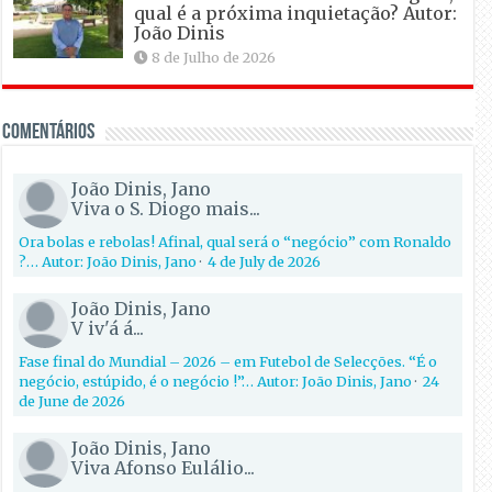
qual é a próxima inquietação? Autor:
João Dinis
8 de Julho de 2026
Comentários
João Dinis, Jano
Viva o S. Diogo mais...
Ora bolas e rebolas! Afinal, qual será o “negócio” com Ronaldo
?… Autor: João Dinis, Jano
·
4 de July de 2026
João Dinis, Jano
V iv'á á...
Fase final do Mundial – 2026 – em Futebol de Selecções. “É o
negócio, estúpido, é o negócio !”… Autor: João Dinis, Jano
·
24
de June de 2026
João Dinis, Jano
Viva Afonso Eulálio...