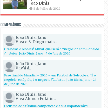
João Dinis
8 de Julho de 2026
Comentários
João Dinis, Jano
Viva o S. Diogo mais...
Ora bolas e rebolas! Afinal, qual será o “negócio” com Ronaldo
?… Autor: João Dinis, Jano
·
4 de July de 2026
João Dinis, Jano
V iv'á á...
Fase final do Mundial – 2026 – em Futebol de Selecções. “É o
negócio, estúpido, é o negócio !”… Autor: João Dinis, Jano
·
24
de June de 2026
João Dinis, Jano
Viva Afonso Eulálio...
Ciclismo de altíssima competição e a sua imponderável