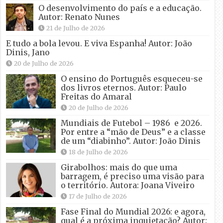
O desenvolvimento do país e a educação.
Autor: Renato Nunes
21 de Julho de 2026
E tudo a bola levou. E viva Espanha! Autor: João
Dinis, Jano
20 de Julho de 2026
O ensino do Português esqueceu-se
dos livros eternos. Autor: Paulo
Freitas do Amaral
20 de Julho de 2026
Mundiais de Futebol – 1986 e 2026.
Por entre a “mão de Deus” e a classe
de um “diabinho”. Autor: João Dinis
18 de Julho de 2026
Girabolhos: mais do que uma
barragem, é preciso uma visão para
o território. Autora: Joana Viveiro
17 de Julho de 2026
Fase Final do Mundial 2026: e agora,
qual é a próxima inquietação? Autor: