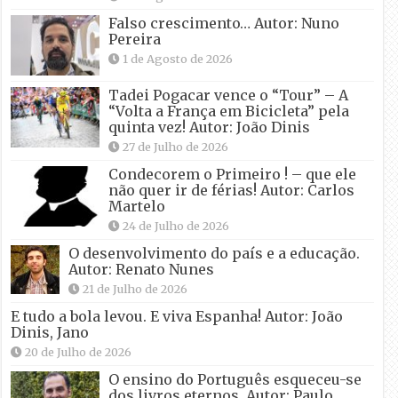
Falso crescimento… Autor: Nuno
Pereira
1 de Agosto de 2026
Tadei Pogacar vence o “Tour” – A
“Volta a França em Bicicleta” pela
quinta vez! Autor: João Dinis
27 de Julho de 2026
Condecorem o Primeiro ! – que ele
não quer ir de férias! Autor: Carlos
Martelo
24 de Julho de 2026
O desenvolvimento do país e a educação.
Autor: Renato Nunes
21 de Julho de 2026
E tudo a bola levou. E viva Espanha! Autor: João
Dinis, Jano
20 de Julho de 2026
O ensino do Português esqueceu-se
dos livros eternos. Autor: Paulo