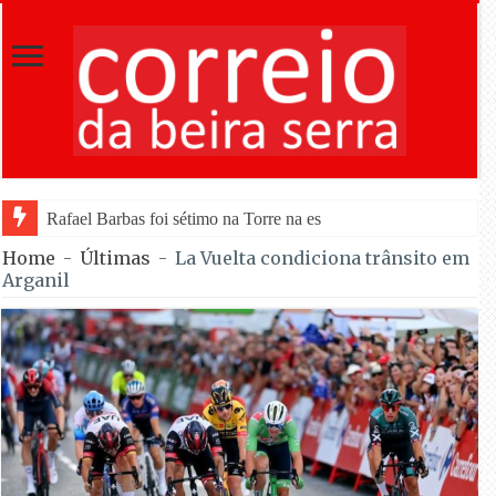
Rafael Barbas foi sétimo na Torre na estreia pela Tavfer na Volta a P
Home
-
Últimas
-
La Vuelta condiciona trânsito em
Arganil