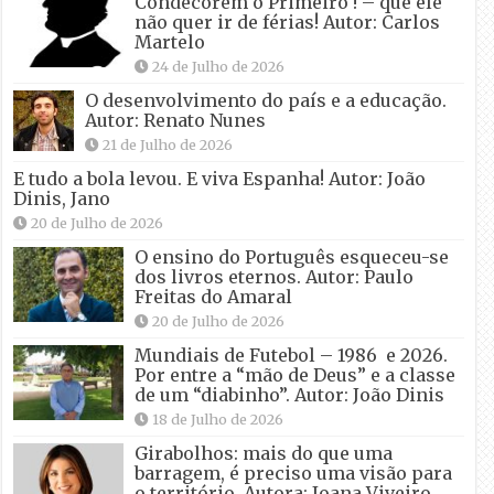
Condecorem o Primeiro ! – que ele
não quer ir de férias! Autor: Carlos
Martelo
24 de Julho de 2026
O desenvolvimento do país e a educação.
Autor: Renato Nunes
21 de Julho de 2026
E tudo a bola levou. E viva Espanha! Autor: João
Dinis, Jano
20 de Julho de 2026
O ensino do Português esqueceu-se
dos livros eternos. Autor: Paulo
Freitas do Amaral
20 de Julho de 2026
Mundiais de Futebol – 1986 e 2026.
Por entre a “mão de Deus” e a classe
de um “diabinho”. Autor: João Dinis
18 de Julho de 2026
Girabolhos: mais do que uma
barragem, é preciso uma visão para
o território. Autora: Joana Viveiro