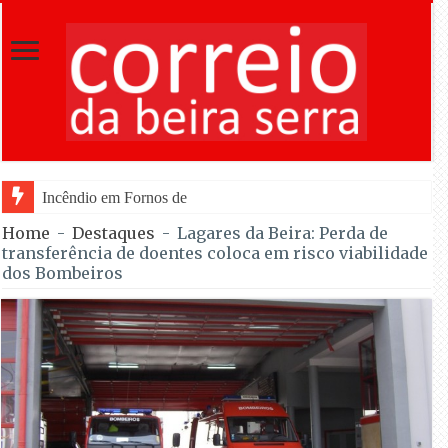
Incêndio em Fornos de Algodres reacende após ter entrado e
Home
-
Destaques
-
Lagares da Beira: Perda de
transferência de doentes coloca em risco viabilidade
dos Bombeiros