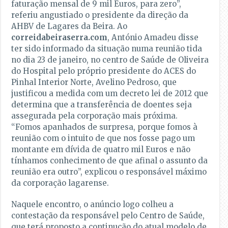
faturação mensal de 9 mil Euros, para zero”,
referiu angustiado o presidente da direção da
AHBV de Lagares da Beira. Ao
correidabeiraserra.com
, António Amadeu disse
ter sido informado da situação numa reunião tida
no dia 23 de janeiro, no centro de Saúde de Oliveira
do Hospital pelo próprio presidente do ACES do
Pinhal Interior Norte, Avelino Pedroso, que
justificou a medida com um decreto lei de 2012 que
determina que a transferência de doentes seja
assegurada pela corporação mais próxima.
“Fomos apanhados de surpresa, porque fomos à
reunião com o intuito de que nos fosse pago um
montante em dívida de quatro mil Euros e não
tínhamos conhecimento de que afinal o assunto da
reunião era outro”, explicou o responsável máximo
da corporação lagarense.
Naquele encontro, o anúncio logo colheu a
contestação da responsável pelo Centro de Saúde,
que terá proposto a continução do atual modelo de