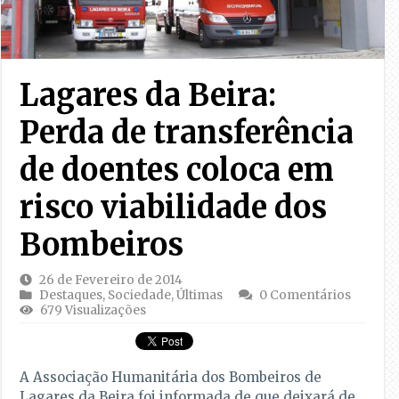
Lagares da Beira:
Perda de transferência
de doentes coloca em
risco viabilidade dos
Bombeiros
26 de Fevereiro de 2014
Destaques
,
Sociedade
,
Últimas
0 Comentários
679 Visualizações
A Associação Humanitária dos Bombeiros de
Lagares da Beira foi informada de que deixará de