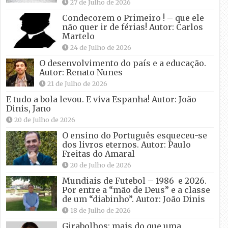
27 de Julho de 2026
Condecorem o Primeiro ! – que ele
não quer ir de férias! Autor: Carlos
Martelo
24 de Julho de 2026
O desenvolvimento do país e a educação.
Autor: Renato Nunes
21 de Julho de 2026
E tudo a bola levou. E viva Espanha! Autor: João
Dinis, Jano
20 de Julho de 2026
O ensino do Português esqueceu-se
dos livros eternos. Autor: Paulo
Freitas do Amaral
20 de Julho de 2026
Mundiais de Futebol – 1986 e 2026.
Por entre a “mão de Deus” e a classe
de um “diabinho”. Autor: João Dinis
18 de Julho de 2026
Girabolhos: mais do que uma