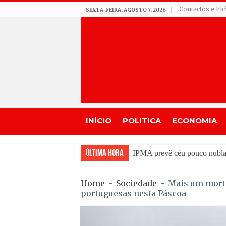
Contactos e Fi
SEXTA-FEIRA, AGOSTO 7, 2026
INÍCIO
POLITICA
ECONOMIA
Última Hora
Incêndios em Fornos de Alg
Home
-
Sociedade
-
Mais um morto
portuguesas nesta Páscoa