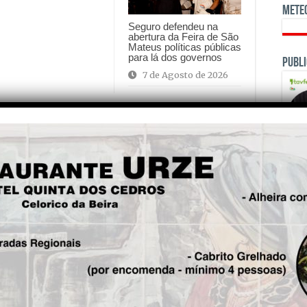
Mete
Seguro defendeu na
abertura da Feira de São
Mateus políticas públicas
para lá dos governos
Publi
7 de Agosto de 2026
is!
Seg.
Pela primeira vez, produção
de electricidade renovável
em Portugal supera
OPINI
consumo
A 