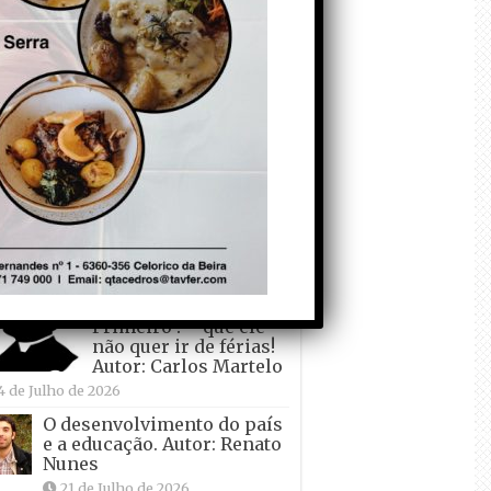
á a crescer atrás de Ronaldo.
or: Paulo Freitas do Amaral
 de Agosto de 2026
Falso crescimento…
Autor: Nuno Pereira
1 de Agosto de 2026
Tadei Pogacar vence o
“Tour” – A “Volta a
França em Bicicleta”
pela quinta vez! Autor:
o Dinis
7 de Julho de 2026
Condecorem o
Primeiro ! – que ele
não quer ir de férias!
Autor: Carlos Martelo
4 de Julho de 2026
O desenvolvimento do país
e a educação. Autor: Renato
Nunes
21 de Julho de 2026