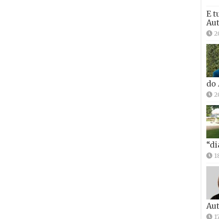
E t
Aut
2
do
2
“di
1
Aut
1