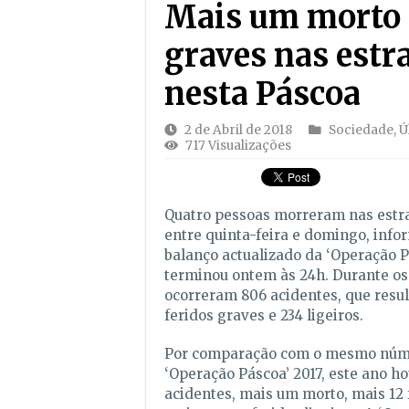
Mais um morto 
graves nas estr
nesta Páscoa
2 de Abril de 2018
Sociedade
,
Ú
717 Visualizações
Quatro pessoas morreram nas estr
entre quinta-feira e domingo, inf
balanço actualizado da ‘Operação P
terminou ontem às 24h. Durante os
ocorreram 806 acidentes, que resu
feridos graves e 234 ligeiros.
Por comparação com o mesmo núme
‘Operação Páscoa’ 2017, este ano h
acidentes, mais um morto, mais 12 