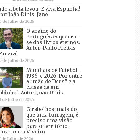
udo a bola levou. E viva Espanha!
or: João Dinis, Jano
0 de Julho de 2026
O ensino do
Português esqueceu-
se dos livros eternos.
Autor: Paulo Freitas
 Amaral
0 de Julho de 2026
Mundiais de Futebol –
1986 e 2026. Por entre
a “mão de Deus” e a
classe de um
abinho”. Autor: João Dinis
8 de Julho de 2026
Girabolhos: mais do
que uma barragem, é
preciso uma visão
para o território.
ora: Joana Viveiro
7 de Julho de 2026