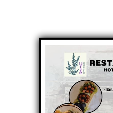
Partilhe com os seus amigos nas redes socia
Anterior
GNR a partir de hoje no
terreno a fiscalizar limpezas
florestais