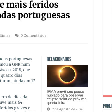
e mais feridos
adas portuguesas
ltimas
0 Comentários
adas portuguesas
Relacionados
ormou a GNR num
áscoa’ 2018, que
 quatro dias
ltaram ainda em 17
IPMA prevê céu pouco
nublado para observar
ro de dias da
eclipse solar da próxima
ouve mais 64
quarta-feira
PUBLI
feridos graves e
7 de Agosto de 2026