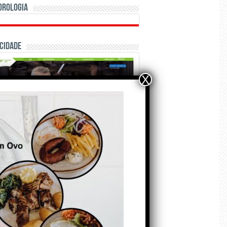
orologia
cidade
X
ÃO E CRÓNICAS
Matraquilhos… Autor:
Fernando Roldão
6 de Agosto de 2026
marca Sporting em todo o mundo