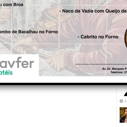
est
Aut
5
Joã
2
2