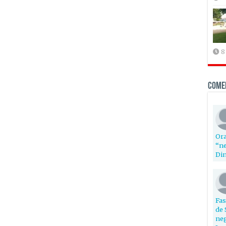
8
Come
Ora
“ne
Din
Fas
de 
neg