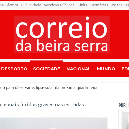
cha Técnica
Publicidade
Serviços Públicos
Links
Farmácias
Avisos Le
DESPORTO
SOCIEDADE
NACIONAL
MUNDO
ED
od
 e mais feridos graves nas estradas
PUBLI