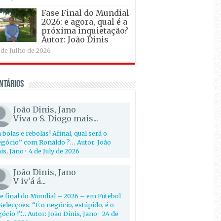
Fase Final do Mundial
2026: e agora, qual é a
próxima inquietação?
Autor: João Dinis
 de Julho de 2026
ntários
João Dinis, Jano
Viva o S. Diogo mais...
 bolas e rebolas! Afinal, qual será o
gócio” com Ronaldo ?… Autor: João
is, Jano
·
4 de July de 2026
João Dinis, Jano
V iv'á á...
e final do Mundial – 2026 – em Futebol
Selecções. “É o negócio, estúpido, é o
ócio !”… Autor: João Dinis, Jano
·
24 de