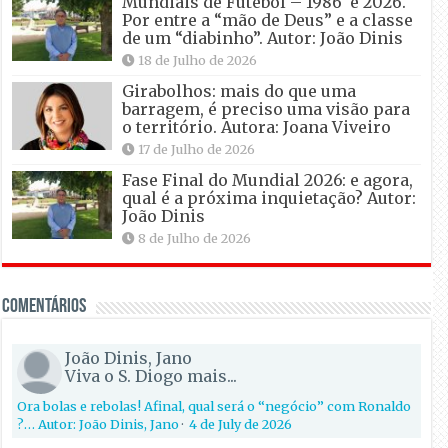
Mundiais de Futebol – 1986 e 2026.
Por entre a “mão de Deus” e a classe
de um “diabinho”. Autor: João Dinis
18 de Julho de 2026
Girabolhos: mais do que uma
barragem, é preciso uma visão para
o território. Autora: Joana Viveiro
17 de Julho de 2026
Fase Final do Mundial 2026: e agora,
qual é a próxima inquietação? Autor:
João Dinis
8 de Julho de 2026
Comentários
João Dinis, Jano
Viva o S. Diogo mais...
Ora bolas e rebolas! Afinal, qual será o “negócio” com Ronaldo
?… Autor: João Dinis, Jano
·
4 de July de 2026