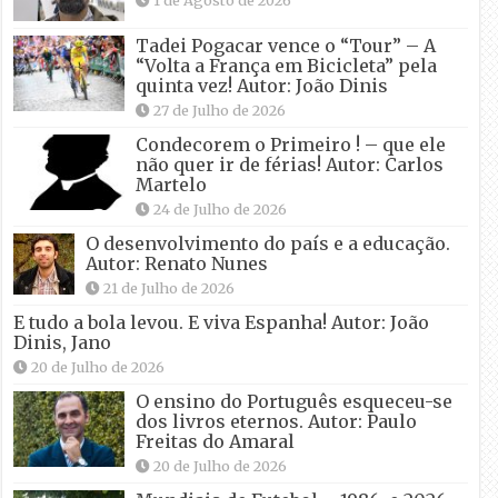
Tadei Pogacar vence o “Tour” – A
“Volta a França em Bicicleta” pela
quinta vez! Autor: João Dinis
27 de Julho de 2026
Condecorem o Primeiro ! – que ele
não quer ir de férias! Autor: Carlos
Martelo
24 de Julho de 2026
O desenvolvimento do país e a educação.
Autor: Renato Nunes
21 de Julho de 2026
E tudo a bola levou. E viva Espanha! Autor: João
Dinis, Jano
20 de Julho de 2026
O ensino do Português esqueceu-se
dos livros eternos. Autor: Paulo
Freitas do Amaral
20 de Julho de 2026