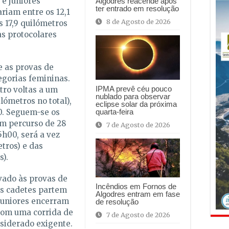
 e juniores
Algodres reacende após
ter entrado em resolução
ariam entre os 12,1
8 de Agosto de 2026
s 17,9 quilómetros
as protocolares
e as provas de
egorias femininas.
IPMA prevê céu pouco
ro voltas a um
nublado para observar
ilómetros no total),
eclipse solar da próxima
0. Seguem-se os
quarta-feira
um percurso de 28
7 de Agosto de 2026
5h00, será a vez
tros) e das
s).
vado às provas de
Incêndios em Fornos de
Os cadetes partem
Algodres entram em fase
 juniores encerram
de resolução
 com uma corrida de
7 de Agosto de 2026
siderado exigente.