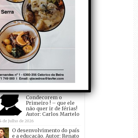
todo o mundo está a
crescer atrás de
Ronaldo. Autor: Paulo
itas do Amaral
 de Agosto de 2026
Falso crescimento…
Autor: Nuno Pereira
1 de Agosto de 2026
Tadei Pogacar vence o
“Tour” – A “Volta a
França em Bicicleta”
pela quinta vez! Autor:
o Dinis
7 de Julho de 2026
Condecorem o
Primeiro ! – que ele
não quer ir de férias!
Autor: Carlos Martelo
4 de Julho de 2026
O desenvolvimento do país
e a educação. Autor: Renato