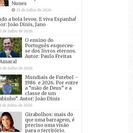
Nunes
21 de Julho de 2026
udo a bola levou. E viva Espanha!
or: João Dinis, Jano
0 de Julho de 2026
O ensino do
Português esqueceu-
se dos livros eternos.
Autor: Paulo Freitas
 Amaral
0 de Julho de 2026
Mundiais de Futebol –
1986 e 2026. Por entre
a “mão de Deus” e a
classe de um
abinho”. Autor: João Dinis
8 de Julho de 2026
Girabolhos: mais do
que uma barragem, é
preciso uma visão
para o território.