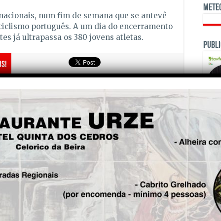
Mete
s nacionais, num fim de semana que se antevê
ciclismo português. A um dia do encerramento
ntes já ultrapassa os 380 jovens atletas.
Publi
is!
Seg.
Incêndio de Arouca pode
voltar a alastrar a Castelo de
Paiva, alerta presidente da
câmara
OPINI