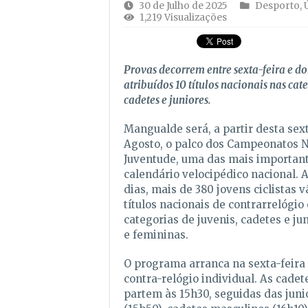
30 de Julho de 2025
Desporto
,
1,219 Visualizações
Provas decorrem entre sexta-feira e d
atribuídos 10 títulos nacionais nas cate
cadetes e juniores.
Mangualde será, a partir desta sext
Agosto, o palco dos Campeonatos N
Juventude, uma das mais importan
calendário velocipédico nacional. A
dias, mais de 380 jovens ciclistas v
títulos nacionais de contrarrelógio 
categorias de juvenis, cadetes e ju
e femininas.
O programa arranca na sexta-feira
contra-relógio individual. As cade
partem às 15h30, seguidas das juni