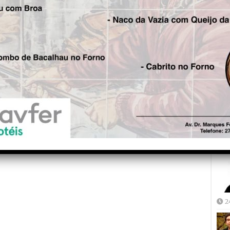
Fre
5
Joã
2
2