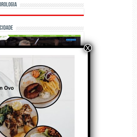
orologia
cidade
X
ÃO E CRÓNICAS
Matraquilhos… Autor:
Fernando Roldão
6 de Agosto de 2026
A marca Sporting em