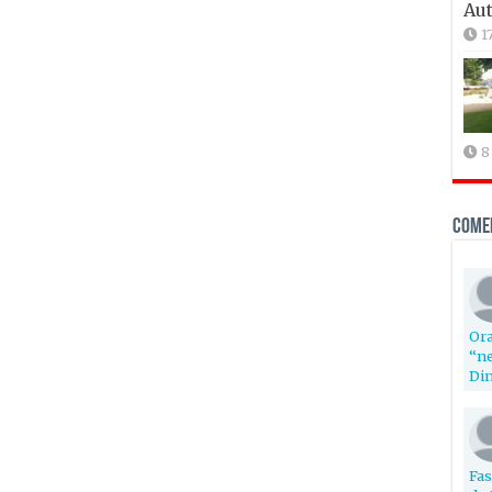
Aut
1
8
Come
Ora
“ne
Din
Fas