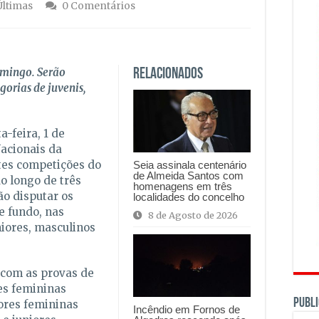
Últimas
0 Comentários
omingo. Serão
Relacionados
gorias de juvenis,
a-feira, 1 de
acionais da
tes competições do
Seia assinala centenário
de Almeida Santos com
o longo de três
homenagens em três
ão disputar os
localidades do concelho
e fundo, nas
8 de Agosto de 2026
niores, masculinos
 com as provas de
tes femininas
PUBLI
ores femininas
Incêndio em Fornos de