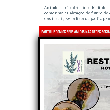
Ao todo, serão atribuídos 10 título
como uma celebração do futuro do 
das inscrições, a lista de participa
Partilhe com os seus amigos nas redes socia
Anterior
Homem detido por provocar
incêndio acidental durante
limpeza de mato em Fornos
de Algodres