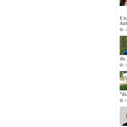
E t
Aut
2
do
2
“di
1