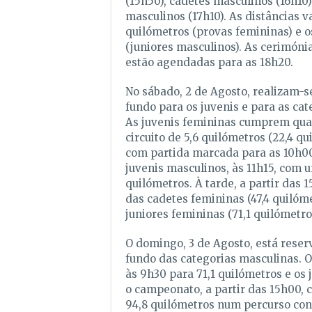
(15h50), cadetes masculinos (16h10)
masculinos (17h10). As distâncias v
quilómetros (provas femininas) e o
(juniores masculinos). As cerimóni
estão agendadas para as 18h20.
No sábado, 2 de Agosto, realizam-s
fundo para os juvenis e para as cat
As juvenis femininas cumprem quat
circuito de 5,6 quilómetros (22,4 qu
com partida marcada para as 10h0
juvenis masculinos, às 11h15, com 
quilómetros. À tarde, a partir das 1
das cadetes femininas (47,4 quilóme
juniores femininas (71,1 quilómetro
O domingo, 3 de Agosto, está reser
fundo das categorias masculinas. 
às 9h30 para 71,1 quilómetros e os
o campeonato, a partir das 15h00,
94,8 quilómetros num percurso con