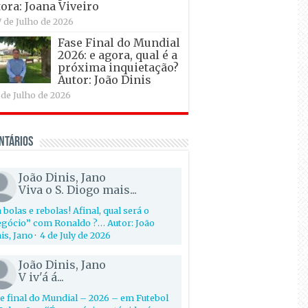
ora: Joana Viveiro
7 de Julho de 2026
Fase Final do Mundial
2026: e agora, qual é a
próxima inquietação?
Autor: João Dinis
 de Julho de 2026
ntários
João Dinis, Jano
Viva o S. Diogo mais...
 bolas e rebolas! Afinal, qual será o
gócio” com Ronaldo ?… Autor: João
is, Jano
·
4 de July de 2026
João Dinis, Jano
V iv'á á...
e final do Mundial – 2026 – em Futebol