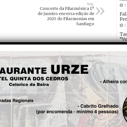
Seg.
5
Concerto da Filarmónica 1.º
de Janeiro encerra edição de
Fal
2025 do Filarmonias em
Per
Santiago
1
Tad
“Vo
qui
2
Con
não
Ma
2
O d
edu
2
E t
Aut
2
O e