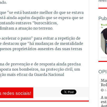
ado.
que “se está bastante melhor do que se estava
está ainda aquém daquilo que se espera que se
Pub
ontando entraves “burocráticos,
 limitam a atuação no terreno.
o acelerar o passo” para evitar a repetição de
, e destacou que “há mudanças de mentalidade
quenos proprietários ausentes das suas terras
a de prevenção e de resposta ainda precisa
posta nos bombeiros, na protecção civil, um
OPI
ção mais eficaz da Guarda Nacional
Mat
Ro
6
 redes sociais!
A 
est
Aut