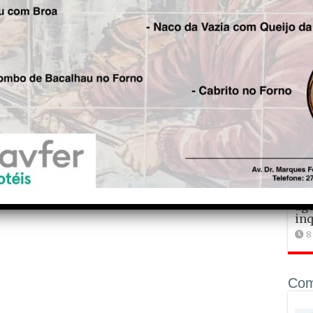
dos
Fre
2
Mun
Por
cla
Din
1
Gir
bar
o t
1
Fas
ago
inq
8
Com