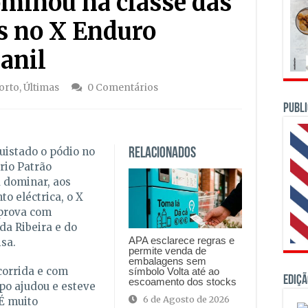
minou na classe das
s no X Enduro
anil
orto
,
Últimas
0 Comentários
PUBLI
uistado o pódio no
Relacionados
rio Patrão
 dominar, aos
o eléctrica, o X
 prova com
da Ribeira e do
APA esclarece regras e
isa.
permite venda de
embalagens sem
corrida e com
símbolo Volta até ao
Ediçã
escoamento dos stocks
mpo ajudou e esteve
6 de Agosto de 2026
É muito