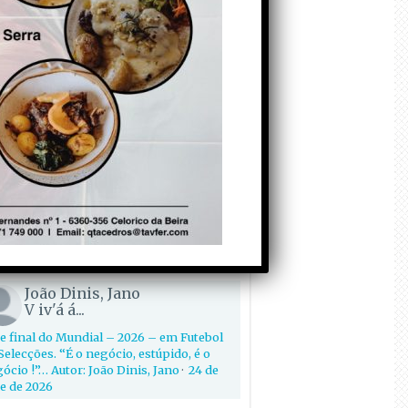
cação Inclusiva: quais as
erações já anunciadas? Autor:
nato Nunes
 de Julho de 2026
ntários
João Dinis, Jano
Viva o S. Diogo mais...
 bolas e rebolas! Afinal, qual será o
gócio” com Ronaldo ?… Autor: João
is, Jano
·
4 de July de 2026
João Dinis, Jano
V iv'á á...
e final do Mundial – 2026 – em Futebol
Selecções. “É o negócio, estúpido, é o
ócio !”… Autor: João Dinis, Jano
·
24 de
e de 2026