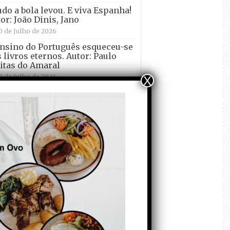
udo a bola levou. E viva Espanha!
or: João Dinis, Jano
0 de Julho de 2026
nsino do Português esqueceu-se
 livros eternos. Autor: Paulo
itas do Amaral
0 de Julho de 2026
X
diais de Futebol – 1986 e 2026.
 entre a “mão de Deus” e a
sse de um “diabinho”. Autor: João
is
8 de Julho de 2026
abolhos: mais do que uma
ragem, é preciso uma visão para
erritório. Autora: Joana Viveiro
7 de Julho de 2026
e Final do Mundial 2026: e
ra, qual é a próxima
uietação? Autor: João Dinis
 de Julho de 2026