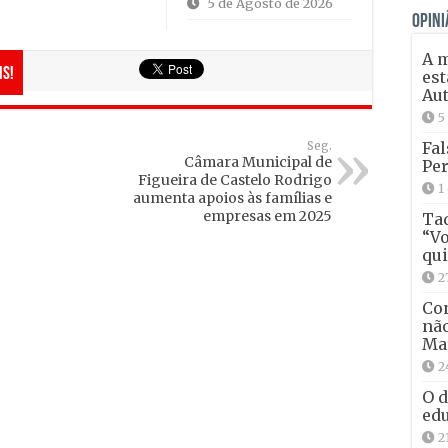
5 de Agosto de 2026
OPINI
A 
is!
est
Aut
5
Fal
Seg.
Câmara Municipal de
Per
Figueira de Castelo Rodrigo
1
aumenta apoios às famílias e
empresas em 2025
Tad
“Vo
qui
2
Con
não
Ma
2
O d
edu
2