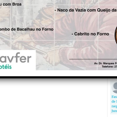
Edu
alt
Re
7
Come
Ora
“ne
Din
Fas
de 
neg
Jun