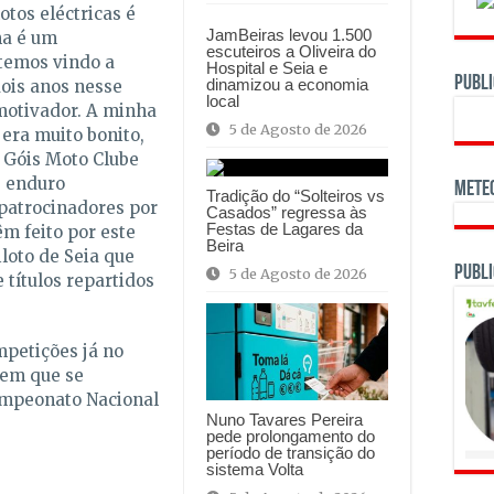
tos eléctricas é
JamBeiras levou 1.500
ma é um
escuteiros a Oliveira do
temos vindo a
Hospital e Seia e
PUBLI
dinamizou a economia
ois anos nesse
local
motivador. A minha
5 de Agosto de 2026
era muito bonito,
 Góis Moto Clube
e enduro
Mete
Tradição do “Solteiros vs
 patrocinadores por
Casados” regressa às
Festas de Lagares da
m feito por este
Beira
iloto de Seia que
Publi
5 de Agosto de 2026
títulos repartidos
petições já no
 em que se
ampeonato Nacional
Nuno Tavares Pereira
pede prolongamento do
período de transição do
sistema Volta