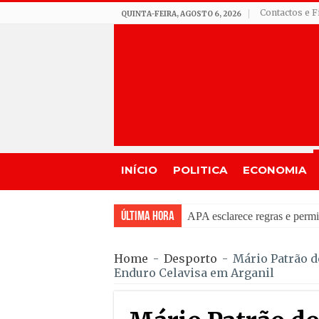
Contactos e F
QUINTA-FEIRA, AGOSTO 6, 2026
INÍCIO
POLITICA
ECONOMIA
Última Hora
JamBeiras levou 1.50
Home
-
Desporto
-
Mário Patrão d
Enduro Celavisa em Arganil