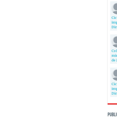
Cic
imp
Din
Cró
min
de 
Cic
imp
Din
PUBLI