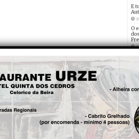
E t
Aut
2
O e
dos
Fre
2
Mun
Por
cla
Din
1
Gir
bar
o t
1
Fas
ago
inq
8