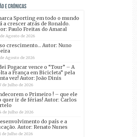
ÃO E CRÓNICAS
marca Sporting em todo o mundo
á a crescer atrás de Ronaldo.
or: Paulo Freitas do Amaral
 de Agosto de 2026
so crescimento… Autor: Nuno
eira
 de Agosto de 2026
ei Pogacar vence o “Tour” – A
lta a França em Bicicleta” pela
nta vez! Autor: João Dinis
7 de Julho de 2026
decorem o Primeiro ! – que ele
 quer ir de férias! Autor: Carlos
rtelo
4 de Julho de 2026
esenvolvimento do país e a
cação. Autor: Renato Nunes
1 de Julho de 2026