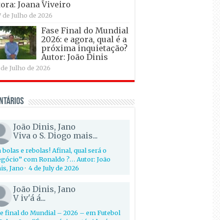
ora: Joana Viveiro
7 de Julho de 2026
Fase Final do Mundial
2026: e agora, qual é a
próxima inquietação?
Autor: João Dinis
 de Julho de 2026
ntários
João Dinis, Jano
Viva o S. Diogo mais...
 bolas e rebolas! Afinal, qual será o
gócio” com Ronaldo ?… Autor: João
is, Jano
·
4 de July de 2026
João Dinis, Jano
V iv'á á...
e final do Mundial – 2026 – em Futebol