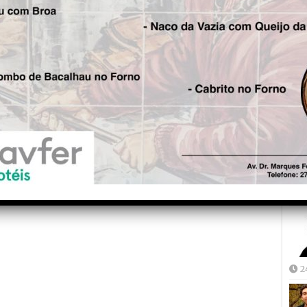
Universidade do Minho
coordena projecto europeu
para proteger infra-
Fre
estruturas críticas e
5
minimizar efeitos das
alterações climáticas
Joã
2
2