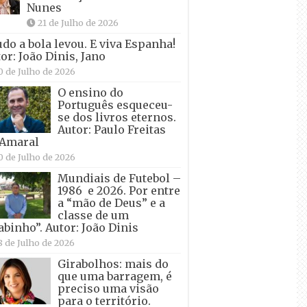
Nunes
21 de Julho de 2026
udo a bola levou. E viva Espanha!
or: João Dinis, Jano
0 de Julho de 2026
O ensino do
Português esqueceu-
se dos livros eternos.
Autor: Paulo Freitas
 Amaral
0 de Julho de 2026
Mundiais de Futebol –
1986 e 2026. Por entre
a “mão de Deus” e a
classe de um
abinho”. Autor: João Dinis
8 de Julho de 2026
Girabolhos: mais do
que uma barragem, é
preciso uma visão
para o território.