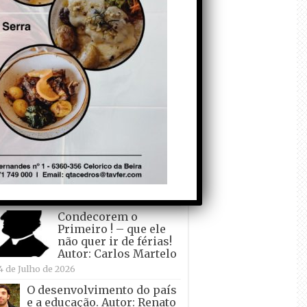
todo o mundo está a
crescer atrás de
Ronaldo. Autor: Paulo
itas do Amaral
 de Agosto de 2026
Falso crescimento…
Autor: Nuno Pereira
1 de Agosto de 2026
Tadei Pogacar vence o
“Tour” – A “Volta a
França em Bicicleta”
pela quinta vez! Autor:
o Dinis
7 de Julho de 2026
Condecorem o
Primeiro ! – que ele
não quer ir de férias!
Autor: Carlos Martelo
4 de Julho de 2026
O desenvolvimento do país
e a educação. Autor: Renato