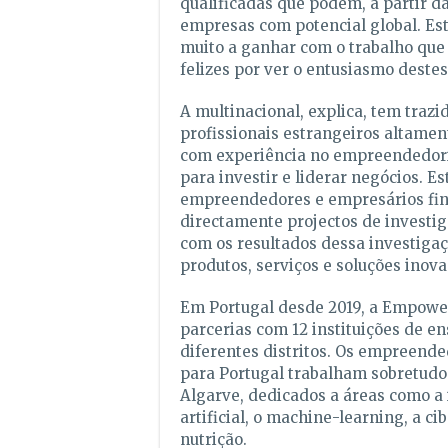
qualificadas que podem, a partir da
empresas com potencial global. Est
muito a ganhar com o trabalho que
felizes por ver o entusiasmo destes
A multinacional, explica, tem trazi
profissionais estrangeiros altament
com experiência no empreendedor
para investir e liderar negócios. Es
empreendedores e empresários fi
directamente projectos de investiga
com os resultados dessa investiga
produtos, serviços e soluções inova
Em Portugal desde 2019, a Empower
parcerias com 12 instituições de e
diferentes distritos. Os empreende
para Portugal trabalham sobretudo 
Algarve, dedicados a áreas como a 
artificial, o machine-learning, a c
nutrição.