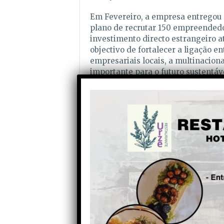
Em Fevereiro, a empresa entregou
plano de recrutar 150 empreendedor
investimento directo estrangeiro at
objectivo de fortalecer a ligação ent
empresariais locais, a multinacion
importante para o futuro sustentáv
Fundada em 2009 em Vancouver, a 
trabalho feito em universidades c
investigadores e empreendedores a
fora dos grandes centros urbanos p
trabalho e de negócio. Desde o ano
empreendedores e contribuiu para a
continentes.
Partilhe com os seus amigos nas redes socia
Anterior