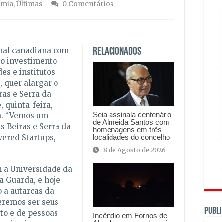
mia
,
Últimas
0 Comentários
nal canadiana com
Relacionados
do investimento
es e institutos
, quer alargar o
ras e Serra da
, quinta-feira,
Seia assinala centenário
a. “Vemos um
de Almeida Santos com
s Beiras e Serra da
homenagens em três
localidades do concelho
wered Startups,
8 de Agosto de 2026
 a Universidade da
da Guarda, e hoje
 a autarcas da
eremos ser seus
PUBLI
to e de pessoas
Incêndio em Fornos de