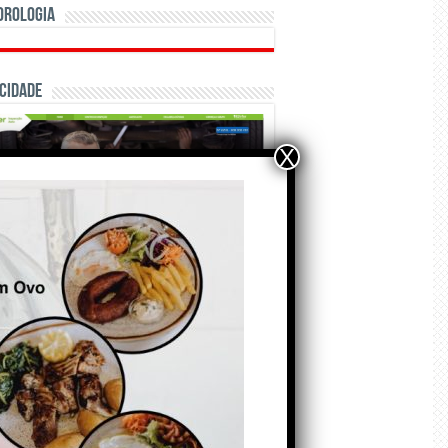
orologia
cidade
X
ÃO E CRÓNICAS
Matraquilhos… Autor:
Fernando Roldão
6 de Agosto de 2026
A marca Sporting em