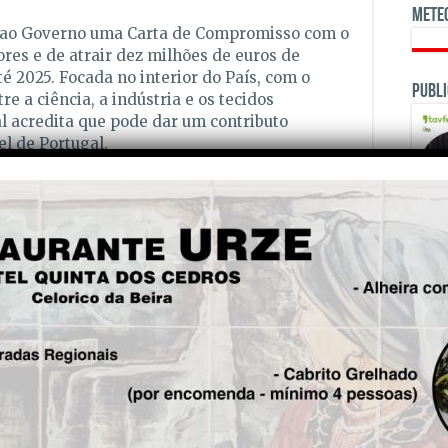
Mete
 ao Governo uma Carta de Compromisso com o
es e de atrair dez milhões de euros de
é 2025. Focada no interior do País, com o
Publi
re a ciência, a indústria e os tecidos
al acredita que pode dar um contributo
el de Portugal.
Empowered Startups tem como missão ligar o
om o mundo empresarial, ajudando
 comercializar a inovação. Aposta em regiões
ara atrair talento e novas oportunidades de
 de fundação, já apoiou mais de 2.600
 criação de mais de 450 start-ups em vários
OPINI
is!
Seg.