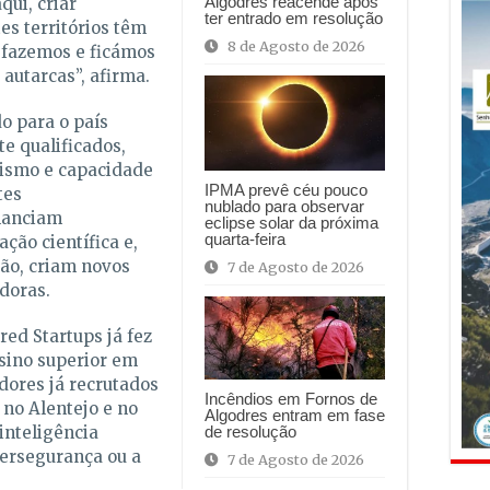
Algodres reacende após
qui, criar
ter entrado em resolução
es territórios têm
8 de Agosto de 2026
 fazemos e ficámos
 autarcas”, afirma.
do para o país
e qualificados,
ismo e capacidade
IPMA prevê céu pouco
tes
nublado para observar
nanciam
eclipse solar da próxima
quarta-feira
ção científica e,
ção, criam novos
7 de Agosto de 2026
doras.
ed Startups já fez
nsino superior em
dores já recrutados
Incêndios em Fornos de
no Alentejo e no
Algodres entram em fase
inteligência
de resolução
ibersegurança ou a
7 de Agosto de 2026