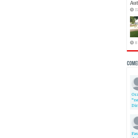
Aut
1
8
Come
Ora
“ne
Din
Fas