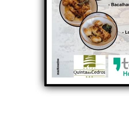
Autocarro incendiou-se na
estrada que liga Carvalho a
Vila Nova de Poiares