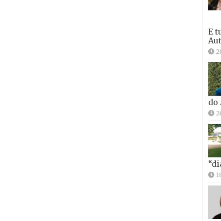
E t
Aut
2
do
2
“di
1