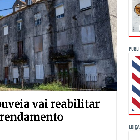
PUBLI
uveia vai reabilitar
arrendamento
Ediçã