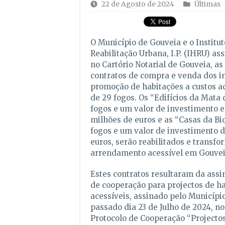
22 de Agosto de 2024
Últimas
O Município de Gouveia e o Institu
Reabilitação Urbana, I.P. (IHRU) as
no Cartório Notarial de Gouveia, as
contratos de compra e venda dos i
promoção de habitações a custos ac
de 29 fogos. Os “Edifícios da Mata 
fogos e um valor de investimento 
milhões de euros e as “Casas da Biq
fogos e um valor de investimento de
euros, serão reabilitados e transf
arrendamento acessível em Gouvei
Estes contratos resultaram da assi
de cooperação para projectos de ha
acessíveis, assinado pelo Municípi
passado dia 23 de Julho de 2024, n
Protocolo de Cooperação “Projecto