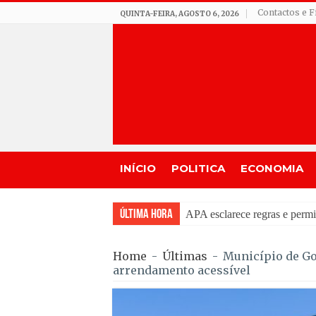
Contactos e F
QUINTA-FEIRA, AGOSTO 6, 2026
INÍCIO
POLITICA
ECONOMIA
Última Hora
APA esclarece regras e perm
Home
-
Últimas
-
Município de Gou
arrendamento acessível