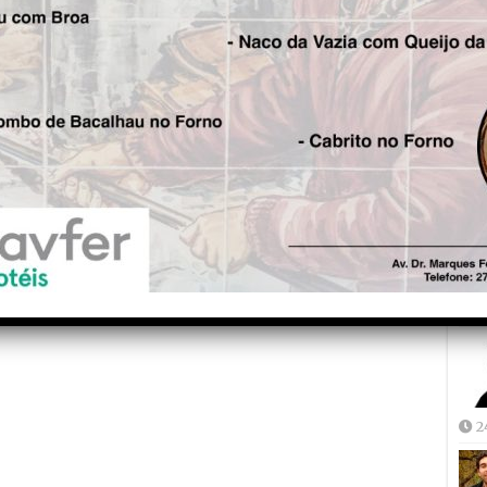
Fre
5
Joã
2
2