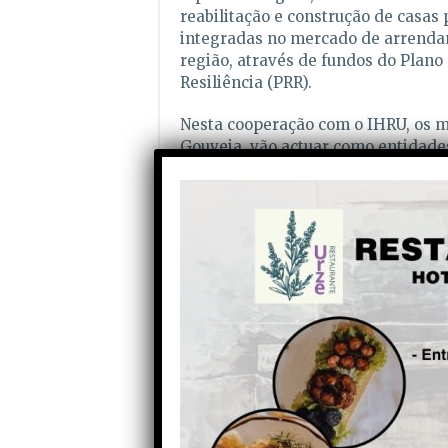
reabilitação e construção de casas
integradas no mercado de arrenda
região, através de fundos do Plano
Resiliência (PRR).
Nesta cooperação com o IHRU, os 
Gouveia, vão actuar como entidades 
operações de forma a que estes pr
conclusão das obras, que deverão e
habitar, em 2026. Posteriormente, a
responsabilidade do Instituto da H
Partilhe com os seus amigos nas redes socia
Anterior
Tábua vai receber mais 4
milhões de euros para
investir na habitação a custos
acessíveis