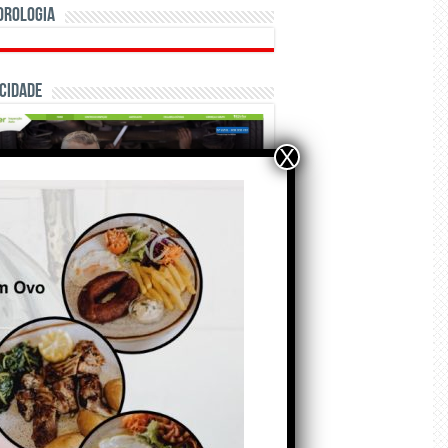
orologia
cidade
X
ÃO E CRÓNICAS
Matraquilhos… Autor:
Fernando Roldão
6 de Agosto de 2026
A marca Sporting em