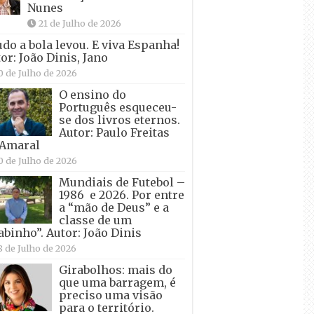
Nunes
21 de Julho de 2026
udo a bola levou. E viva Espanha!
or: João Dinis, Jano
0 de Julho de 2026
O ensino do
Português esqueceu-
se dos livros eternos.
Autor: Paulo Freitas
 Amaral
0 de Julho de 2026
Mundiais de Futebol –
1986 e 2026. Por entre
a “mão de Deus” e a
classe de um
abinho”. Autor: João Dinis
8 de Julho de 2026
Girabolhos: mais do
que uma barragem, é
preciso uma visão
para o território.