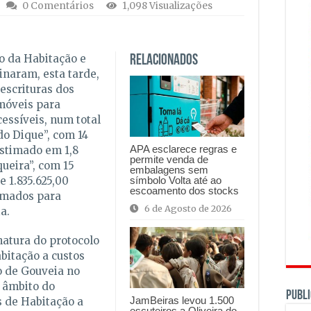
0 Comentários
1,098 Visualizações
to da Habitação e
Relacionados
sinaram, esta tarde,
 escrituras dos
móveis para
essíveis, num total
do Dique”, com 14
APA esclarece regras e
estimado em 1,8
permite venda de
ueira”, com 15
embalagens sem
símbolo Volta até ao
 1.835.625,00
escoamento dos stocks
ormados para
6 de Agosto de 2026
a.
natura do protocolo
bitação a custos
o de Gouveia no
o âmbito do
PUBLI
JamBeiras levou 1.500
s de Habitação a
escuteiros a Oliveira do