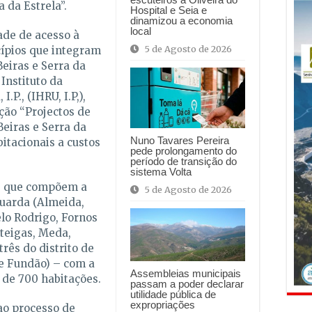
 da Estrela”.
Hospital e Seia e
dinamizou a economia
local
ade de acesso à
5 de Agosto de 2026
cípios que integram
eiras e Serra da
Instituto da
.P., (IHRU, I.P,),
ção “Projectos de
Beiras e Serra da
Nuno Tavares Pereira
bitacionais a custos
pede prolongamento do
período de transição do
sistema Volta
s que compõem a
5 de Agosto de 2026
Guarda (Almeida,
elo Rodrigo, Fornos
teigas, Meda,
três do distrito de
 e Fundão) – com a
Assembleias municipais
 de 700 habitações.
passam a poder declarar
utilidade pública de
expropriações
 ao processo de