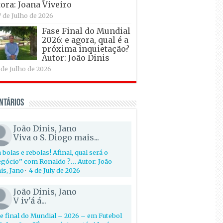
ora: Joana Viveiro
7 de Julho de 2026
Fase Final do Mundial
2026: e agora, qual é a
próxima inquietação?
Autor: João Dinis
 de Julho de 2026
ntários
João Dinis, Jano
Viva o S. Diogo mais...
 bolas e rebolas! Afinal, qual será o
gócio” com Ronaldo ?… Autor: João
is, Jano
·
4 de July de 2026
João Dinis, Jano
V iv'á á...
e final do Mundial – 2026 – em Futebol