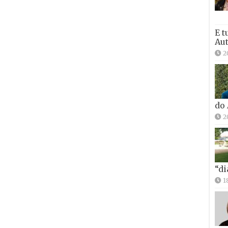
E t
Aut
2
do
2
“di
1