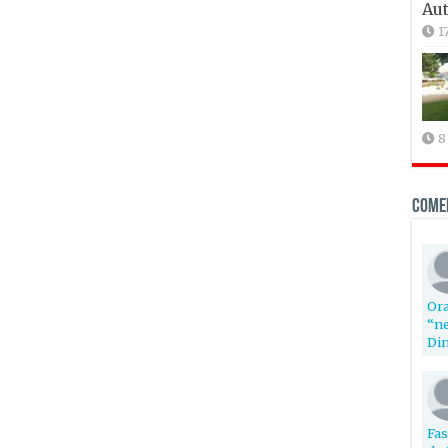
Aut
1
8
Come
Ora
“ne
Din
Fas