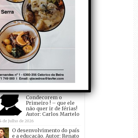
todo o mundo está a
crescer atrás de
Ronaldo. Autor: Paulo
itas do Amaral
 de Agosto de 2026
Falso crescimento…
Autor: Nuno Pereira
1 de Agosto de 2026
Tadei Pogacar vence o
“Tour” – A “Volta a
França em Bicicleta”
pela quinta vez! Autor:
o Dinis
7 de Julho de 2026
Condecorem o
Primeiro ! – que ele
não quer ir de férias!
Autor: Carlos Martelo
4 de Julho de 2026
O desenvolvimento do país
e a educação. Autor: Renato