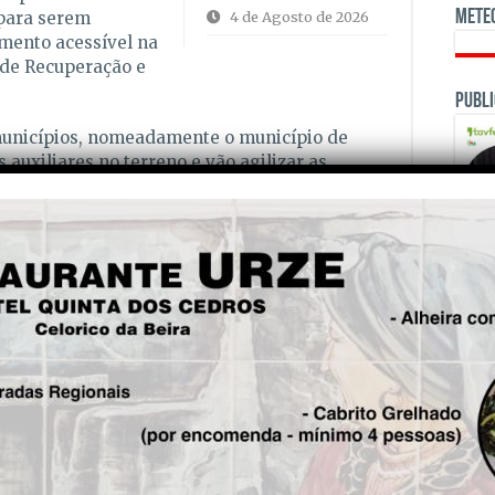
Mete
 para serem
4 de Agosto de 2026
mento acessível na
 de Recuperação e
Publi
municípios, nomeadamente o município de
auxiliares no terreno e vão agilizar as
ocessos possam decorrer a bom ritmo até à
star terminadas, com as habitações prontas a
 selecção e atribuição das habitações será da
abitação e Reabilitação Urbana.
is!
OPINI
Seg.
Sapador florestal, com
antecedentes criminais,
detido por atear fogo em
Tondela