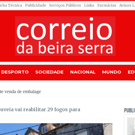
icha Técnica
Publicidade
Serviços Públicos
Links
Farmácias
Avisos L
DESPORTO
SOCIEDADE
NACIONAL
MUNDO
ED
ite venda de embalagens sem símbolo Volta até ao escoamento
veia vai reabilitar 29 fogos para
PUBLI