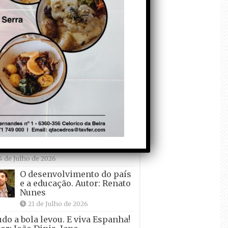
Falso crescimento…
Autor: Nuno Pereira
1 de Agosto de 2026
Tadei Pogacar vence o
“Tour” – A “Volta a
França em Bicicleta”
pela quinta vez! Autor:
o Dinis
7 de Julho de 2026
Condecorem o
Primeiro ! – que ele
não quer ir de férias!
Autor: Carlos Martelo
4 de Julho de 2026
O desenvolvimento do país
e a educação. Autor: Renato
Nunes
21 de Julho de 2026
udo a bola levou. E viva Espanha!