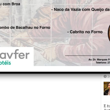
CM de Tondela colocou
bilhetes para a FICTON à
venda
Joã
2
2
E t