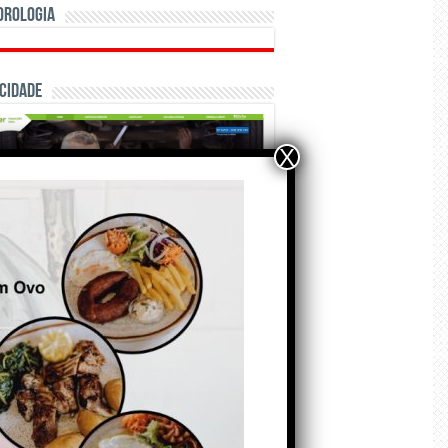
orologia
cidade
X
ÃO E CRÓNICAS
A marca Sporting em
todo o mundo está a
crescer atrás de
Ronaldo. Autor: Paulo
itas do Amaral
 de Agosto de 2026