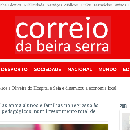
icha Técnica
Publicidade
Serviços Públicos
Links
Farmácias
Avisos L
DESPORTO
SOCIEDADE
NACIONAL
MUNDO
ED
as apoia alunos e famílias no regresso às
PUBLI
s pedagógicos, num investimento total de