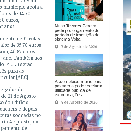
nos do 1° CEB do
o município apoia a
lores de 34.70
,30 euros,
Nuno Tavares Pereira
4° anos.
pede prolongamento do
período de transição do
amento de Escolas
sistema Volta
alor de 35,70 euros
5 de Agosto de 2026
 ano, 46,85 euros
 4º ano. Também aos
do 1º CEB serão
lês para as
icular [AEC].
Assembleias municipais
passam a poder declarar
rregados de
utilidade pública de
expropriações
 de 21 de Agosto
o do Edifício
4 de Agosto de 2026
ouchers e depois
rceiras sedeadas no
aria Acipreste, em
rupamento de