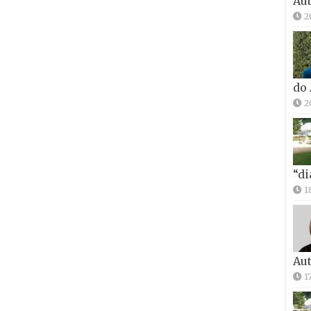
Aut
2
do
2
“di
1
Aut
1