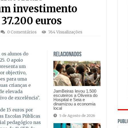
um investimento
e 37.200 euros
0 Comentários
764 Visualizações
 os alunos do
Relacionados
25. O apoio
epresenta um
or objectivo,
ões para uma
suas crianças e
JamBeiras levou 1.500
de elevada
escuteiros a Oliveira do
vo de excelência”.
Hospital e Seia e
dinamizou a economia
local
de 15 euros por
5 de Agosto de 2026
as Escolas Públicas
PUBLI
rial pedagógico nas