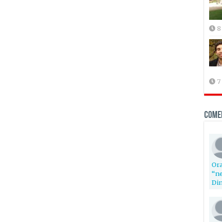
8
7
Come
Ora
“ne
Din