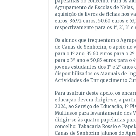
papelarias do concelho. Para os alu
Agrupamento de Escolas de Nelas, 
aquisição de livros de fichas nos va
euros, 36.92 euros, 50,60 euros e 53
respectivamente para os 1°, 2°, 3° e 
Os alunos que frequentam o Agrup
de Canas de Senhorim, o apoio no v
para o 1º ano, 35,60 euros para o 2º
para o 3º ano e 50,85 euros para o
jovens estudantes dos 1° e 2° anos 
disponibilizados os Manuais de Ing
Actividades de Enriquecimento Curr
Para usufruir deste apoio, os enca
educação devem dirigir-se, a partir
2024, ao Serviço de Educação, 1º Pis
Multiusos para levantamento dos V
dirigir-se às quatro papelarias pa
concelho: Tabacaria Rossio e Papel
Canas de Senhorim [alunos do Ag