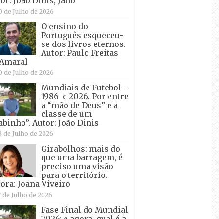
or: João Dinis, Jano
0 de Julho de 2026
O ensino do
Português esqueceu-
se dos livros eternos.
Autor: Paulo Freitas
 Amaral
0 de Julho de 2026
Mundiais de Futebol –
1986 e 2026. Por entre
a “mão de Deus” e a
classe de um
abinho”. Autor: João Dinis
8 de Julho de 2026
Girabolhos: mais do
que uma barragem, é
preciso uma visão
para o território.
ora: Joana Viveiro
7 de Julho de 2026
Fase Final do Mundial
2026: e agora, qual é a