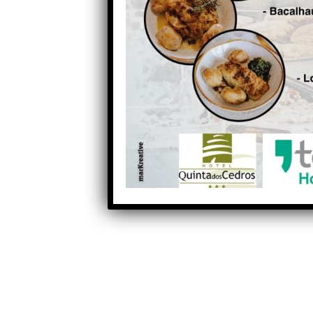
Bombeiros de Seia
receberam novo veículo de
combate a incêndios
florestais