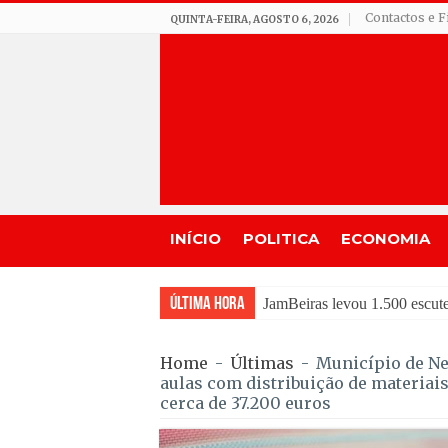
Contactos e F
QUINTA-FEIRA, AGOSTO 6, 2026
INÍCIO
POLITICA
ECONOMIA
Última Hora
Tradição do “Solteiros vs C
Home
-
Últimas
-
Município de Nel
aulas com distribuição de materiai
cerca de 37.200 euros