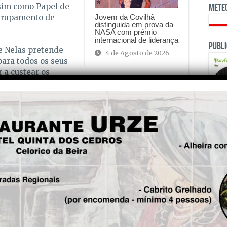
sim como Papel de
Mete
Agrupamento de
Jovem da Covilhã
distinguida em prova da
NASA com prémio
internacional de liderança
Publi
de Nelas pretende
4 de Agosto de 2026
ara todos os seus
 a custear os
ssociados ao início do ano lectivo. Esta
economia local, através da aposta das
oncelho, reforçando assim o elo entre a
onómico do seu território”, explica uma nota
teressados os serviços através de 232 949 911,
ivo@cm-nelas.pt
. “O Município de Nelas
ir no futuro educacional dos nossos jovens e
OPINI
 e acessível para todos, conclui.
is!
Fre
5
Seg.