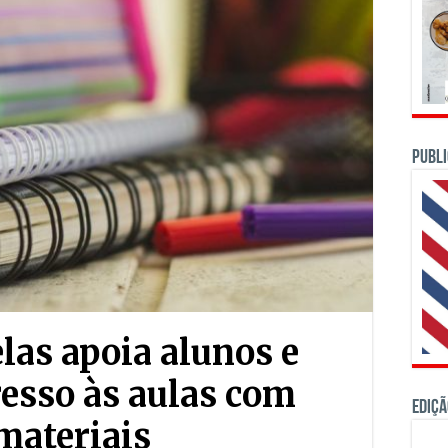
PUBLI
las apoia alunos e
resso às aulas com
Ediçã
materiais