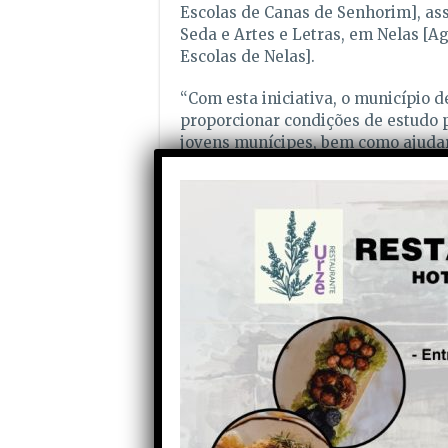
Escolas de Canas de Senhorim], as
Seda e Artes e Letras, em Nelas [
Escolas de Nelas].
“Com esta iniciativa, o município 
proporcionar condições de estudo p
jovens munícipes, bem como ajudar
encargos financeiros das famílias a
medida visa também impulsionar a 
compras escolares no comércio do C
comunidade educativa e o sector ec
da autarquia que solicita que os in
963 632 259 ou
geral.servicoeducat
compromete-se a continuar a invest
a promover uma educação equitativa
Partilhe com os seus amigos nas redes socia
Anterior