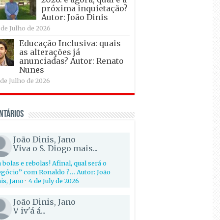
próxima inquietação?
Autor: João Dinis
 de Julho de 2026
Educação Inclusiva: quais
as alterações já
anunciadas? Autor: Renato
Nunes
 de Julho de 2026
ntários
João Dinis, Jano
Viva o S. Diogo mais...
 bolas e rebolas! Afinal, qual será o
gócio” com Ronaldo ?… Autor: João
is, Jano
·
4 de July de 2026
João Dinis, Jano
V iv'á á...