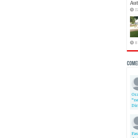
Aut
1
8
Come
Ora
“ne
Din
Fas