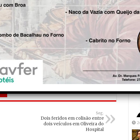
s entre as Partes, provenientes dos munícipes de
o dos serviços a que o Sistema respeita, deduzidos
ses serviços; ao montante assim apurado acrescerão
Fre
5
pelo Demandante, desde 1 de Janeiro de 2021 até à
r imputados à manutenção do Demandante no
Demandante, correspondente ao valor da sua
cfr. alínea C), sub b)).”
Joã
2
is!
Seg.
Dois feridos em colisão entre
2
dois veículos em Oliveira do
Hospital