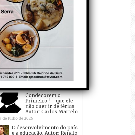
todo o mundo está a
crescer atrás de
Ronaldo. Autor: Paulo
itas do Amaral
 de Agosto de 2026
Falso crescimento…
Autor: Nuno Pereira
1 de Agosto de 2026
Tadei Pogacar vence o
“Tour” – A “Volta a
França em Bicicleta”
pela quinta vez! Autor:
o Dinis
7 de Julho de 2026
Condecorem o
Primeiro ! – que ele
não quer ir de férias!
Autor: Carlos Martelo
4 de Julho de 2026
O desenvolvimento do país
e a educação. Autor: Renato