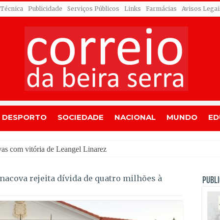
 Técnica
Publicidade
Serviços Públicos
Links
Farmácias
Avisos Legai
DESPORTO
SOCIEDADE
NACIONAL
MUNDO
ED
acova rejeita dívida de quatro milhões à
PUBLI