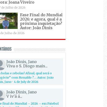
ora: Joana Viveiro
7 de Julho de 2026
Fase Final do Mundial
2026: e agora, qual é a
próxima inquietação?
Autor: João Dinis
 de Julho de 2026
ntários
João Dinis, Jano
Viva o S. Diogo mais...
 bolas e rebolas! Afinal, qual será o
gócio” com Ronaldo ?… Autor: João
is, Jano
·
4 de July de 2026
João Dinis, Jano
V iv'á á...
e final do Mundial – 2026 – em Futebol