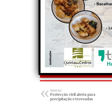
data do indispensável acerto de conta
Penacova, correspondentes à prestaçã
os custos associados à prestação des
estes outros:
c)
o montante dos custos suportados 
data antes referida, que possam se
Sistema;
d)
o montante que caiba receber ao 
participação no capital da Demandada (
Partilhe com os seus amigos nas redes socia
Anterior
Protecção civil alerta para
precipitação e trovoadas