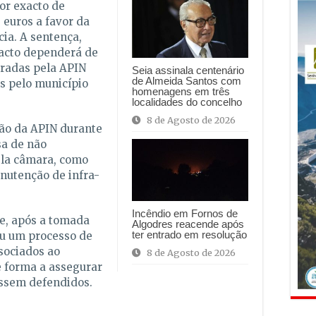
or exacto de
euros a favor da
ia. A sentença,
xacto dependerá de
eradas pela APIN
Seia assinala centenário
de Almeida Santos com
s pelo município
homenagens em três
localidades do concelho
8 de Agosto de 2026
ão da APIN durante
sa de não
ela câmara, como
nutenção de infra-
Incêndio em Fornos de
ue, após a tomada
Algodres reacende após
ter entrado em resolução
iou um processo de
sociados ao
8 de Agosto de 2026
 forma a assegurar
ossem defendidos.