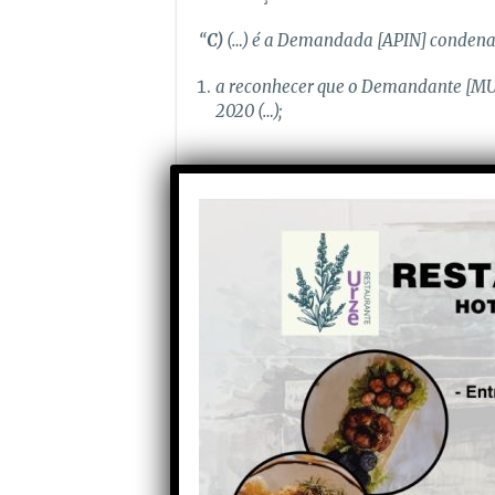
“
C)
(…) é a Demandada [APIN] conden
a reconhecer que o Demandante [MUN
2020 (…);
a compensar o Demandante no montan
valor da sua participação social no 
art.1021.º do Código Civil, com refer
que o Demandante deixou de ser acci
D)
E, nesse mesmo quadro, é o Dem
importância que resultar da diferença
a)
o montante da compensação fixad
anda Governance, Lda.” (€6.843.340 
b) e
o montante das receitas obtidas 