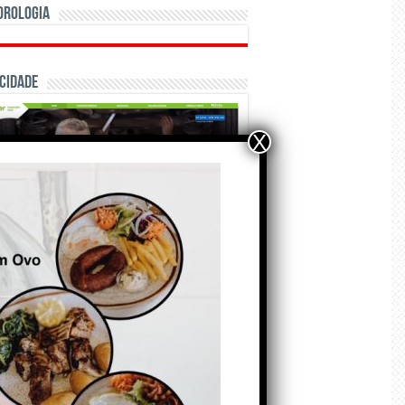
orologia
cidade
X
ÃO E CRÓNICAS
Matraquilhos… Autor:
Fernando Roldão
6 de Agosto de 2026
A marca Sporting em