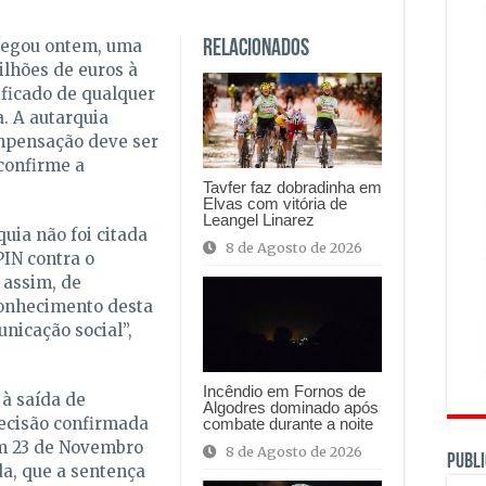
negou ontem, uma
Relacionados
ilhões de euros à
ificado de qualquer
. A autarquia
mpensação deve ser
 confirme a
Tavfer faz dobradinha em
Elvas com vitória de
Leangel Linarez
uia não foi citada
8 de Agosto de 2026
IN contra o
 assim, de
conhecimento desta
nicação social”,
Incêndio em Fornos de
à saída de
Algodres dominado após
ecisão confirmada
combate durante a noite
em 23 de Novembro
8 de Agosto de 2026
PUBLI
da, que a sentença