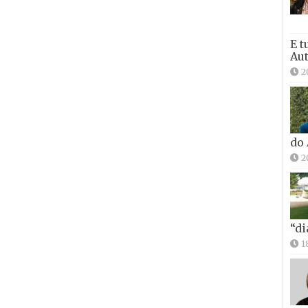
E t
Aut
2
do
2
“di
1