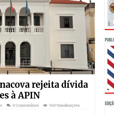
PUBLI
nacova rejeita dívida
es à APIN
Ediçã
as
0 Comentários
560 Visualizações