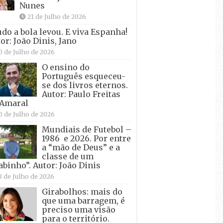
Nunes
21 de Julho de 2026
udo a bola levou. E viva Espanha!
or: João Dinis, Jano
0 de Julho de 2026
O ensino do
Português esqueceu-
se dos livros eternos.
Autor: Paulo Freitas
 Amaral
0 de Julho de 2026
Mundiais de Futebol –
1986 e 2026. Por entre
a “mão de Deus” e a
classe de um
abinho”. Autor: João Dinis
8 de Julho de 2026
Girabolhos: mais do
que uma barragem, é
preciso uma visão
para o território.