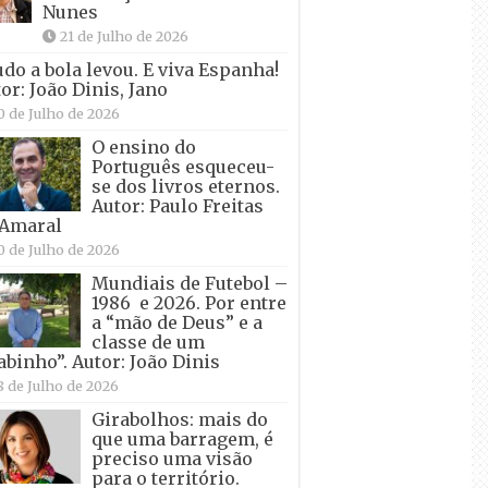
Nunes
21 de Julho de 2026
udo a bola levou. E viva Espanha!
or: João Dinis, Jano
0 de Julho de 2026
O ensino do
Português esqueceu-
se dos livros eternos.
Autor: Paulo Freitas
 Amaral
0 de Julho de 2026
Mundiais de Futebol –
1986 e 2026. Por entre
a “mão de Deus” e a
classe de um
abinho”. Autor: João Dinis
8 de Julho de 2026
Girabolhos: mais do
que uma barragem, é
preciso uma visão
para o território.