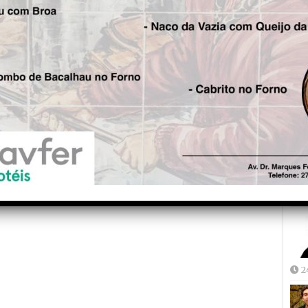
Fre
5
Joã
2
2