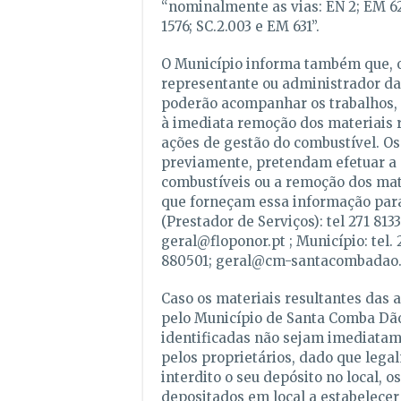
“nominalmente as vias: EN 2; EM 6
1576; SC.2.003 e EM 631”.
O Município informa também que, o
representante ou administrador da
poderão acompanhar os trabalhos,
à imediata remoção dos materiais 
ações de gestão do combustível. Os
previamente, pretendam efetuar a 
combustíveis ou a remoção dos mat
que forneçam essa informação par
(Prestador de Serviços): tel 271 8133
geral@floponor.pt
; Município: tel.
880501;
geral@cm-santacombadao.
Caso os materiais resultantes das
pelo Município de Santa Comba Dão
identificadas não sejam imediatam
pelos proprietários, dado que lega
interdito o seu depósito no local, 
depositados em local a estabelecer