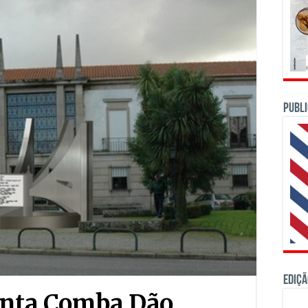
PUBLI
Ediçã
anta Comba Dão