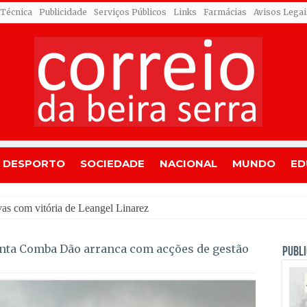
 Técnica
Publicidade
Serviços Públicos
Links
Farmácias
Avisos Legai
DESPORTO
SOCIEDADE
NACIONAL
MUNDO
ED
dr
nta Comba Dão arranca com acções de gestão
PUBLI