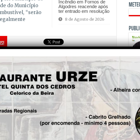
Incêndio em Fornos de
Mete
de do Município
Algodres reacende após
ter entrado em resolução
mbustível, “serão
legalmente
8 de Agosto de 2026
Publi
is!
Seg.
MAAVIM no Parlamento para
dar conta à comissão da
Agricultura e Mar das
dificuldades das vítimas dos
incêndios de 2017
OPINI