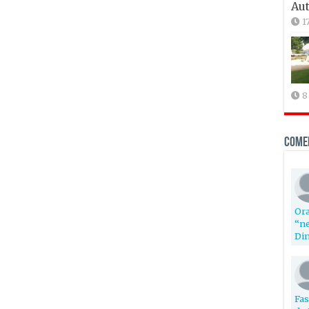
Aut
1
8
Come
Ora
“ne
Din
Fas