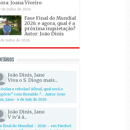
ora: Joana Viveiro
7 de Julho de 2026
Fase Final do Mundial
2026: e agora, qual é a
próxima inquietação?
Autor: João Dinis
 de Julho de 2026
ntários
João Dinis, Jano
Viva o S. Diogo mais...
 bolas e rebolas! Afinal, qual será o
gócio” com Ronaldo ?… Autor: João
is, Jano
·
4 de July de 2026
João Dinis, Jano
V iv'á á...
e final do Mundial – 2026 – em Futebol