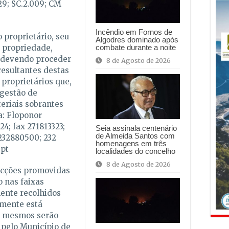
29; SC.2.009; CM
Incêndio em Fornos de
 proprietário, seu
Algodres dominado após
 propriedade,
combate durante a noite
 devendo proceder
8 de Agosto de 2026
resultantes destas
 proprietários que,
gestão de
eriais sobrantes
a: Floponor
24; fax 271813323;
Seia assinala centenário
de Almeida Santos com
 232880500; 232
homenagens em três
pt
localidades do concelho
8 de Agosto de 2026
 acções promovidas
 nas faixas
ente recolhidos
lmente está
os mesmos serão
 pelo Município de