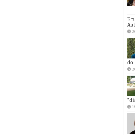
E t
Aut
2
do
2
“di
1