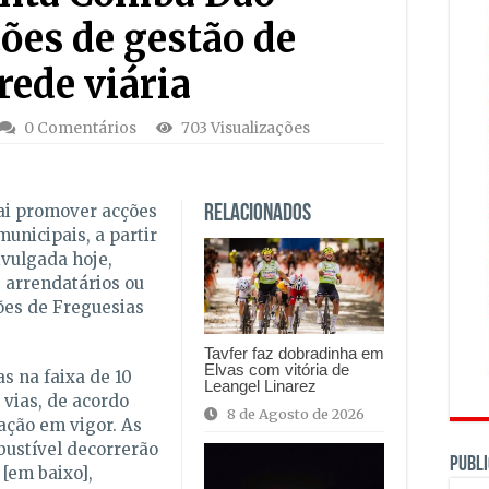
ões de gestão de
rede viária
0 Comentários
703 Visualizações
ai promover acções
Relacionados
unicipais, a partir
ivulgada hoje,
, arrendatários ou
ões de Freguesias
Tavfer faz dobradinha em
Elvas com vitória de
s na faixa de 10
Leangel Linarez
vias, de acordo
8 de Agosto de 2026
lação em vigor. As
bustível decorrerão
PUBLI
 [em baixo],