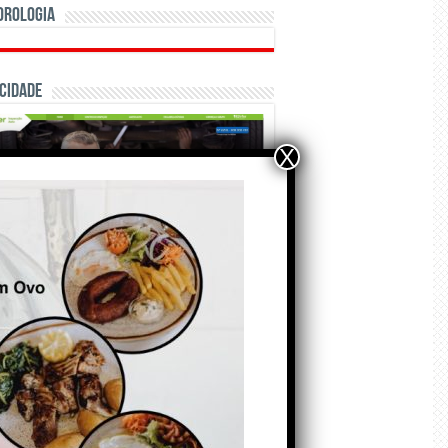
orologia
cidade
X
ÃO E CRÓNICAS
Matraquilhos… Autor:
Fernando Roldão
6 de Agosto de 2026
A marca Sporting em