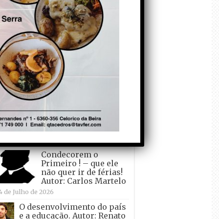
todo o mundo está a
crescer atrás de
Ronaldo. Autor: Paulo
itas do Amaral
 de Agosto de 2026
Falso crescimento…
Autor: Nuno Pereira
1 de Agosto de 2026
Tadei Pogacar vence o
“Tour” – A “Volta a
França em Bicicleta”
pela quinta vez! Autor:
o Dinis
7 de Julho de 2026
Condecorem o
Primeiro ! – que ele
não quer ir de férias!
Autor: Carlos Martelo
4 de Julho de 2026
O desenvolvimento do país
e a educação. Autor: Renato