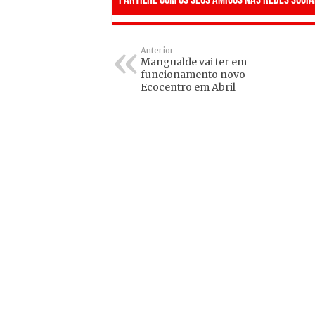
Partilhe com os seus amigos nas redes socia
Anterior
Mangualde vai ter em
funcionamento novo
Ecocentro em Abril