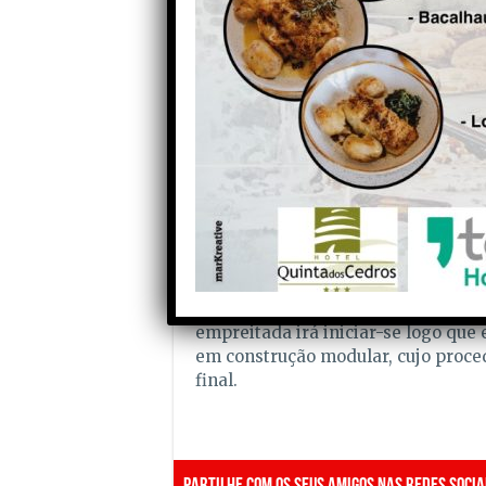
estudantes do ensino superior, refl
estudo, de mil euros cada, as quais
quadriénio autárquico.
O pacote de medidas visa proporci
reduzindo o impacto financeiro so
oportunidades no acesso ao ensino
Ao nível das infra-estruturas, alé
realizada no parque escolar, encon
através de concurso público interna
Secundária de Seia, no valor de 6,6
Com financiamento aprovado e um 
empreitada irá iniciar-se logo que 
em construção modular, cujo proce
final.