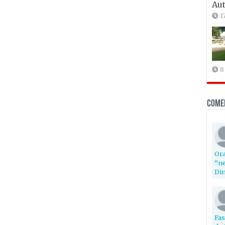
Aut
1
8
Come
Ora
“ne
Din
Fas