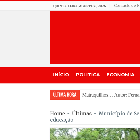
Contactos e F
QUINTA-FEIRA, AGOSTO 6, 2026
INÍCIO
POLITICA
ECONOMIA
Última Hora
APA esclarece regras e perm
Home
-
Últimas
-
Município de Se
educação