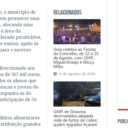
, o município de
Relacionados
o em promover uma
o, alocando uma
 à área da
erado prioritários,
e ensino, apoio às
Seia celebra as Festas
 para o sucesso
do Concelho, de 12 a 15
de Agosto, com GNR,
Miguel Araújo e Mizzy
Miles
direccionado aos
6 de Agosto de 2026
a de 747 mil euros,
dos os alunos que
ianças e jovens do
 enquanto as do
rticipação de 50
GNR de Gouveia
desmantelou alegada
ábitos alimentares
rede de furtos de cobre;
PUBLI
stribuição gratuita
quatro arguidos ficaram