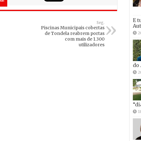
is!
E t
Seg.
Aut
Piscinas Municipais cobertas
2
de Tondela reabrem portas
com mais de 1.300
utilizadores
do
2
“di
1