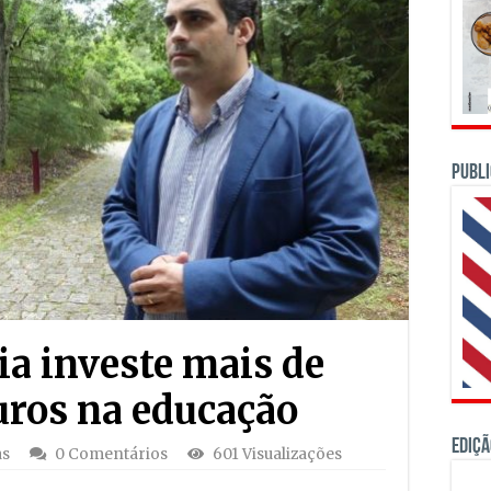
PUBLI
ia investe mais de
uros na educação
Ediçã
as
0 Comentários
601 Visualizações