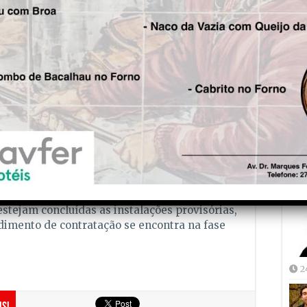
ectindo-se na atribuição de 50 bolsas de
 quintuplicaram (de 10 para 50) no actual
Fre
5
onar uma educação inclusiva e de qualidade,
bre as famílias e promovendo a igualdade de
.
m da manutenção corrente que tem vindo a ser
tra-se adjudicada, à empresa Manteivias,
cional, a obra de requalificação da Escola
57 milhões de euros.
Joã
prazo de execução de 22 meses, esta
2
estejam concluídas as instalações provisórias,
dimento de contratação se encontra na fase
2