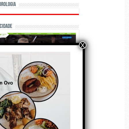
orologia
cidade
X
ÃO E CRÓNICAS
Matraquilhos… Autor:
Fernando Roldão
6 de Agosto de 2026
A marca Sporting em