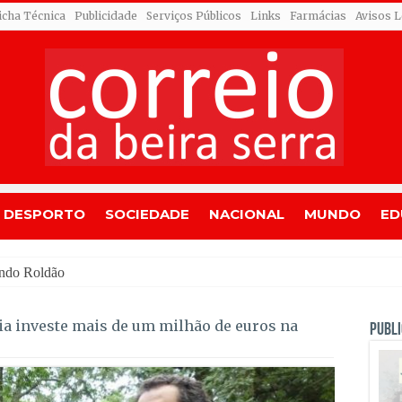
icha Técnica
Publicidade
Serviços Públicos
Links
Farmácias
Avisos L
DESPORTO
SOCIEDADE
NACIONAL
MUNDO
ED
ia investe mais de um milhão de euros na
PUBLI