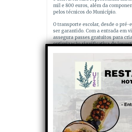
mil e 800 euros, além da compone
pelos técnicos do Município.
O transporte escolar, desde o pré-e
ser garantido. Com a entrada em vi
assegura passes gratuitos para cri
optimização significativa do inve
comparticipação por parte do Munic
carreiras públicas, tendo este ano 
crianças do pré-escolar e do 1.º c
não é possível o Serviço Público de
assegura o transporte através de c
mil euros.
Por sua vez, a autarquia conta desp
Este apoio é para todos os estudan
de 20 euros por aluno para viagens
concelho.
Entre os apoios constam, ainda, a a