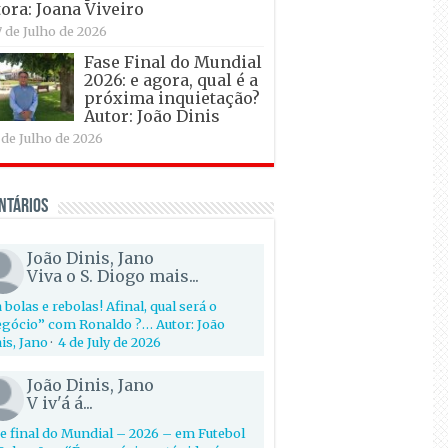
ora: Joana Viveiro
7 de Julho de 2026
Fase Final do Mundial
2026: e agora, qual é a
próxima inquietação?
Autor: João Dinis
 de Julho de 2026
ntários
João Dinis, Jano
Viva o S. Diogo mais...
 bolas e rebolas! Afinal, qual será o
gócio” com Ronaldo ?… Autor: João
is, Jano
·
4 de July de 2026
João Dinis, Jano
V iv'á á...
e final do Mundial – 2026 – em Futebol