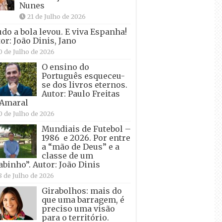
Nunes
21 de Julho de 2026
udo a bola levou. E viva Espanha!
or: João Dinis, Jano
0 de Julho de 2026
O ensino do
Português esqueceu-
se dos livros eternos.
Autor: Paulo Freitas
 Amaral
0 de Julho de 2026
Mundiais de Futebol –
1986 e 2026. Por entre
a “mão de Deus” e a
classe de um
abinho”. Autor: João Dinis
8 de Julho de 2026
Girabolhos: mais do
que uma barragem, é
preciso uma visão
para o território.