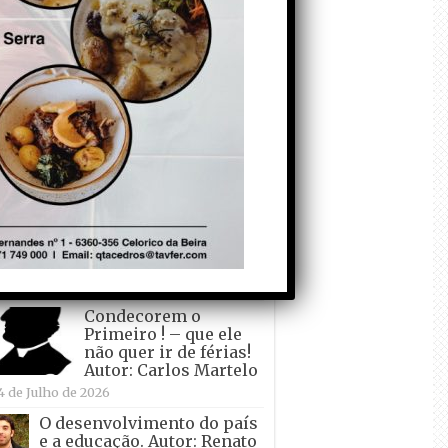
todo o mundo está a
crescer atrás de
Ronaldo. Autor: Paulo
itas do Amaral
 de Agosto de 2026
Falso crescimento…
Autor: Nuno Pereira
1 de Agosto de 2026
Tadei Pogacar vence o
“Tour” – A “Volta a
França em Bicicleta”
pela quinta vez! Autor:
o Dinis
7 de Julho de 2026
Condecorem o
Primeiro ! – que ele
não quer ir de férias!
Autor: Carlos Martelo
4 de Julho de 2026
O desenvolvimento do país
e a educação. Autor: Renato