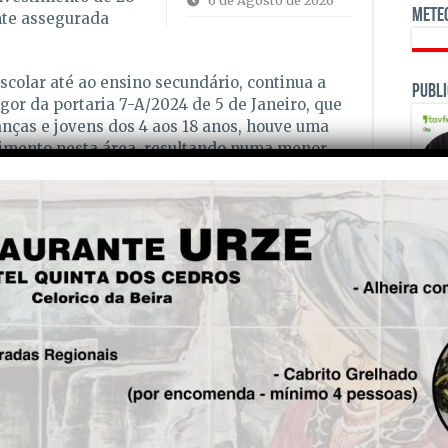
6 de Agosto de 2026
Mete
nte assegurada
scolar até ao ensino secundário, continua a
Publi
gor da portaria 7-A/2024 de 5 de Janeiro, que
anças e jovens dos 4 aos 18 anos, houve uma
stimento nesta área, resultando numa menor
ípio. A maioria dos estudantes utiliza as
sido implementados dois novos circuitos. As
iclo viajam acompanhadas com vigilante e onde
 Transporte de Passageiros, a autarquia
ircuitos especiais, num investimento de 136
OPINI
ender 46 mil e 250 euros nas visitas de estudo.
tes do ensino público e preconiza uma verba
 fora do concelho e 5€ para viagens dentro do
tribuição de Bolsas de Estudo para os