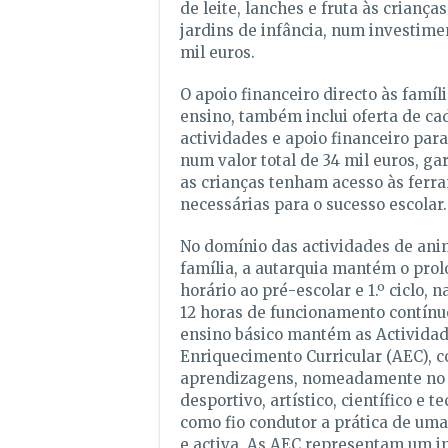
de leite, lanches e fruta às crianças 
jardins de infância, num investime
mil euros.
O apoio financeiro directo às família
ensino, também inclui oferta de ca
actividades e apoio financeiro para
num valor total de 34 mil euros, ga
as crianças tenham acesso às ferr
necessárias para o sucesso escolar.
No domínio das actividades de ani
família, a autarquia mantém o pro
horário ao pré-escolar e 1.º ciclo, 
12 horas de funcionamento contínuo
ensino básico mantém as Actividad
Enriquecimento Curricular (AEC), 
aprendizagens, nomeadamente no
desportivo, artístico, científico e t
como fio condutor a prática de uma
e activa. As AEC representam um i