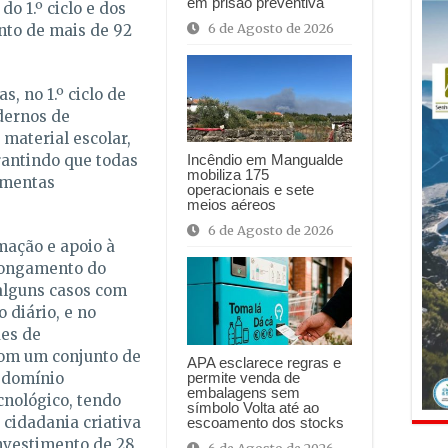
em prisão preventiva
do 1.º ciclo e dos
6 de Agosto de 2026
nto de mais de 92
s, no 1.º ciclo de
dernos de
 material escolar,
rantindo que todas
Incêndio em Mangualde
mobiliza 175
amentas
operacionais e sete
meios aéreos
6 de Agosto de 2026
mação e apoio à
longamento do
nalguns casos com
 diário, e no
es de
com um conjunto de
APA esclarece regras e
 domínio
permite venda de
embalagens sem
ecnológico, tendo
símbolo Volta até ao
 cidadania criativa
escoamento dos stocks
nvestimento de 28