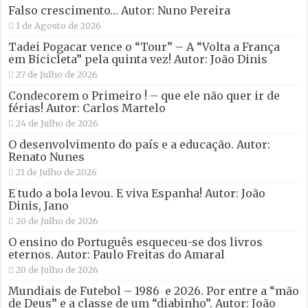
Falso crescimento… Autor: Nuno Pereira
1 de Agosto de 2026
Tadei Pogacar vence o “Tour” – A “Volta a França
em Bicicleta” pela quinta vez! Autor: João Dinis
27 de Julho de 2026
Condecorem o Primeiro ! – que ele não quer ir de
férias! Autor: Carlos Martelo
24 de Julho de 2026
O desenvolvimento do país e a educação. Autor:
Renato Nunes
21 de Julho de 2026
E tudo a bola levou. E viva Espanha! Autor: João
Dinis, Jano
20 de Julho de 2026
O ensino do Português esqueceu-se dos livros
eternos. Autor: Paulo Freitas do Amaral
20 de Julho de 2026
Mundiais de Futebol – 1986 e 2026. Por entre a “mão
de Deus” e a classe de um “diabinho”. Autor: João