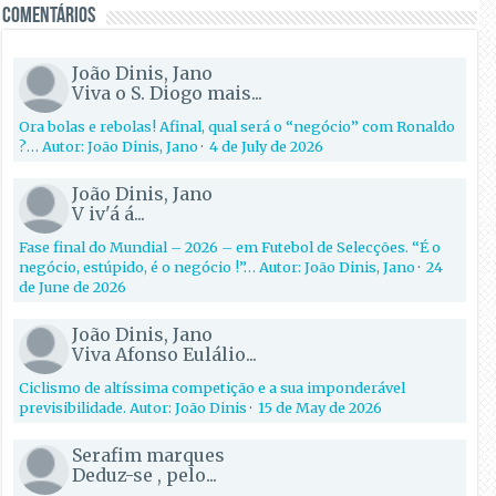
Comentários
João Dinis, Jano
Viva o S. Diogo mais...
Ora bolas e rebolas! Afinal, qual será o “negócio” com Ronaldo
?… Autor: João Dinis, Jano
·
4 de July de 2026
João Dinis, Jano
V iv'á á...
Fase final do Mundial – 2026 – em Futebol de Selecções. “É o
negócio, estúpido, é o negócio !”… Autor: João Dinis, Jano
·
24
de June de 2026
João Dinis, Jano
Viva Afonso Eulálio...
Ciclismo de altíssima competição e a sua imponderável
previsibilidade. Autor: João Dinis
·
15 de May de 2026
Serafim marques
Deduz-se , pelo...