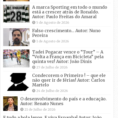
A marca Sporting em todo o mundo
está a crescer atrás de Ronaldo.
Autor: Paulo Freitas do Amaral
5 de Agosto de 2026
Falso crescimento… Autor: Nuno
Pereira
1 de Agosto de 2026
Tadei Pogacar vence o “Tour” – A
“Volta a França em Bicicleta” pela
quinta vez! Autor: João Dinis
27 de Julho de 2026
Condecorem o Primeiro ! – que ele
não quer ir de férias! Autor: Carlos
Martelo
24 de Julho de 2026
O desenvolvimento do país e a educação.
Autor: Renato Nunes
21 de Julho de 2026
E tudo a bola levou. E viva Espanha! Autor: João