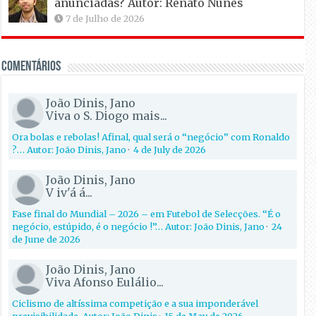
anunciadas? Autor: Renato Nunes
7 de Julho de 2026
Comentários
João Dinis, Jano
Viva o S. Diogo mais...
Ora bolas e rebolas! Afinal, qual será o “negócio” com Ronaldo
?… Autor: João Dinis, Jano
·
4 de July de 2026
João Dinis, Jano
V iv'á á...
Fase final do Mundial – 2026 – em Futebol de Selecções. “É o
negócio, estúpido, é o negócio !”… Autor: João Dinis, Jano
·
24
de June de 2026
João Dinis, Jano
Viva Afonso Eulálio...
Ciclismo de altíssima competição e a sua imponderável
previsibilidade. Autor: João Dinis
·
15 de May de 2026