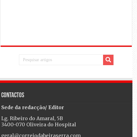
Contactos
Sede da redacção/ Editor
Lg. Ribeiro do Amaral, 5B
3400-070 Oliveira do Hospital
geral@correiodabeiraserra.com