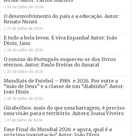
férias! Autor: Carlos Martelo
24 de Julho de 2026
O desenvolvimento do país e a educação. Autor:
Renato Nunes
21 de Julho de 2026
E tudo a bola levou. E viva Espanha! Autor: João
Dinis, Jano
20 de Julho de 2026
O ensino do Português esqueceu-se dos livros
eternos. Autor: Paulo Freitas do Amaral
20 de Julho de 2026
Mundiais de Futebol – 1986 e 2026. Por entre a
“mão de Deus” e a classe de um “diabinho”. Autor:
João Dinis
18 de Julho de 2026
Girabolhos: mais do que uma barragem, é preciso
uma visão para o território. Autora: Joana Viveiro
17 de Julho de 2026
Fase Final do Mundial 2026: e agora, qual é a
próxima inquietação? Autor: João Dinis