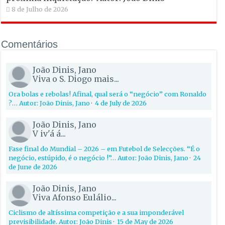
8 de Julho de 2026
Comentários
João Dinis, Jano
Viva o S. Diogo mais...
Ora bolas e rebolas! Afinal, qual será o “negócio” com Ronaldo
?… Autor: João Dinis, Jano
·
4 de July de 2026
João Dinis, Jano
V iv'á á...
Fase final do Mundial – 2026 – em Futebol de Selecções. “É o
negócio, estúpido, é o negócio !”… Autor: João Dinis, Jano
·
24
de June de 2026
João Dinis, Jano
Viva Afonso Eulálio...
Ciclismo de altíssima competição e a sua imponderável
previsibilidade. Autor: João Dinis
·
15 de May de 2026