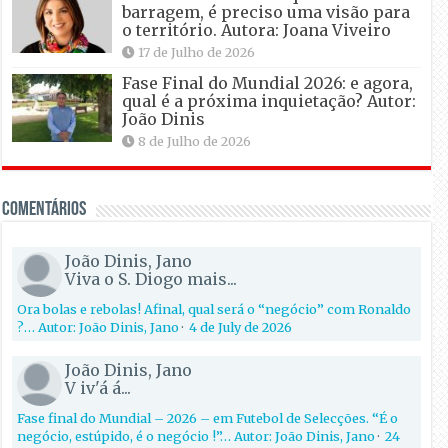
barragem, é preciso uma visão para
o território. Autora: Joana Viveiro
17 de Julho de 2026
Fase Final do Mundial 2026: e agora,
qual é a próxima inquietação? Autor:
João Dinis
8 de Julho de 2026
Comentários
João Dinis, Jano
Viva o S. Diogo mais...
Ora bolas e rebolas! Afinal, qual será o “negócio” com Ronaldo
?… Autor: João Dinis, Jano
·
4 de July de 2026
João Dinis, Jano
V iv'á á...
Fase final do Mundial – 2026 – em Futebol de Selecções. “É o
negócio, estúpido, é o negócio !”… Autor: João Dinis, Jano
·
24