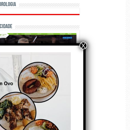
orologia
cidade
X
ÃO E CRÓNICAS
Matraquilhos… Autor:
Fernando Roldão
6 de Agosto de 2026
A marca Sporting em