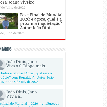
ora: Joana Viveiro
7 de Julho de 2026
Fase Final do Mundial
2026: e agora, qual é a
próxima inquietação?
Autor: João Dinis
 de Julho de 2026
ntários
João Dinis, Jano
Viva o S. Diogo mais...
 bolas e rebolas! Afinal, qual será o
gócio” com Ronaldo ?… Autor: João
is, Jano
·
4 de July de 2026
João Dinis, Jano
V iv'á á...
e final do Mundial – 2026 – em Futebol