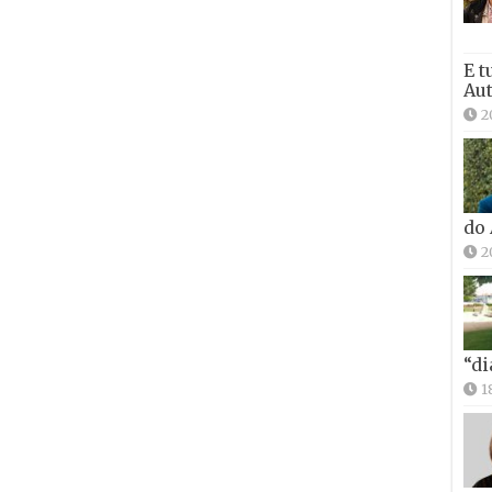
E t
Aut
2
do
2
“di
1