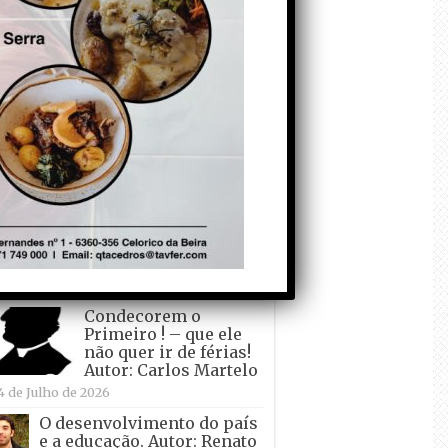
todo o mundo está a
crescer atrás de
Ronaldo. Autor: Paulo
itas do Amaral
 de Agosto de 2026
Falso crescimento…
Autor: Nuno Pereira
1 de Agosto de 2026
Tadei Pogacar vence o
“Tour” – A “Volta a
França em Bicicleta”
pela quinta vez! Autor:
o Dinis
7 de Julho de 2026
Condecorem o
Primeiro ! – que ele
não quer ir de férias!
Autor: Carlos Martelo
4 de Julho de 2026
O desenvolvimento do país
e a educação. Autor: Renato