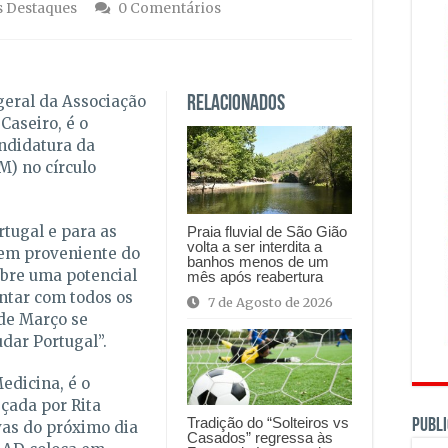
s Destaques
0 Comentários
geral da Associação
Relacionados
Caseiro, é o
ndidatura da
M) no círculo
tugal e para as
Praia fluvial de São Gião
volta a ser interdita a
ovem proveniente do
banhos menos de um
obre uma potencial
mês após reabertura
ontar com todos os
7 de Agosto de 2026
 de Março se
dar Portugal”.
edicina, é o
çada por Rita
Tradição do “Solteiros vs
PUBLI
ivas do próximo dia
Casados” regressa às