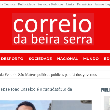
cha Técnica
Publicidade
Serviços Públicos
Links
Farmácias
Avisos Le
DESPORTO
SOCIEDADE
NACIONAL
MUNDO
ED
rense João Caseiro é o mandatário da
PUBLI