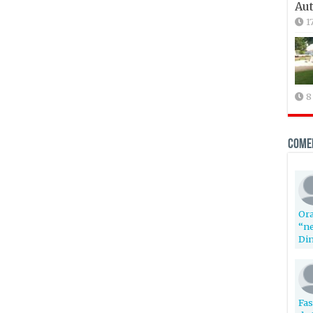
Aut
1
8
Come
Ora
“ne
Din
Fas