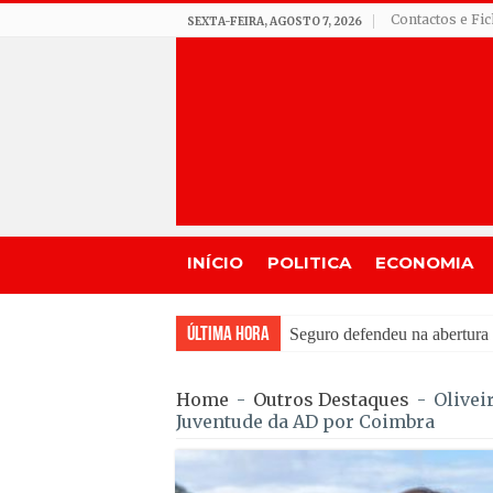
Contactos e Fi
SEXTA-FEIRA, AGOSTO 7, 2026
INÍCIO
POLITICA
ECONOMIA
Última Hora
Feira Moçárabe faz recuar
Home
-
Outros Destaques
-
Olivei
Juventude da AD por Coimbra