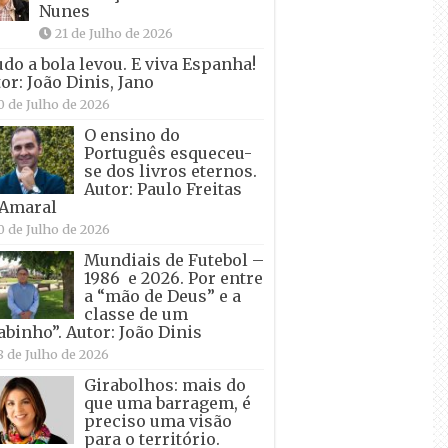
Nunes
21 de Julho de 2026
udo a bola levou. E viva Espanha!
or: João Dinis, Jano
0 de Julho de 2026
O ensino do
Português esqueceu-
se dos livros eternos.
Autor: Paulo Freitas
 Amaral
0 de Julho de 2026
Mundiais de Futebol –
1986 e 2026. Por entre
a “mão de Deus” e a
classe de um
abinho”. Autor: João Dinis
8 de Julho de 2026
Girabolhos: mais do
que uma barragem, é
preciso uma visão
para o território.