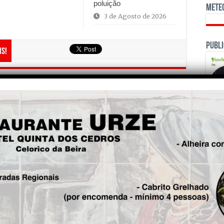
poluição
Mete
3 de Agosto de 2026
Publi
is!
Seg.
Grupo Tavfer lança vinho do
Dão dedicado a Celorico da
Beira
OPINI