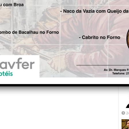
Fre
5
Joã
2
2