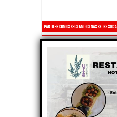
Partilhe com os seus amigos nas redes socia
Anterior
“[A Feira do Queijo]… é muito
importante para a economia
local e é o maior
acontecimento do concelho”