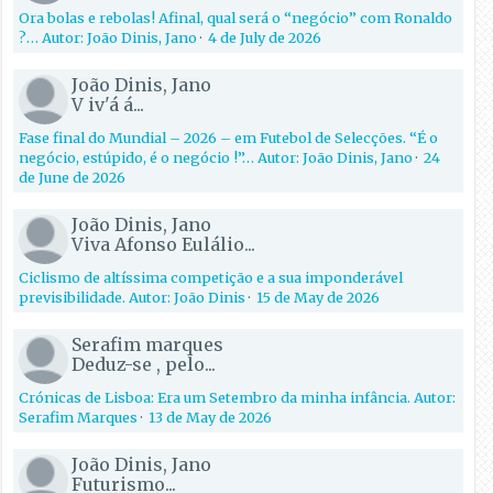
Ora bolas e rebolas! Afinal, qual será o “negócio” com Ronaldo
?… Autor: João Dinis, Jano
·
4 de July de 2026
João Dinis, Jano
V iv'á á...
Fase final do Mundial – 2026 – em Futebol de Selecções. “É o
negócio, estúpido, é o negócio !”… Autor: João Dinis, Jano
·
24
de June de 2026
João Dinis, Jano
Viva Afonso Eulálio...
Ciclismo de altíssima competição e a sua imponderável
previsibilidade. Autor: João Dinis
·
15 de May de 2026
Serafim marques
Deduz-se , pelo...
Crónicas de Lisboa: Era um Setembro da minha infância. Autor:
Serafim Marques
·
13 de May de 2026
João Dinis, Jano
Futurismo...