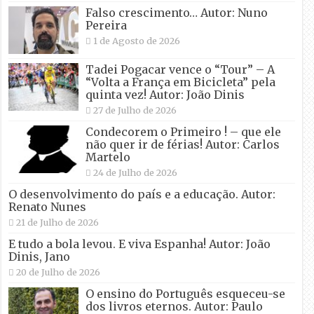
Falso crescimento… Autor: Nuno
Pereira
1 de Agosto de 2026
Tadei Pogacar vence o “Tour” – A
“Volta a França em Bicicleta” pela
quinta vez! Autor: João Dinis
27 de Julho de 2026
Condecorem o Primeiro ! – que ele
não quer ir de férias! Autor: Carlos
Martelo
24 de Julho de 2026
O desenvolvimento do país e a educação. Autor:
Renato Nunes
21 de Julho de 2026
E tudo a bola levou. E viva Espanha! Autor: João
Dinis, Jano
20 de Julho de 2026
O ensino do Português esqueceu-se
dos livros eternos. Autor: Paulo