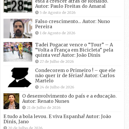
está a crescer atrás de Ronaldo.
Autor: Paulo Freitas do Amaral
5 de Agosto de 2026
Falso crescimento… Autor: Nuno
Pereira
1 de Agosto de 2026
Tadei Pogacar vence o “Tour” – A
“Volta a França em Bicicleta” pela
quinta vez! Autor: João Dinis
27 de Julho de 2026
Condecorem o Primeiro ! – que ele
não quer ir de férias! Autor: Carlos
Martelo
24 de Julho de 2026
O desenvolvimento do país e a educação.
Autor: Renato Nunes
21 de Julho de 2026
E tudo a bola levou. E viva Espanha! Autor: João
Dinis, Jano
20 de Julho de 2026