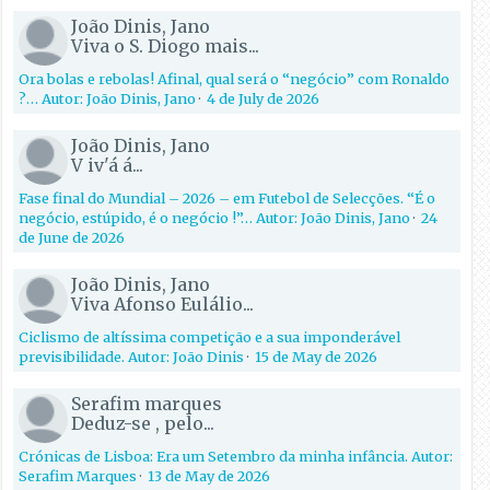
João Dinis, Jano
Viva o S. Diogo mais...
Ora bolas e rebolas! Afinal, qual será o “negócio” com Ronaldo
?… Autor: João Dinis, Jano
·
4 de July de 2026
João Dinis, Jano
V iv'á á...
Fase final do Mundial – 2026 – em Futebol de Selecções. “É o
negócio, estúpido, é o negócio !”… Autor: João Dinis, Jano
·
24
de June de 2026
João Dinis, Jano
Viva Afonso Eulálio...
Ciclismo de altíssima competição e a sua imponderável
previsibilidade. Autor: João Dinis
·
15 de May de 2026
Serafim marques
Deduz-se , pelo...
Crónicas de Lisboa: Era um Setembro da minha infância. Autor:
Serafim Marques
·
13 de May de 2026