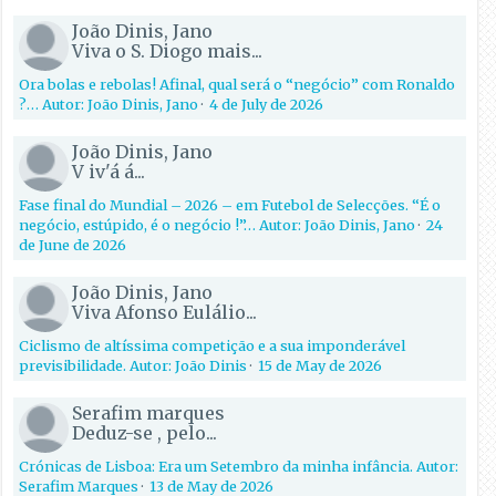
João Dinis, Jano
Viva o S. Diogo mais...
Ora bolas e rebolas! Afinal, qual será o “negócio” com Ronaldo
?… Autor: João Dinis, Jano
·
4 de July de 2026
João Dinis, Jano
V iv'á á...
Fase final do Mundial – 2026 – em Futebol de Selecções. “É o
negócio, estúpido, é o negócio !”… Autor: João Dinis, Jano
·
24
de June de 2026
João Dinis, Jano
Viva Afonso Eulálio...
Ciclismo de altíssima competição e a sua imponderável
previsibilidade. Autor: João Dinis
·
15 de May de 2026
Serafim marques
Deduz-se , pelo...
Crónicas de Lisboa: Era um Setembro da minha infância. Autor:
Serafim Marques
·
13 de May de 2026