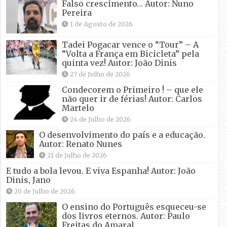
Falso crescimento… Autor: Nuno
Pereira
1 de Agosto de 2026
Tadei Pogacar vence o “Tour” – A
“Volta a França em Bicicleta” pela
quinta vez! Autor: João Dinis
27 de Julho de 2026
Condecorem o Primeiro ! – que ele
não quer ir de férias! Autor: Carlos
Martelo
24 de Julho de 2026
O desenvolvimento do país e a educação.
Autor: Renato Nunes
21 de Julho de 2026
E tudo a bola levou. E viva Espanha! Autor: João
Dinis, Jano
20 de Julho de 2026
O ensino do Português esqueceu-se
dos livros eternos. Autor: Paulo
Freitas do Amaral