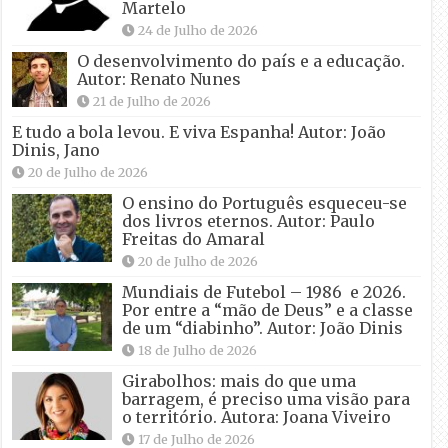
Martelo
24 de Julho de 2026
O desenvolvimento do país e a educação.
Autor: Renato Nunes
21 de Julho de 2026
E tudo a bola levou. E viva Espanha! Autor: João
Dinis, Jano
20 de Julho de 2026
O ensino do Português esqueceu-se
dos livros eternos. Autor: Paulo
Freitas do Amaral
20 de Julho de 2026
Mundiais de Futebol – 1986 e 2026.
Por entre a “mão de Deus” e a classe
de um “diabinho”. Autor: João Dinis
18 de Julho de 2026
Girabolhos: mais do que uma
barragem, é preciso uma visão para
o território. Autora: Joana Viveiro
17 de Julho de 2026