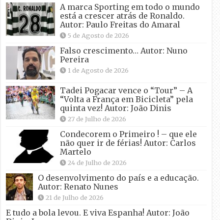
A marca Sporting em todo o mundo
está a crescer atrás de Ronaldo.
Autor: Paulo Freitas do Amaral
5 de Agosto de 2026
Falso crescimento… Autor: Nuno
Pereira
1 de Agosto de 2026
Tadei Pogacar vence o “Tour” – A
“Volta a França em Bicicleta” pela
quinta vez! Autor: João Dinis
27 de Julho de 2026
Condecorem o Primeiro ! – que ele
não quer ir de férias! Autor: Carlos
Martelo
24 de Julho de 2026
O desenvolvimento do país e a educação.
Autor: Renato Nunes
21 de Julho de 2026
E tudo a bola levou. E viva Espanha! Autor: João