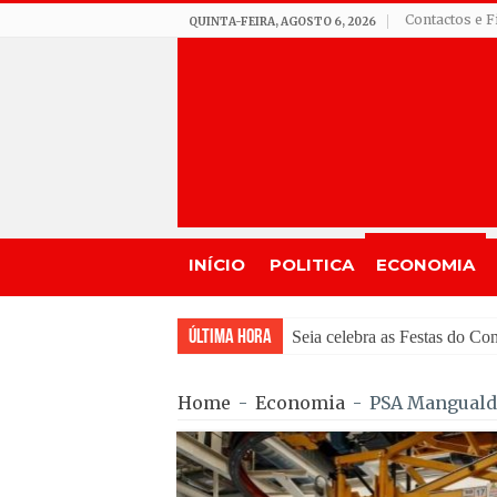
Contactos e F
QUINTA-FEIRA, AGOSTO 6, 2026
INÍCIO
POLITICA
ECONOMIA
Última Hora
GNR de Gouveia desmantel
Home
-
Economia
-
PSA Mangualde