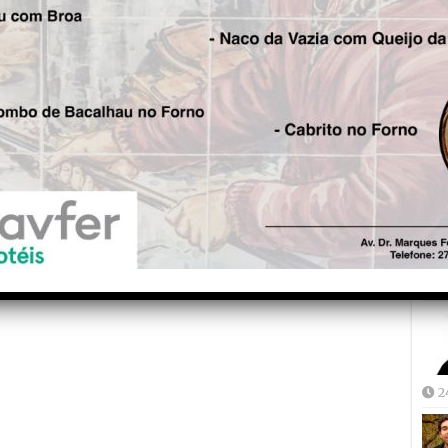
Fre
5
Joã
2
2