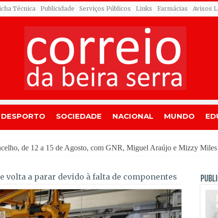
icha Técnica
Publicidade
Serviços Públicos
Links
Farmácias
Avisos L
DESPORTO
SOCIEDADE
NACIONAL
MUNDO
ED
ou
 volta a parar devido à falta de componentes
PUBLI