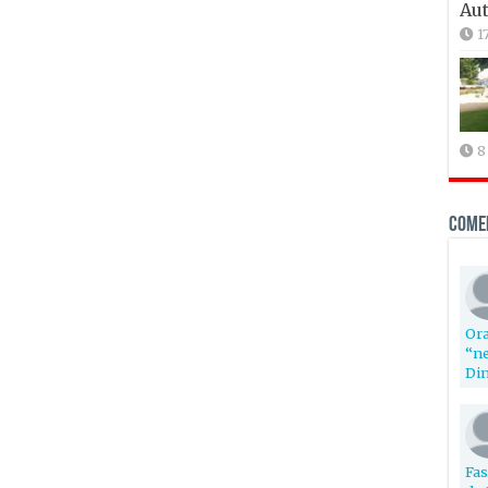
Aut
1
8
Come
Ora
“ne
Din
Fas