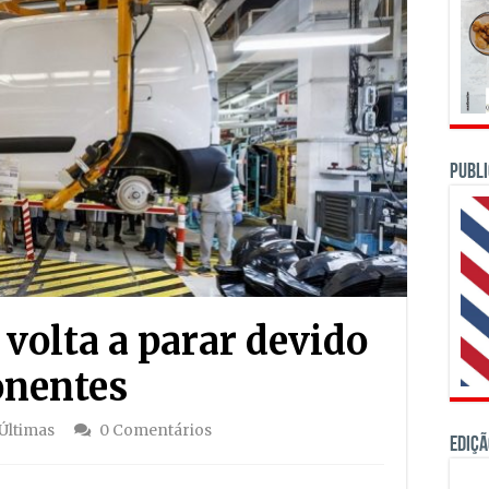
PUBLI
olta a parar devido
onentes
Últimas
0 Comentários
Ediçã