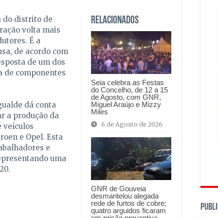
do distrito de
Relacionados
oração volta mais
utores. É a
sa, de acordo com
esposta de um dos
ta de componentes
Seia celebra as Festas
do Concelho, de 12 a 15
de Agosto, com GNR,
Miguel Araújo e Mizzy
gualde dá conta
Miles
ar a produção da
6 de Agosto de 2026
e veículos
roen e Opel. Esta
abalhadores e
 representando uma
20.
GNR de Gouveia
desmantelou alegada
rede de furtos de cobre;
PUBLI
quatro arguidos ficaram
em prisão preventiva