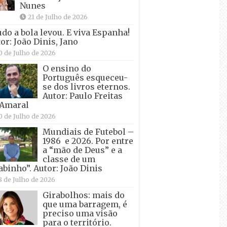
Nunes
21 de Julho de 2026
udo a bola levou. E viva Espanha!
or: João Dinis, Jano
0 de Julho de 2026
O ensino do
Português esqueceu-
se dos livros eternos.
Autor: Paulo Freitas
 Amaral
0 de Julho de 2026
Mundiais de Futebol –
1986 e 2026. Por entre
a “mão de Deus” e a
classe de um
abinho”. Autor: João Dinis
8 de Julho de 2026
Girabolhos: mais do
que uma barragem, é
preciso uma visão
para o território.