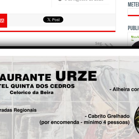
Mete
is!
Publi
Seg.
Nelas Cup acolhe cerca de
400 jovens futebolistas
OPINI