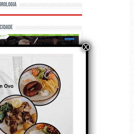
orologia
cidade
X
ÃO E CRÓNICAS
Matraquilhos… Autor:
Fernando Roldão
6 de Agosto de 2026
A marca Sporting em