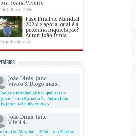
ora: Joana Viveiro
7 de Julho de 2026
Fase Final do Mundial
2026: e agora, qual é a
próxima inquietação?
Autor: João Dinis
 de Julho de 2026
ntários
João Dinis, Jano
Viva o S. Diogo mais...
 bolas e rebolas! Afinal, qual será o
gócio” com Ronaldo ?… Autor: João
is, Jano
·
4 de July de 2026
João Dinis, Jano
V iv'á á...
e final do Mundial – 2026 – em Futebol