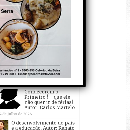
todo o mundo está a
crescer atrás de
Ronaldo. Autor: Paulo
itas do Amaral
 de Agosto de 2026
Falso crescimento…
Autor: Nuno Pereira
1 de Agosto de 2026
Tadei Pogacar vence o
“Tour” – A “Volta a
França em Bicicleta”
pela quinta vez! Autor:
o Dinis
7 de Julho de 2026
Condecorem o
Primeiro ! – que ele
não quer ir de férias!
Autor: Carlos Martelo
4 de Julho de 2026
O desenvolvimento do país
e a educação. Autor: Renato