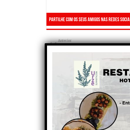
Partilhe com os seus amigos nas redes socia
Anterior
Dois anos depois, tradições
pascais na região da Serra da
Estrela saem à rua