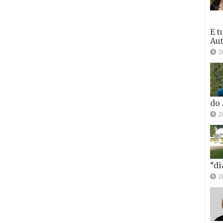
E t
Aut
2
do
2
“di
1