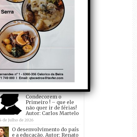
todo o mundo está a
crescer atrás de
Ronaldo. Autor: Paulo
itas do Amaral
 de Agosto de 2026
Falso crescimento…
Autor: Nuno Pereira
1 de Agosto de 2026
Tadei Pogacar vence o
“Tour” – A “Volta a
França em Bicicleta”
pela quinta vez! Autor:
o Dinis
7 de Julho de 2026
Condecorem o
Primeiro ! – que ele
não quer ir de férias!
Autor: Carlos Martelo
4 de Julho de 2026
O desenvolvimento do país
e a educação. Autor: Renato