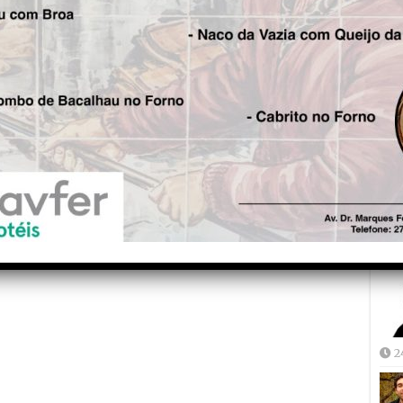
Fre
5
Joã
2
2