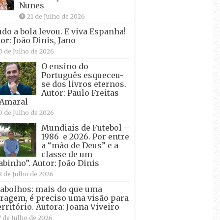
Nunes
21 de Julho de 2026
udo a bola levou. E viva Espanha!
or: João Dinis, Jano
0 de Julho de 2026
O ensino do
Português esqueceu-
se dos livros eternos.
Autor: Paulo Freitas
 Amaral
0 de Julho de 2026
Mundiais de Futebol –
1986 e 2026. Por entre
a “mão de Deus” e a
classe de um
abinho”. Autor: João Dinis
8 de Julho de 2026
abolhos: mais do que uma
ragem, é preciso uma visão para
erritório. Autora: Joana Viveiro
7 de Julho de 2026