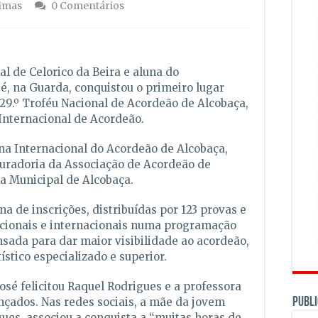
timas
0 Comentários
al de Celorico da Beira e aluna do
é, na Guarda, conquistou o primeiro lugar
o 29.º Troféu Nacional de Acordeão de Alcobaça,
 Internacional de Acordeão.
a Internacional do Acordeão de Alcobaça,
curadoria da Associação de Acordeão de
a Municipal de Alcobaça.
a de inscrições, distribuídas por 123 provas e
acionais e internacionais numa programação
nsada para dar maior visibilidade ao acordeão,
stico especializado e superior.
osé felicitou Raquel Rodrigues e a professora
PUBLI
ançados. Nas redes sociais, a mãe da jovem
ues, associou a conquista a “muitas horas de