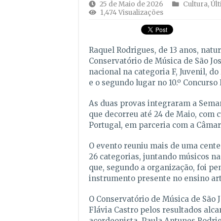
25 de Maio de 2026
Cultura
,
Úl
1,474 Visualizações
Raquel Rodrigues, de 13 anos, natur
Conservatório de Música de São Jos
nacional na categoria F, Juvenil, d
e o segundo lugar no 10.º Concurso
As duas provas integraram a Seman
que decorreu até 24 de Maio, com 
Portugal, em parceria com a Câmar
O evento reuniu mais de uma centen
26 categorias, juntando músicos n
que, segundo a organização, foi pe
instrumento presente no ensino artí
O Conservatório de Música de São J
Flávia Castro pelos resultados alc
acordeonista, Paula Antunes Rodrig