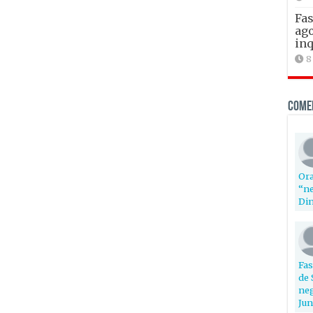
Fas
ago
inq
8
Come
Ora
“ne
Din
Fas
de 
neg
Jun