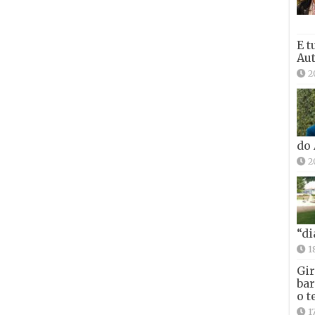
E t
Aut
2
do
2
“di
1
Gir
bar
o t
1