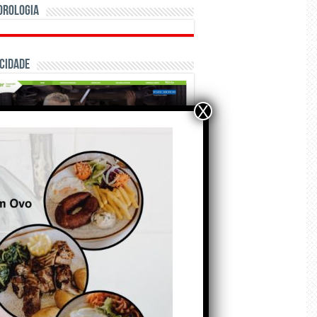
orologia
cidade
X
ÃO E CRÓNICAS
Matraquilhos… Autor:
Fernando Roldão
6 de Agosto de 2026
A marca Sporting em