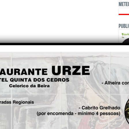
Mete
Publi
OPINI