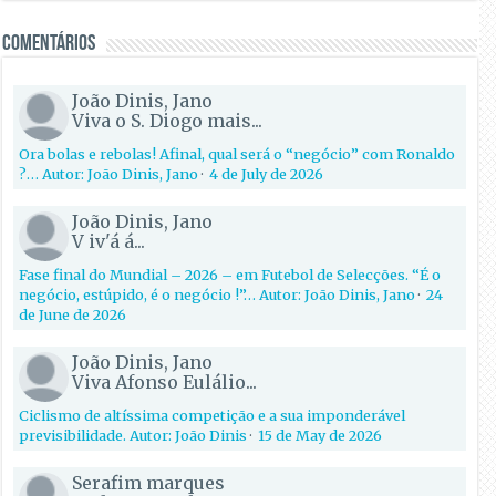
Comentários
João Dinis, Jano
Viva o S. Diogo mais...
Ora bolas e rebolas! Afinal, qual será o “negócio” com Ronaldo
?… Autor: João Dinis, Jano
·
4 de July de 2026
João Dinis, Jano
V iv'á á...
Fase final do Mundial – 2026 – em Futebol de Selecções. “É o
negócio, estúpido, é o negócio !”… Autor: João Dinis, Jano
·
24
de June de 2026
João Dinis, Jano
Viva Afonso Eulálio...
Ciclismo de altíssima competição e a sua imponderável
previsibilidade. Autor: João Dinis
·
15 de May de 2026
Serafim marques