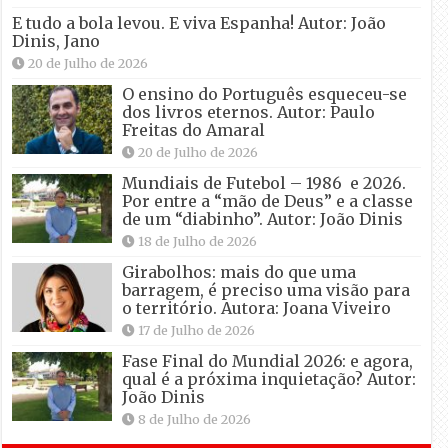
E tudo a bola levou. E viva Espanha! Autor: João
Dinis, Jano
20 de Julho de 2026
O ensino do Português esqueceu-se
dos livros eternos. Autor: Paulo
Freitas do Amaral
20 de Julho de 2026
Mundiais de Futebol – 1986 e 2026.
Por entre a “mão de Deus” e a classe
de um “diabinho”. Autor: João Dinis
18 de Julho de 2026
Girabolhos: mais do que uma
barragem, é preciso uma visão para
o território. Autora: Joana Viveiro
17 de Julho de 2026
Fase Final do Mundial 2026: e agora,
qual é a próxima inquietação? Autor:
João Dinis
8 de Julho de 2026