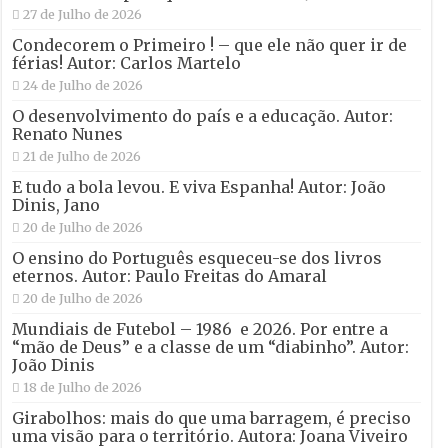
27 de Julho de 2026
Condecorem o Primeiro ! – que ele não quer ir de
férias! Autor: Carlos Martelo
24 de Julho de 2026
O desenvolvimento do país e a educação. Autor:
Renato Nunes
21 de Julho de 2026
E tudo a bola levou. E viva Espanha! Autor: João
Dinis, Jano
20 de Julho de 2026
O ensino do Português esqueceu-se dos livros
eternos. Autor: Paulo Freitas do Amaral
20 de Julho de 2026
Mundiais de Futebol – 1986 e 2026. Por entre a
“mão de Deus” e a classe de um “diabinho”. Autor:
João Dinis
18 de Julho de 2026
Girabolhos: mais do que uma barragem, é preciso
uma visão para o território. Autora: Joana Viveiro