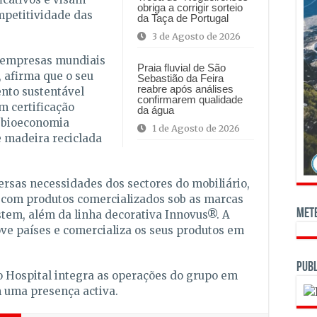
obriga a corrigir sorteio
ompetitividade das
da Taça de Portugal
3 de Agosto de 2026
 empresas mundiais
Praia fluvial de São
 afirma que o seu
Sebastião da Feira
reabre após análises
nto sustentável
confirmarem qualidade
m certificação
da água
e bioeconomia
1 de Agosto de 2026
e madeira reciclada
ersas necessidades dos sectores do mobiliário,
, com produtos comercializados sob as marcas
Met
em, além da linha decorativa Innovus®. A
ve países e comercializa os seus produtos em
Publ
do Hospital integra as operações do grupo em
 uma presença activa.