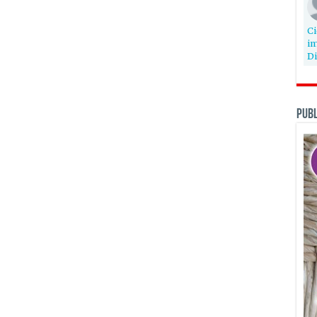
Ci
im
Di
PUBL