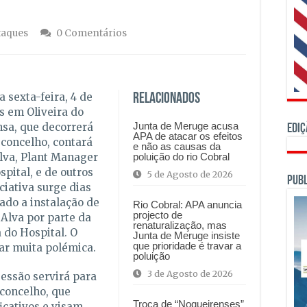
taques
0 Comentários
 sexta-feira, 4 de
Relacionados
s em Oliveira do
Junta de Meruge acusa
nsa, que decorrerá
Ediç
APA de atacar os efeitos
 concelho, contará
e não as causas da
ilva, Plant Manager
poluição do rio Cobral
pital, e de outros
5 de Agosto de 2026
PUBL
ciativa surge dias
ado a instalação de
Rio Cobral: APA anuncia
projecto de
 Alva por parte da
renaturalização, mas
 do Hospital. O
Junta de Meruge insiste
que prioridade é travar a
tar muita polémica.
poluição
3 de Agosto de 2026
essão servirá para
 concelho, que
Troca de “Nogueirenses”
icativos e visam