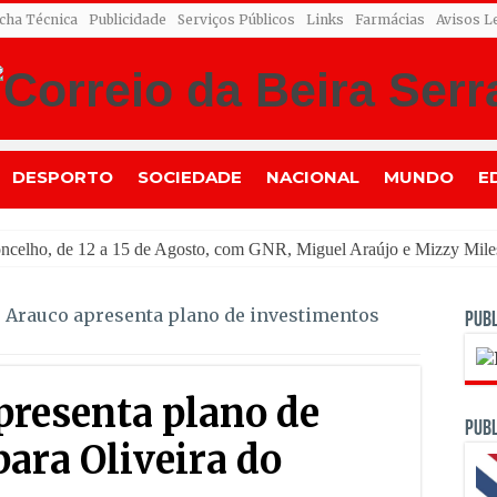
icha Técnica
Publicidade
Serviços Públicos
Links
Farmácias
Avisos L
DESPORTO
SOCIEDADE
NACIONAL
MUNDO
E
 Arauco apresenta plano de investimentos
PUBL
presenta plano de
PUBL
ara Oliveira do