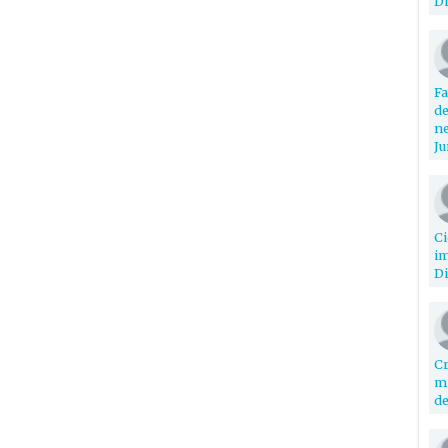
Di
Fa
de
ne
Ju
Ci
im
Di
Cr
mi
de