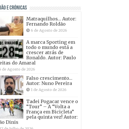
IÃO E CRÓNICAS
Matraquilhos… Autor:
Fernando Roldão
6 de Agosto de 2026
A marca Sporting em
todo o mundo está a
crescer atrás de
Ronaldo. Autor: Paulo
eitas do Amaral
5 de Agosto de 2026
Falso crescimento…
Autor: Nuno Pereira
1 de Agosto de 2026
Tadei Pogacar vence o
“Tour” – A “Volta a
França em Bicicleta”
pela quinta vez! Autor:
ão Dinis
27 de Julho de 2026