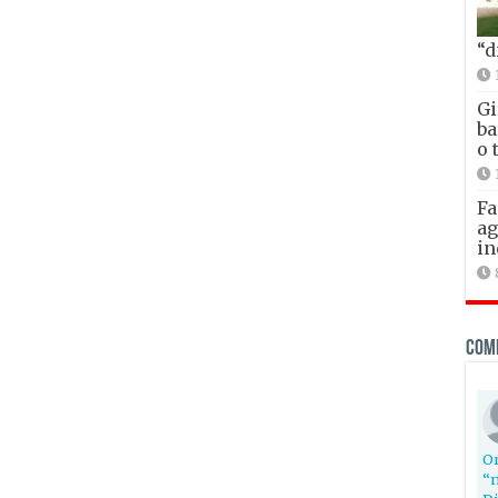
“d
Gi
ba
o 
Fa
ag
in
Com
Or
“n