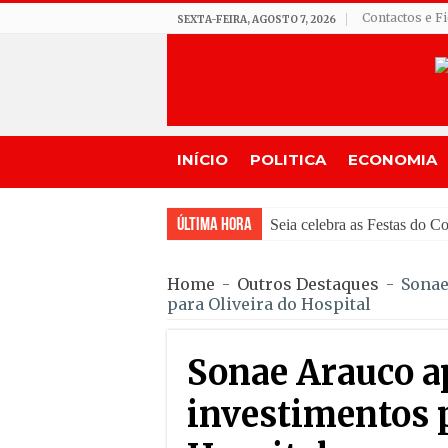
Contactos e F
SEXTA-FEIRA, AGOSTO 7, 2026
INÍCIO
POLITICA
ECONOMIA
Última Hora
GNR de Gouveia
Home
-
Outros Destaques
-
Sonae
para Oliveira do Hospital
Sonae Arauco a
investimentos p