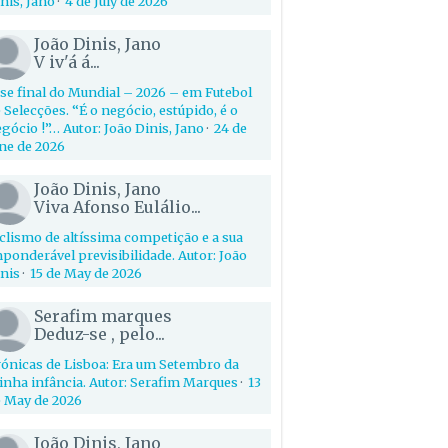
nis, Jano
·
4 de July de 2026
João Dinis, Jano
V iv'á á...
se final do Mundial – 2026 – em Futebol
 Selecções. “É o negócio, estúpido, é o
gócio !”… Autor: João Dinis, Jano
·
24 de
ne de 2026
João Dinis, Jano
Viva Afonso Eulálio...
clismo de altíssima competição e a sua
ponderável previsibilidade. Autor: João
nis
·
15 de May de 2026
Serafim marques
Deduz-se , pelo...
ónicas de Lisboa: Era um Setembro da
nha infância. Autor: Serafim Marques
·
13
 May de 2026
João Dinis, Jano