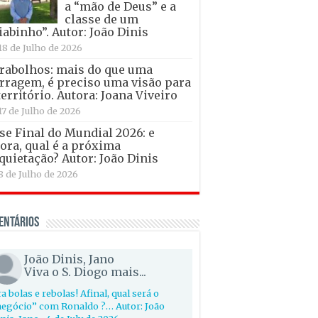
a “mão de Deus” e a
classe de um
iabinho”. Autor: João Dinis
18 de Julho de 2026
rabolhos: mais do que uma
rragem, é preciso uma visão para
território. Autora: Joana Viveiro
17 de Julho de 2026
se Final do Mundial 2026: e
ora, qual é a próxima
quietação? Autor: João Dinis
8 de Julho de 2026
entários
João Dinis, Jano
Viva o S. Diogo mais...
a bolas e rebolas! Afinal, qual será o
egócio” com Ronaldo ?… Autor: João