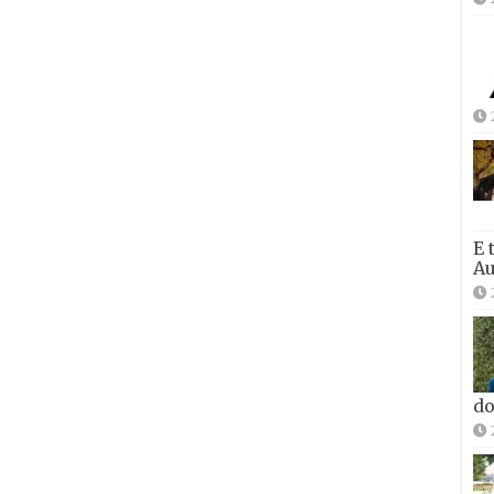
E 
Au
do