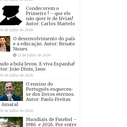
Condecorem o
Primeiro ! – que ele
não quer ir de férias!
Autor: Carlos Martelo
24 de Julho de 2026
O desenvolvimento do país
e a educação. Autor: Renato
Nunes
21 de Julho de 2026
tudo a bola levou. E viva Espanha!
tor: João Dinis, Jano
20 de Julho de 2026
O ensino do
Português esqueceu-
se dos livros eternos.
Autor: Paulo Freitas
 Amaral
20 de Julho de 2026
Mundiais de Futebol –
1986 e 2026. Por entre