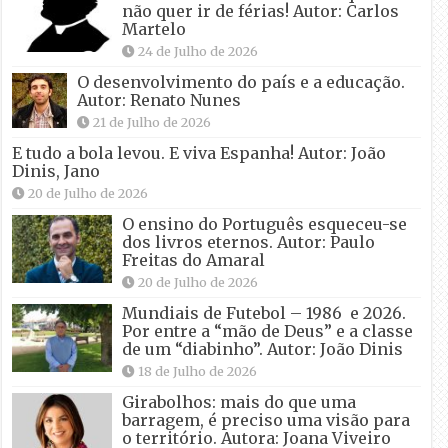
não quer ir de férias! Autor: Carlos
Martelo
24 de Julho de 2026
O desenvolvimento do país e a educação.
Autor: Renato Nunes
21 de Julho de 2026
E tudo a bola levou. E viva Espanha! Autor: João
Dinis, Jano
20 de Julho de 2026
O ensino do Português esqueceu-se
dos livros eternos. Autor: Paulo
Freitas do Amaral
20 de Julho de 2026
Mundiais de Futebol – 1986 e 2026.
Por entre a “mão de Deus” e a classe
de um “diabinho”. Autor: João Dinis
18 de Julho de 2026
Girabolhos: mais do que uma
barragem, é preciso uma visão para
o território. Autora: Joana Viveiro