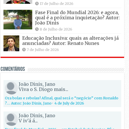
17 de Julho de 2026
Fase Final do Mundial 2026: e agora,
qual é a próxima inquietação? Autor:
João Dinis
8 de Julho de 2026
Educação Inclusiva: quais as alterações já
anunciadas? Autor: Renato Nunes
7 de Julho de 2026
Comentários
João Dinis, Jano
Viva o S. Diogo mais...
Ora bolas e rebolas! Afinal, qual será o “negócio” com Ronaldo
?… Autor: João Dinis, Jano
·
4 de July de 2026
João Dinis, Jano
V iv'á á...