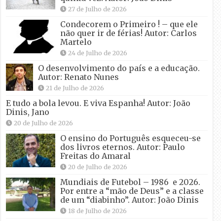
27 de Julho de 2026
Condecorem o Primeiro ! – que ele
não quer ir de férias! Autor: Carlos
Martelo
24 de Julho de 2026
O desenvolvimento do país e a educação.
Autor: Renato Nunes
21 de Julho de 2026
E tudo a bola levou. E viva Espanha! Autor: João
Dinis, Jano
20 de Julho de 2026
O ensino do Português esqueceu-se
dos livros eternos. Autor: Paulo
Freitas do Amaral
20 de Julho de 2026
Mundiais de Futebol – 1986 e 2026.
Por entre a “mão de Deus” e a classe
de um “diabinho”. Autor: João Dinis
18 de Julho de 2026