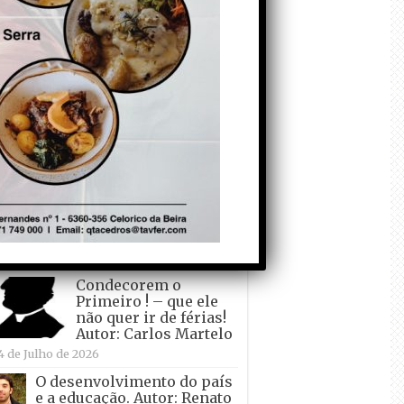
todo o mundo está a
crescer atrás de
Ronaldo. Autor: Paulo
itas do Amaral
 de Agosto de 2026
Falso crescimento…
Autor: Nuno Pereira
1 de Agosto de 2026
Tadei Pogacar vence o
“Tour” – A “Volta a
França em Bicicleta”
pela quinta vez! Autor:
o Dinis
7 de Julho de 2026
Condecorem o
Primeiro ! – que ele
não quer ir de férias!
Autor: Carlos Martelo
4 de Julho de 2026
O desenvolvimento do país
e a educação. Autor: Renato