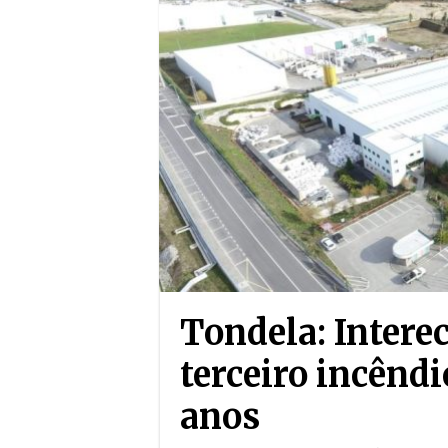
Tondela: Intere
terceiro incênd
anos