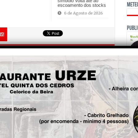
símbolo Volta até ao
Mete
escoamento dos stocks
6 de Agosto de 2026
Publi
is!
Seg.
Distritos de Coimbra, Guarda
e Viseu com aviso laranja
devido a trovoadas, granizo e
vento
OPINI