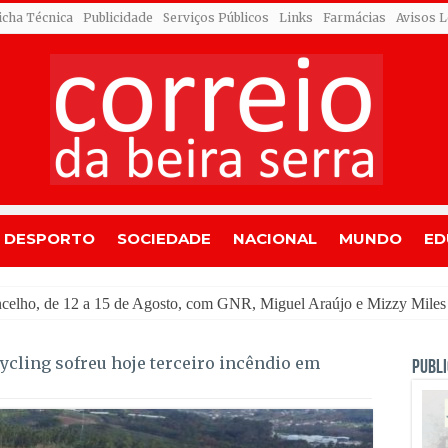
icha Técnica
Publicidade
Serviços Públicos
Links
Farmácias
Avisos L
DESPORTO
SOCIEDADE
NACIONAL
MUNDO
ED
ou
ycling sofreu hoje terceiro incêndio em
PUBLI