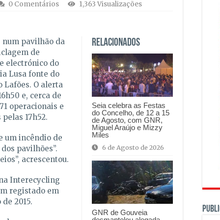
0 Comentários
1,363 Visualizações
e num pavilhão da
Relacionados
iclagem de
e electrónico do
ia Lusa fonte do
 Lafões. O alerta
16h50 e, cerca de
Seia celebra as Festas
71 operacionais e
do Concelho, de 12 a 15
 pelas 17h52.
de Agosto, com GNR,
Miguel Araújo e Mizzy
Miles
e um incêndio de
6 de Agosto de 2026
dos pavilhões”.
ios”, acrescentou.
 na Interecycling
um registado em
 de 2015.
PUBLI
GNR de Gouveia
desmantelou alegada