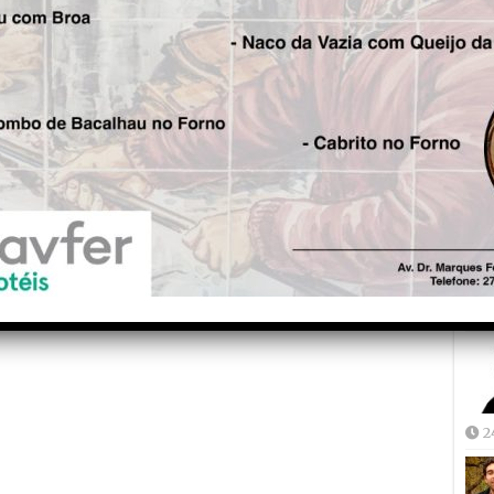
Fre
5
Joã
2
2