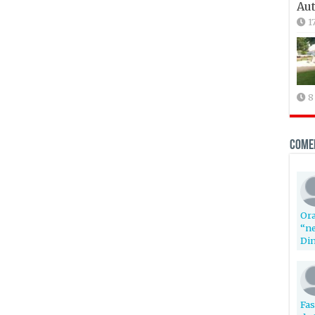
Aut
1
8
Come
Ora
“ne
Din
Fas