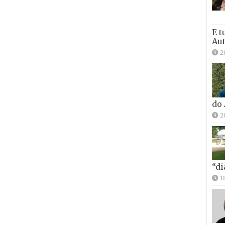
E t
Aut
2
do
2
“di
1