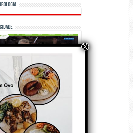
orologia
cidade
X
ÃO E CRÓNICAS
Matraquilhos… Autor:
Fernando Roldão
6 de Agosto de 2026
A marca Sporting em