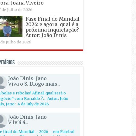
ora: Joana Viveiro
7 de Julho de 2026
Fase Final do Mundial
2026: e agora, qual é a
próxima inquietação?
Autor: João Dinis
 de Julho de 2026
ntários
João Dinis, Jano
Viva o S. Diogo mais...
 bolas e rebolas! Afinal, qual será o
gócio” com Ronaldo ?… Autor: João
is, Jano
·
4 de July de 2026
João Dinis, Jano
V iv'á á...
e final do Mundial – 2026 – em Futebol