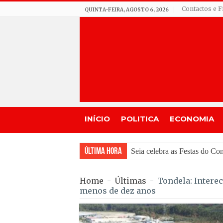
Contactos e F
QUINTA-FEIRA, AGOSTO 6, 2026
INÍCIO
POLITICA
ECONOMIA
Última Hora
GNR de Gouveia desmantel
Home
-
Últimas
-
Tondela: Interec
menos de dez anos