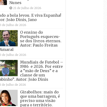
Nunes
21 de Julho de 2026
udo a bola levou. E viva Espanha!
or: João Dinis, Jano
0 de Julho de 2026
O ensino do
Português esqueceu-
se dos livros eternos.
Autor: Paulo Freitas
 Amaral
0 de Julho de 2026
Mundiais de Futebol –
1986 e 2026. Por entre
a “mão de Deus” e a
classe de um
abinho”. Autor: João Dinis
8 de Julho de 2026
Girabolhos: mais do
que uma barragem, é
preciso uma visão
para o território.