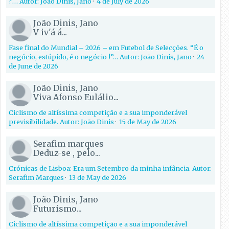
?… Autor: João Dinis, Jano
·
4 de July de 2026
João Dinis, Jano
V iv'á á...
Fase final do Mundial – 2026 – em Futebol de Selecções. “É o
negócio, estúpido, é o negócio !”… Autor: João Dinis, Jano
·
24
de June de 2026
João Dinis, Jano
Viva Afonso Eulálio...
Ciclismo de altíssima competição e a sua imponderável
previsibilidade. Autor: João Dinis
·
15 de May de 2026
Serafim marques
Deduz-se , pelo...
Crónicas de Lisboa: Era um Setembro da minha infância. Autor:
Serafim Marques
·
13 de May de 2026
João Dinis, Jano
Futurismo...
Ciclismo de altíssima competição e a sua imponderável