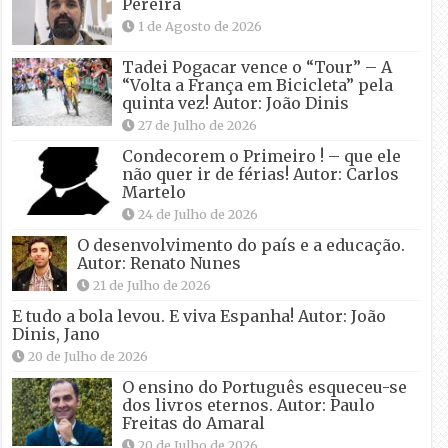
Pereira
1 de Agosto de 2026
Tadei Pogacar vence o “Tour” – A
“Volta a França em Bicicleta” pela
quinta vez! Autor: João Dinis
27 de Julho de 2026
Condecorem o Primeiro ! – que ele
não quer ir de férias! Autor: Carlos
Martelo
24 de Julho de 2026
O desenvolvimento do país e a educação.
Autor: Renato Nunes
21 de Julho de 2026
E tudo a bola levou. E viva Espanha! Autor: João
Dinis, Jano
20 de Julho de 2026
O ensino do Português esqueceu-se
dos livros eternos. Autor: Paulo
Freitas do Amaral
20 de Julho de 2026