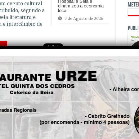
Hospital e Seia e
um evento cultural
Mete
dinamizou a economia
tribuído, segundo a
local
ela literatura e
5 de Agosto de 2026
a e intercâmbio de
Publi
is!
Seg.
63.º Torneio de Sueca do
Chamadouro reuniu
jogadores de vários
concelhos
OPINI