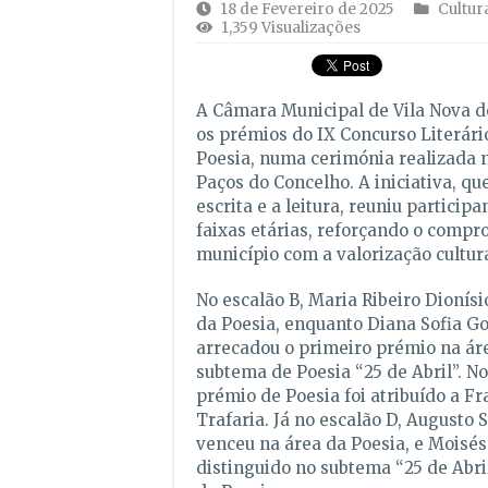
18 de Fevereiro de 2025
Cultur
1,359 Visualizações
A Câmara Municipal de Vila Nova d
os prémios do IX Concurso Literári
Poesia, numa cerimónia realizada 
Paços do Concelho. A iniciativa, que
escrita e a leitura, reuniu participa
faixas etárias, reforçando o compr
município com a valorização cultura
No escalão B, Maria Ribeiro Dionís
da Poesia, enquanto Diana Sofia 
arrecadou o primeiro prémio na ár
subtema de Poesia “25 de Abril”. No
prémio de Poesia foi atribuído a F
Trafaria. Já no escalão D, Augusto
venceu na área da Poesia, e Moisés
distinguido no subtema “25 de Abri