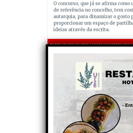
O concurso, que já se afirma como 
de referência no concelho, tem con
autarquia, para dinamizar o gosto p
proporcionar um espaço de partilh
ideias através da escrita.
Partilhe com os seus amigos nas redes socia
Anterior
Vila Nova de Poiares recebeu
mais de 1400 atletas no XI
Poiares Trail