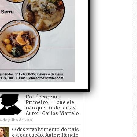
todo o mundo está a
crescer atrás de
Ronaldo. Autor: Paulo
itas do Amaral
 de Agosto de 2026
Falso crescimento…
Autor: Nuno Pereira
1 de Agosto de 2026
Tadei Pogacar vence o
“Tour” – A “Volta a
França em Bicicleta”
pela quinta vez! Autor:
o Dinis
7 de Julho de 2026
Condecorem o
Primeiro ! – que ele
não quer ir de férias!
Autor: Carlos Martelo
4 de Julho de 2026
O desenvolvimento do país
e a educação. Autor: Renato