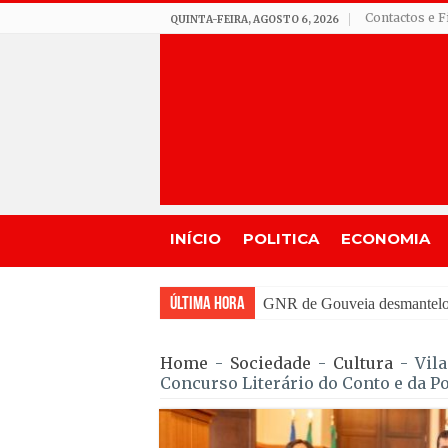
Contactos e F
QUINTA-FEIRA, AGOSTO 6, 2026
INÍCIO
POLITICA
ECONOMIA
Última Hora
Incêndio em Mangualde mobi
Home
-
Sociedade
-
Cultura
-
Vila
Concurso Literário do Conto e da P