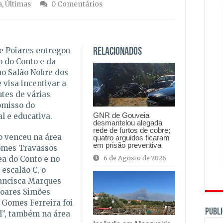
a
,
Últimas
0 Comentários
e Poiares entregou
Relacionados
o do Conto e da
no Salão Nobre dos
 visa incentivar a
ntes de várias
omisso do
GNR de Gouveia
l e educativa.
desmantelou alegada
rede de furtos de cobre;
io venceu na área
quatro arguidos ficaram
em prisão preventiva
Gomes Travassos
6 de Agosto de 2026
ea do Conto e no
 escalão C, o
rancisca Marques
 Soares Simões
 Gomes Ferreira foi
PUBLI
l”, também na área