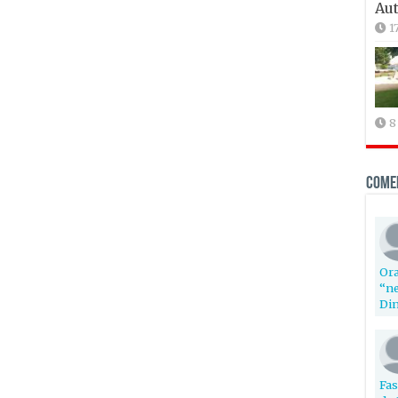
Aut
1
8
Come
Ora
“ne
Din
Fas