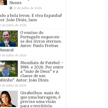
Nunes
21 de Julho de 2026
udo a bola levou. E viva Espanha!
or: João Dinis, Jano
0 de Julho de 2026
O ensino do
Português esqueceu-
se dos livros eternos.
Autor: Paulo Freitas
 Amaral
0 de Julho de 2026
Mundiais de Futebol –
1986 e 2026. Por entre
a “mão de Deus” e a
classe de um
abinho”. Autor: João Dinis
8 de Julho de 2026
Girabolhos: mais do
que uma barragem, é
preciso uma visão
para o território.