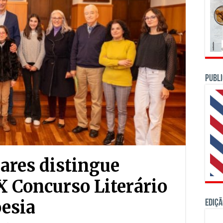
PUBLI
iares distingue
X Concurso Literário
oesia
Ediçã