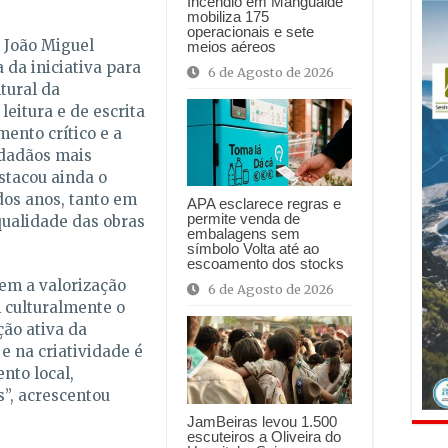
Incêndio em Mangualde
mobiliza 175
operacionais e sete
 João Miguel
meios aéreos
 da iniciativa para
6 de Agosto de 2026
tural da
eitura e de escrita
ento crítico e a
idadãos mais
stacou ainda o
dos anos, tanto em
APA esclarece regras e
permite venda de
ualidade das obras
embalagens sem
símbolo Volta até ao
escoamento dos stocks
em a valorização
6 de Agosto de 2026
culturalmente o
ção ativa da
e na criatividade é
nto local,
”, acrescentou
JamBeiras levou 1.500
escuteiros a Oliveira do