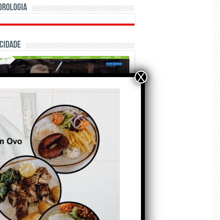
orologia
cidade
X
ÃO E CRÓNICAS
Matraquilhos… Autor:
Fernando Roldão
6 de Agosto de 2026
A marca Sporting em