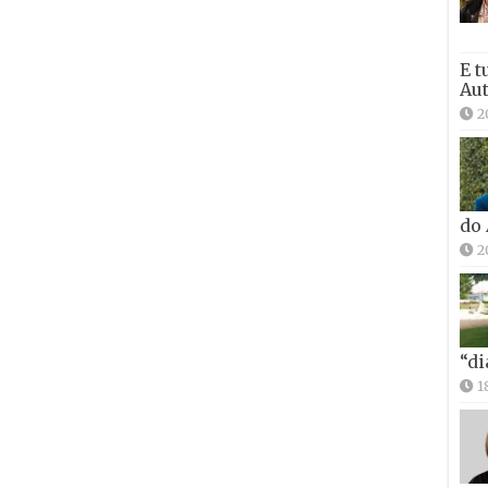
E t
Aut
2
do
2
“di
1