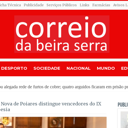
icha Técnica
Publicidade
Serviços Públicos
Links
Farmácias
Avisos L
DESPORTO
SOCIEDADE
NACIONAL
MUNDO
ED
li
 Nova de Poiares distingue vencedores do IX
PUBLI
oesia