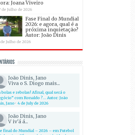
ora: Joana Viveiro
7 de Julho de 2026
Fase Final do Mundial
2026: e agora, qual é a
próxima inquietação?
Autor: João Dinis
 de Julho de 2026
ntários
João Dinis, Jano
Viva o S. Diogo mais...
 bolas e rebolas! Afinal, qual será o
gócio” com Ronaldo ?… Autor: João
is, Jano
·
4 de July de 2026
João Dinis, Jano
V iv'á á...
e final do Mundial – 2026 – em Futebol