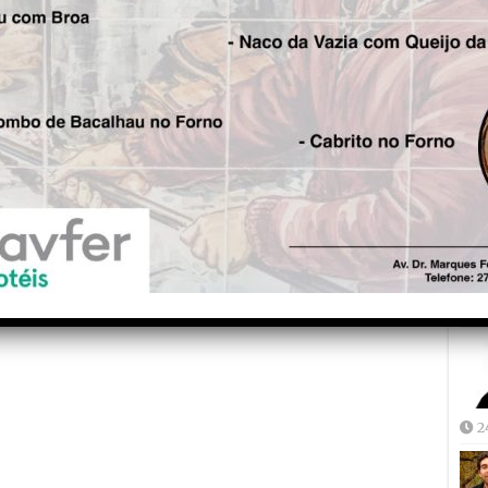
Fre
5
Joã
2
2